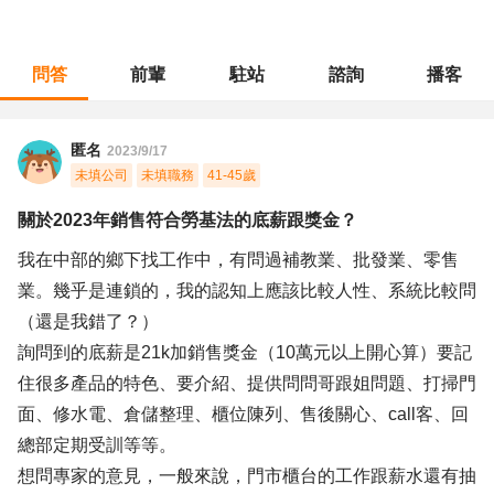
問答
前輩
駐站
諮詢
播客
職涯診所
/
門市管理
/
關於2023年銷售符合勞基法的底薪跟獎金？
匿名
2023/9/17
未填公司
未填職務
41-45歲
關於2023年銷售符合勞基法的底薪跟獎金？
我在中部的鄉下找工作中，有問過補教業、批發業、零售
業。幾乎是連鎖的，我的認知上應該比較人性、系統比較問
（還是我錯了？）
詢問到的底薪是21k加銷售獎金（10萬元以上開心算）要記
住很多產品的特色、要介紹、提供問問哥跟姐問題、打掃門
面、修水電、倉儲整理、櫃位陳列、售後關心、call客、回
總部定期受訓等等。
想問專家的意見，一般來說，門市櫃台的工作跟薪水還有抽