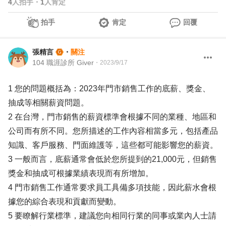
4
人拍手
・
1
人肯定
拍手
肯定
回覆
張精言
・
關注
104 職涯診所 Giver
・
2023/9/17
1 您的問題概括為：2023年門市銷售工作的底薪、獎金、
抽成等相關薪資問題。
2 在台灣，門市銷售的薪資標準會根據不同的業種、地區和
公司而有所不同。您所描述的工作內容相當多元，包括產品
知識、客戶服務、門面維護等，這些都可能影響您的薪資。
3 一般而言，底薪通常會低於您所提到的21,000元，但銷售
獎金和抽成可根據業績表現而有所增加。
4 門市銷售工作通常要求員工具備多項技能，因此薪水會根
據您的綜合表現和貢獻而變動。
5 要瞭解行業標準，建議您向相同行業的同事或業內人士請