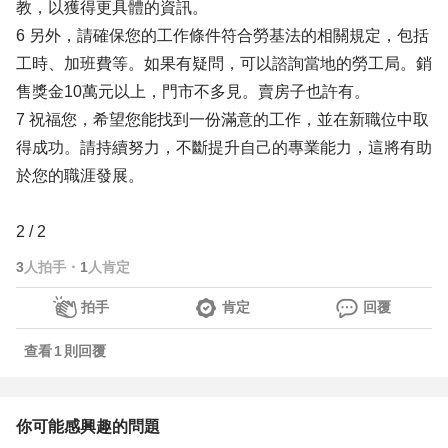
教，以獲得更具體的資訊。
6 另外，請確保您的工作條件符合勞基法的相關規定，包括
工時、加班費等。如果有疑問，可以諮詢當地的勞工局。銷
售獎金10萬元以上，門市不多見。賣房子也許有。
7 祝福您，希望您能找到一份滿意的工作，並在新職位中取
得成功。請持續努力，不斷提升自己的專業能力，這將有助
於您的職涯發展。
2 / 2
3
人拍手
・
1
人肯定
拍手
肯定
回覆
查看
1
則回覆
你可能感興趣的問題