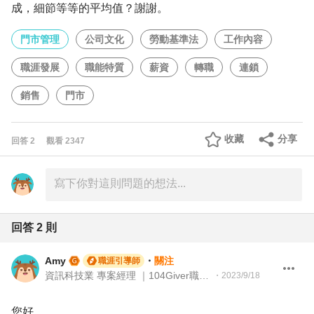
成，細節等等的平均值？謝謝。
門市管理
公司文化
勞動基準法
工作內容
職涯發展
職能特質
薪資
轉職
連鎖
銷售
門市
收藏
分享
回答
2
觀看
2347
回答
2
則
Amy
・
關注
職涯引導師
資訊科技業 專案經理 ｜104Giver職涯引導師 第003202310016號
・
2023/9/18
您好