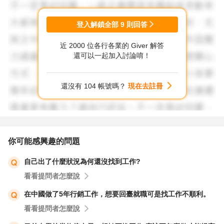
最讓人資主管在意的，應該是您在團體面試中時，如何不失
大方地突顯自己。
登入解鎖全部
9
則回答
這才是您要思考的問題，因為畢竟每個人的人格特質皆不相
近 2000 位各行各業的 Giver 解答
同，怎麼讓自己被注意又不失風度，這相對很重要。
還可以一起加入討論唷！
您或許可先稱讚他人的想法，但接續婉轉進一步提出修正或
自己的想法，用這樣的方式將話權接到自己手上，也是個可
還沒有 104 帳號嗎？
現在去註冊
以參考的方式。
以上，小小想法，提供給您參考，祝您一切順利!
你可能感興趣的問題
自己出了什麼狀況為何還沒找到工作?
看看提問者怎麼說
在中國做了5年行銷工作，想要回臺就職可是找工作不順利。
看看提問者怎麼說