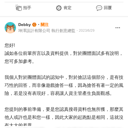
拍手
肯定
回覆
Debby
・
關注
坤澤設計有限公司 執行創意總監
・
2023/6/29
您好!
誠如各位前輩所言以及資料提供，對於團體面試多有說明，
您可多加參考。
我個人對於團體面試的認知中，對於搶話這個部分，是有技
巧性的回答，而非像遊戲搶答一樣，因為搶答有著一定的風
險，若是沒有表現好，容易讓人資主管產生負面觀感。
您提到的事前準備，要是您認真搜尋資料也無所獲，那麼其
他人或許也是和您一樣，因此大家的起跑點是相同，這就沒
有太大的差異。