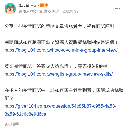
David Hu
・
關注
網路科技公司 專案經理
・
2023/6/29
分享一些團體面試的策略文章供您參考，祝你面試順利
團體面試如何脫穎而出？資深人資親揭錄取關鍵是這個！
https://blog.104.com.tw/how-to-win-in-a-group-interview/
英文團體面試「答案被人搶先講」，專家授3招逆轉！
https://blog.104.com.tw/english-group-interview-skills/
在多人的團體面試中，該如何讓主管看到我，讓我成功錄取
呢？
https://giver.104.com.tw/question/54c85b37-c955-4a58-
8a59-61c6c8e9d6ca
3
人拍手