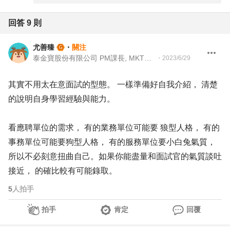
回答
9
則
尤善臻
・
關注
泰⾦寶股份有限公司 PM課⾧, MKT課⾧
・
2023/6/29
其實不用太在意面試的型態。 一樣準備好自我介紹， 清楚
的說明自身學習經驗與能力。
看應聘單位的需求， 有的業務單位可能要 狼型人格， 有的
事務單位可能要狗型人格， 有的服務單位要小白兔氣質，
所以不必刻意扭曲自己。如果你能盡量和面試官的氣質談吐
接近， 的確比較有可能錄取。
5
人拍手
拍手
肯定
回覆