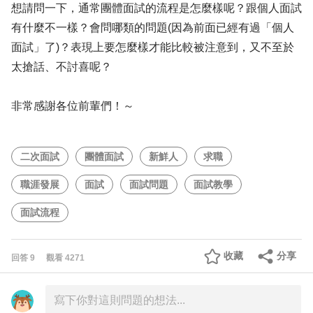
想請問一下，通常團體面試的流程是怎麼樣呢？跟個人面試
有什麼不一樣？會問哪類的問題(因為前面已經有過「個人
面試」了)？表現上要怎麼樣才能比較被注意到，又不至於
太搶話、不討喜呢？
非常感謝各位前輩們！～
二次面試
團體面試
新鮮人
求職
職涯發展
面試
面試問題
面試教學
面試流程
收藏
分享
回答
9
觀看
4271