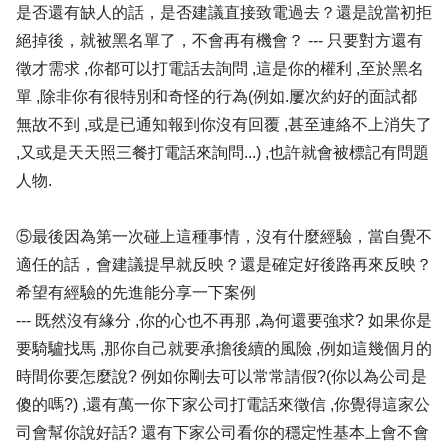
是否還有缺人的話，是否建議直接致電過去？還是說當初拒
絕掉後，就被黑名單了，不會再有機會？ --- 只要對方還有
徵才需求 ,你都可以打電話去詢問 ,這是你的權利 ,至於黑名
單 ,除非你有很特別和奇怪的行為(例如.屢次約好的面試都
無故不到 ,或是已通知報到你沒有回覆 ,甚至連絡不上消失了
,又或是天天照三餐打電話來詢問...) ,也許就會被標記有問題
人物.
⑤最後因為第一次碰上這種事情，沒有什麼經驗，當自覺不
適任的話，會建議提早就反映？還是確定好後路再來反映？
希望有經驗的先進能分享一下案例
--- 既然沒有緣分 ,你的心也不再那 ,為何還要強求? 如果你是
要騎驢找馬 ,那你自己就要承擔後續的風險 ,例如這幾個月的
時間你要怎麼說? 例如你剛去可以常常請假?(你以為公司是
傻的嗎?) ,還有萬一你下家公司打電話來徵信 ,你覺得這家公
司會幫你說好話? 還有下家公司看你的穩定性基本上會不會