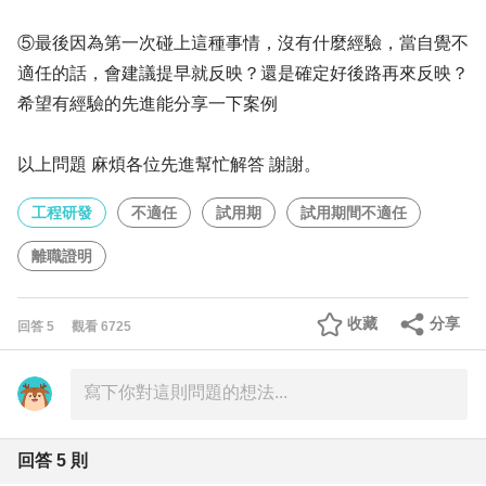
⑤最後因為第一次碰上這種事情，沒有什麼經驗，當自覺不
適任的話，會建議提早就反映？還是確定好後路再來反映？
希望有經驗的先進能分享一下案例
以上問題 麻煩各位先進幫忙解答 謝謝。
工程研發
不適任
試用期
試用期間不適任
離職證明
收藏
分享
回答
5
觀看
6725
回答
5
則