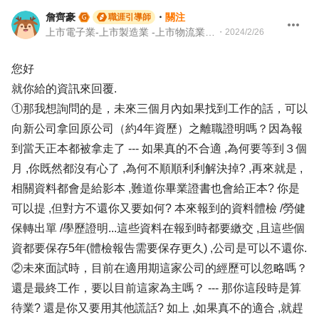
詹齊豪
・
關注
職涯引導師
上市電子業-上市製造業 -上市物流業 -上市餐飲服務業 104 Giver 職涯引導師 第003202410005號
・
2024/2/26
您好
就你給的資訊來回覆.
①那我想詢問的是，未來三個月內如果找到工作的話，可以
向新公司拿回原公司（約4年資歷）之離職證明嗎？因為報
到當天正本都被拿走了 --- 如果真的不合適 ,為何要等到３個
月 ,你既然都沒有心了 ,為何不順順利利解決掉? ,再來就是 ,
相關資料都會是給影本 ,難道你畢業證書也會給正本? 你是
可以提 ,但對方不還你又要如何? 本來報到的資料體檢 /勞健
保轉出單 /學歷證明...這些資料在報到時都要繳交 ,且這些個
資都要保存5年(體檢報告需要保存更久) ,公司是可以不還你.
②未來面試時，目前在適用期這家公司的經歷可以忽略嗎？
還是最終工作，要以目前這家為主嗎？ --- 那你這段時是算
待業? 還是你又要用其他謊話? 如上 ,如果真不的適合 ,就趕