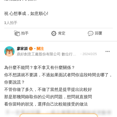
祝 心想事成，如意順心!
1
人拍手
拍手
肯定
回覆
廖家潁
・
關注
鼎好創意工廠股份有限公司 數位行銷事業部總監
・
2024/2/25
為什麼不能問？拿不拿又有什麼關係？
你不想講就不要講，不過如果面試者問你這段時間去哪了，
你要說謊？
不管你做了多久，不做了當然是提早提出比較好
那是那幾間錄取你的公司的問題，想問就直接問
看你當時的狀況，選擇自己比較能接受的做法