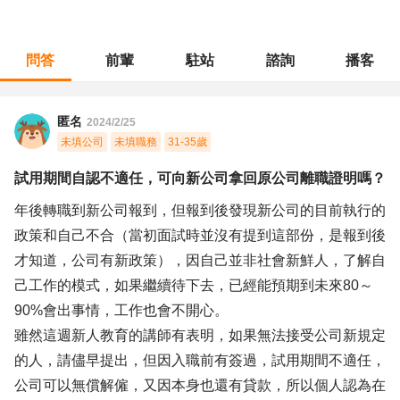
問答
前輩
駐站
諮詢
播客
職涯診所
/
工程研發
/
試用期間自認不適任，可向新公司拿回原公司離職證明嗎？
匿名
2024/2/25
未填公司
未填職務
31-35歲
試用期間自認不適任，可向新公司拿回原公司離職證明嗎？
年後轉職到新公司報到，但報到後發現新公司的目前執行的
政策和自己不合（當初面試時並沒有提到這部份，是報到後
才知道，公司有新政策），因自己並非社會新鮮人，了解自
己工作的模式，如果繼續待下去，已經能預期到未來80～
90%會出事情，工作也會不開心。
雖然這週新人教育的講師有表明，如果無法接受公司新規定
的人，請儘早提出，但因入職前有簽過，試用期間不適任，
公司可以無償解僱，又因本身也還有貸款，所以個人認為在