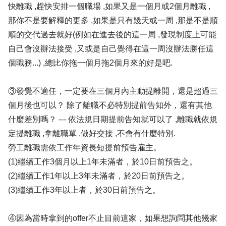
快離職 ,趕快安排一個職場 ,如果又是一個月或2個月離職 ,
那你不是要解釋的更多 ,如果是只有幾天或一周 ,那是不是順
順的交代過去就好(例如在進去後的這一周 ,發現制度上可能
自己會沒辦法接受 ,又或是自己覺得在這一周沒辦法勝任這
個職務...) ,總比你拖一個月拖2個月來的好是吧.
③發覺不適任，一定要在三個月內主動提離開，還是超過三
個月後也可以？ 除了離職不必特別提前告知外，還有其他
什麼差別嗎？ --- 依法規日期提前告知就可以了 ,離職就依規
定提離職 ,拿離職單 ,做好交接 ,不會有什麼特別.
勞工離職需依工作年資長短提前預告雇主。
(1)繼續工作3個月以上1年未滿者，於10日前預告之。
(2)繼續工作1年以上3年未滿者，於20日前預告之。
(3)繼續工作3年以上者，於30日前預告之。
④因為當時拿到的offer不止目前這家，如果想詢問其他幾家