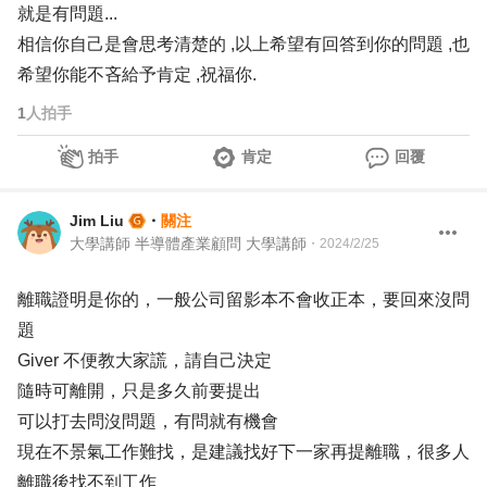
就是有問題...
相信你自己是會思考清楚的 ,以上希望有回答到你的問題 ,也
希望你能不吝給予肯定 ,祝福你.
1
人拍手
拍手
肯定
回覆
Jim Liu
・
關注
大學講師 半導體產業顧問 大學講師
・
2024/2/25
離職證明是你的，一般公司留影本不會收正本，要回來沒問
題
Giver 不便教大家謊，請自己決定
隨時可離開，只是多久前要提出
可以打去問沒問題，有問就有機會
現在不景氣工作難找，是建議找好下一家再提離職，很多人
離職後找不到工作