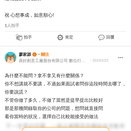
祝 心想事成，如意順心!
1
人拍手
拍手
肯定
回覆
廖家潁
・
關注
鼎好創意工廠股份有限公司 數位行銷事業部總監
・
2024/2/25
為什麼不能問？拿不拿又有什麼關係？
你不想講就不要講，不過如果面試者問你這段時間去哪了，
你要說謊？
不管你做了多久，不做了當然是提早提出比較好
那是那幾間錄取你的公司的問題，想問就直接問
看你當時的狀況，選擇自己比較能接受的做法