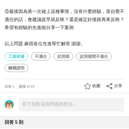
⑤最後因為第一次碰上這種事情，沒有什麼經驗，當自覺不
適任的話，會建議提早就反映？還是確定好後路再來反映？
希望有經驗的先進能分享一下案例
以上問題 麻煩各位先進幫忙解答 謝謝。
工程研發
不適任
試用期
試用期間不適任
離職證明
收藏
分享
回答
5
觀看
6725
回答
5
則