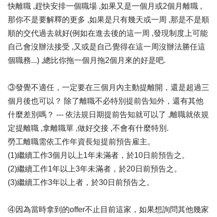
快離職 ,趕快安排一個職場 ,如果又是一個月或2個月離職 ,
那你不是要解釋的更多 ,如果是只有幾天或一周 ,那是不是順
順的交代過去就好(例如在進去後的這一周 ,發現制度上可能
自己會沒辦法接受 ,又或是自己覺得在這一周沒辦法勝任這
個職務...) ,總比你拖一個月拖2個月來的好是吧.
③發覺不適任，一定要在三個月內主動提離開，還是超過三
個月後也可以？ 除了離職不必特別提前告知外，還有其他
什麼差別嗎？ --- 依法規日期提前告知就可以了 ,離職就依規
定提離職 ,拿離職單 ,做好交接 ,不會有什麼特別.
勞工離職需依工作年資長短提前預告雇主。
(1)繼續工作3個月以上1年未滿者，於10日前預告之。
(2)繼續工作1年以上3年未滿者，於20日前預告之。
(3)繼續工作3年以上者，於30日前預告之。
④因為當時拿到的offer不止目前這家，如果想詢問其他幾家