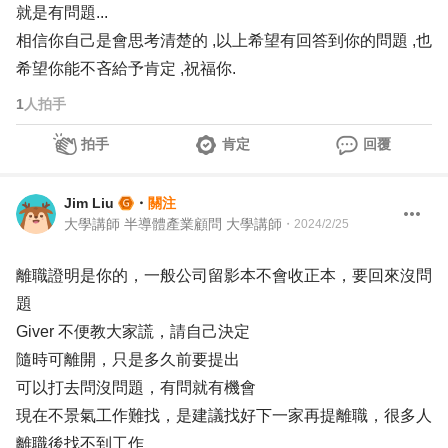
就是有問題...
相信你自己是會思考清楚的 ,以上希望有回答到你的問題 ,也
希望你能不吝給予肯定 ,祝福你.
1
人拍手
拍手
肯定
回覆
Jim Liu
・
關注
大學講師 半導體產業顧問 大學講師
・
2024/2/25
離職證明是你的，一般公司留影本不會收正本，要回來沒問
題
Giver 不便教大家謊，請自己決定
隨時可離開，只是多久前要提出
可以打去問沒問題，有問就有機會
現在不景氣工作難找，是建議找好下一家再提離職，很多人
離職後找不到工作