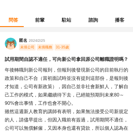
問答
前輩
駐站
諮詢
播客
職涯診所
/
工程研發
/
試用期間自認不適任，可向新公司拿回原公司離職證明嗎？
匿名
2024/2/25
未填公司
未填職務
31-35歲
試用期間自認不適任，可向新公司拿回原公司離職證明嗎？
年後轉職到新公司報到，但報到後發現新公司的目前執行的
政策和自己不合（當初面試時並沒有提到這部份，是報到後
才知道，公司有新政策），因自己並非社會新鮮人，了解自
己工作的模式，如果繼續待下去，已經能預期到未來80～
90%會出事情，工作也會不開心。
雖然這週新人教育的講師有表明，如果無法接受公司新規定
的人，請儘早提出，但因入職前有簽過，試用期間不適任，
公司可以無償解僱，又因本身也還有貸款，所以個人認為在