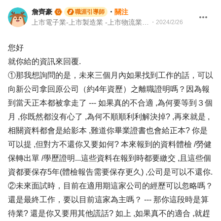
詹齊豪
・
關注
職涯引導師
上市電子業-上市製造業 -上市物流業 -上市餐飲服務業 104 Giver 職涯引導師 第003202410005號
・
2024/2/26
您好
就你給的資訊來回覆.
①那我想詢問的是，未來三個月內如果找到工作的話，可以
向新公司拿回原公司（約4年資歷）之離職證明嗎？因為報
到當天正本都被拿走了 --- 如果真的不合適 ,為何要等到３個
月 ,你既然都沒有心了 ,為何不順順利利解決掉? ,再來就是 ,
相關資料都會是給影本 ,難道你畢業證書也會給正本? 你是
可以提 ,但對方不還你又要如何? 本來報到的資料體檢 /勞健
保轉出單 /學歷證明...這些資料在報到時都要繳交 ,且這些個
資都要保存5年(體檢報告需要保存更久) ,公司是可以不還你.
②未來面試時，目前在適用期這家公司的經歷可以忽略嗎？
還是最終工作，要以目前這家為主嗎？ --- 那你這段時是算
待業? 還是你又要用其他謊話? 如上 ,如果真不的適合 ,就趕