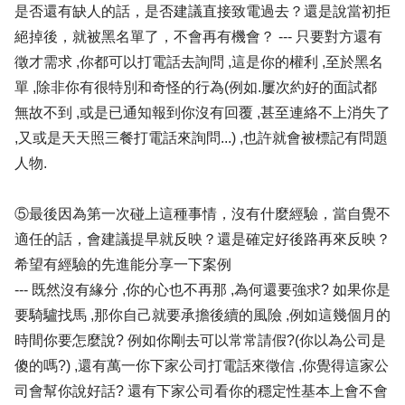
是否還有缺人的話，是否建議直接致電過去？還是說當初拒
絕掉後，就被黑名單了，不會再有機會？ --- 只要對方還有
徵才需求 ,你都可以打電話去詢問 ,這是你的權利 ,至於黑名
單 ,除非你有很特別和奇怪的行為(例如.屢次約好的面試都
無故不到 ,或是已通知報到你沒有回覆 ,甚至連絡不上消失了
,又或是天天照三餐打電話來詢問...) ,也許就會被標記有問題
人物.
⑤最後因為第一次碰上這種事情，沒有什麼經驗，當自覺不
適任的話，會建議提早就反映？還是確定好後路再來反映？
希望有經驗的先進能分享一下案例
--- 既然沒有緣分 ,你的心也不再那 ,為何還要強求? 如果你是
要騎驢找馬 ,那你自己就要承擔後續的風險 ,例如這幾個月的
時間你要怎麼說? 例如你剛去可以常常請假?(你以為公司是
傻的嗎?) ,還有萬一你下家公司打電話來徵信 ,你覺得這家公
司會幫你說好話? 還有下家公司看你的穩定性基本上會不會