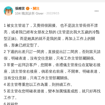
張精言
・
關注
104 職涯診所 Giver
・
2022/9/15
1 被女主管追了，又覺得很困擾。 也不是說主管長得不漂
亮，或者我已經有女朋友之類的 (主管是比我大五歲的冷豔
型正妹)。而是她真的就不是我的菜，再加上工作上的關
係，形象已經定型了。
2 下週的出差只訂一間房，直接提出訂二間房，否則當天請
假，明確表達，沒有交往意願，只有工作主管部屬關係。
3 常要一起拜訪客戶，您開車，依禮儀主管座位在駕駛右後
座，請主管坐右後座，倘若坐右前座，不開車。明確表達，
沒有交往意願，只有工作主管部屬關係。
4 若主管尊重您以工作為重，則持續工作。
5 若主管在您明確表達後，變本加厲惱羞成怒，就只好再找
工作了。
6 祝福您。