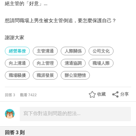
絕主管的「好意」...
想請問職場上男生被女主管倒追，要怎麼保護自己？
謝謝大家
經營幕僚
主管溝通
人際關係
公司文化
向上溝通
向上管理
溝通協調
職場人際
職場騷擾
職涯發展
辦公室戀情
收藏
分享
回答
3
觀看
7422
回答
3
則