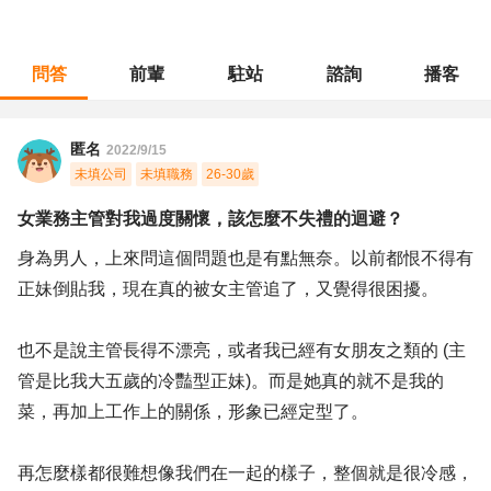
問答
前輩
駐站
諮詢
播客
職涯診所
/
經營幕僚
/
女業務主管對我過度關懷，該怎麼不失禮的迴避？
匿名
2022/9/15
未填公司
未填職務
26-30歲
女業務主管對我過度關懷，該怎麼不失禮的迴避？
身為男人，上來問這個問題也是有點無奈。以前都恨不得有
正妹倒貼我，現在真的被女主管追了，又覺得很困擾。
也不是說主管長得不漂亮，或者我已經有女朋友之類的 (主
管是比我大五歲的冷豔型正妹)。而是她真的就不是我的
菜，再加上工作上的關係，形象已經定型了。
再怎麼樣都很難想像我們在一起的樣子，整個就是很冷感，