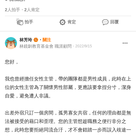
2
人拍手
・
2
人肯定
拍手
肯定
回覆
林芳玲
・
關注
林鏡釧教育基金會 職涯顧問
・
2022/9/15
您好，
我也曾經擔任女性主管，帶的團隊都是男性成員，此時在上
位的女性主管為了關懷男性部屬，更應該要拿捏分寸，潔身
自愛，避免遭人非議。
出差外宿只訂一個房間，孤男寡女共宿，任何的理由都是無
法被接受的藉口和歪理。您的主管想趁職務之便行非分之
想，此時您要拒絕同流合汙，才不會錯踏一步而誤入歧途一