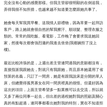
完全沒有心動的感覺那樣。但我主管卻很明顯的在倒追我，
弄得我很不知所措，也越來越不知道要怎麼跟她共事了。
她會每天幫我買早餐、送我情人節禮物，因為常要一起拜訪
客戶，路上她就會很自然的幫我擦汗、順頭髮、整理衣服之
類的。常常約我吃飯、看電影，工作晚了會要求我送她回
家，然後每次都會強烈邀約我進去坐坐(我都婉拒了沒上
樓)。
最近比較誇張的是，上週出差主管連問過我的意願都沒有，
直接指派我跟她去，對就只有我跟她，而且原本她還用了省
預算的名義，只訂了一間房，她是有跟我說床是分開的單人
床，但總覺得孤男寡女在同一間房裡真的很怪。但還好因為
這次的項目，上面主管希望多一點業務可以去交流，所以就
又多了兩位同事一起去，但出差的過程她對我的照顧及關心
真的有點超過，連同事都看出她對我的特別，實在不知道拒