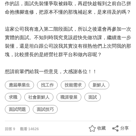
作的話，面試先裝懂爭取被錄取，再趕快趁報到之前自己拼
命抱佛腳進修，把原本不懂的那塊補起來，是來得及的嗎？
這家公司我有進入第二階段面試，所以之後還會再參加一次
實體的面試。不知到時我究竟該趕快先做功課，繼續進一步
裝懂，還是坦白跟公司說我其實沒有很熟他們上次問我的那
塊，比較擅長的是經營社群平台和做內容呢？
想請前輩們給我一些意見，大感謝各位！！
應屆畢業生
找工作
技能需求
新鮮人
求職
社會新鮮人
職涯發展
面試
面試問題
面試技巧
收藏
分享
回答
9
觀看
14626