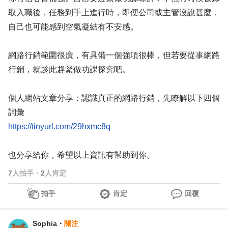
取入職後，任務到手上進行時，即便公司或主管沒說甚麼，
自己也可能感到空氣凝結有不安感。
網路行銷範圍很廣，有具備一個強項很棒，但若要從事網路
行銷，就趁此趕緊做功課探究吧。
個人網站文章分享：認識真正的網路行銷，先瞭解以下四個
詞彙
https://tinyurl.com/29hxmc8q
也分享給你，希望以上資訊有幫助到你。
7
人拍手
・
2
人肯定
拍手
肯定
回覆
Sophia
・
關注