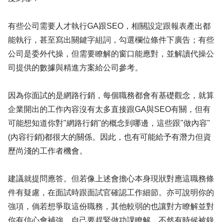
有些公司需要人才執行GA跟SEO，相關設定跟報表產出都
能執行，甚至寫出關鍵字組詞，勾選欄位條件下廣告；有些
公司是委外代操，但需要瞭解的窗口能應對，並解讀代操公
司提供的數據與精進方案給公司參考。
因為你面試的是網路行銷，每個職務都會有基礎觀念，就算
企業開出的工作內容沒有太多直接跟GA與SEO有關，但有
可能想知道你對"網路行銷"的概念到哪邊，這些跟"做內容"
(內容行銷)都很大的關係。因此，也有可能給予有潛力但資
歷尚淺的工作者機會。
建議就提問應答。但若像上述會擔心本身現狀對應這職務條
件有疑慮，在面試時跟面試官確認工作細節。亦可說明你的
強項，倘若想爭取這份職務，其他較弱的也讓對方瞭解並對
你有信心會補強。自己要趕緊做功課瞭解，不然有時候被錄