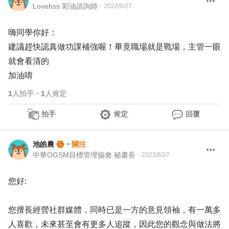
Lovehss 彩油諮詢師
・
2022/6/27
嗨同學你好：
建議趕快認真做功課補強喔！畢竟職場就是戰場，主管一眼
就會看清的
加油唷
1
人拍手
・
1
人肯定
拍手
肯定
回覆
池皓農
・
關注
中華OGSM目標管理協會 秘書長
・
2022/6/27
您好:
您擅長經營社群媒體，同時已是一方的意見領袖，有一萬多
人喜歡，未來甚至會有更多人追蹤，因此您的觀念與做法將