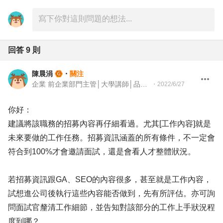
回答
9
則
陳晨涓
・
關注
企業 前企業部門主管│大學講師│品牌與組織發展顧問
・
2022/6/27
你好：
建議將該職務的招募內容再仔細看過。尤其[工作內容]就是
未來要做的工作任務。招募資訊涵蓋的所有條件，不一定會
符合到100%才會邀請面試，還是會看人才整體狀況。
若招募資訊跟GA、SEO的內容很多，甚至就是工作內容，
試想進公司後執行這些內容能否做到，先有所評估。亦可詢
問面試官釐清工作細節，並告知對該部分的工作上手狀況程
度到哪？