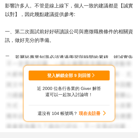
影響許多人。不管是線上線下，個人一致的建議都是【誠實
以對】，因此幾點建議提供參考:
一、第二次面試前好好研讀該公司與應徵職務條件的相關資
訊，做好充分的準備。
二、若屬於專業知識必須透過學習與時間的累積，就誠實告
知自己現在對這領域的理解程度。
登入解鎖全部
9
則回答
三、放大自己擅長的領域，具體有效率的陳述自己在經營平
近 2000 位各行各業的 Giver 解答
台與內容的成效(準備相關數據)。
還可以一起加入討論唷！
四、展現積極的態度，無論是爭取工作，或是日後學習專業
還沒有 104 帳號嗎？
現在去註冊
的項目，都要明確讓公司知道自己的意願甚至是計畫。
五、第一關電話面試通常是確定基本條件與能力，我的建議