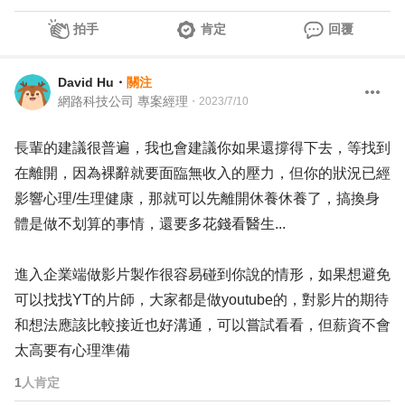
拍手
肯定
回覆
David Hu
・
關注
網路科技公司 專案經理
・
2023/7/10
長輩的建議很普遍，我也會建議你如果還撐得下去，等找到
在離開，因為裸辭就要面臨無收入的壓力，但你的狀況已經
影響心理/生理健康，那就可以先離開休養休養了，搞換身
體是做不划算的事情，還要多花錢看醫生...
進入企業端做影片製作很容易碰到你說的情形，如果想避免
可以找找YT的片師，大家都是做youtube的，對影片的期待
和想法應該比較接近也好溝通，可以嘗試看看，但薪資不會
太高要有心理準備
1
人肯定