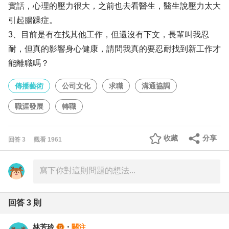
實話，心理的壓力很大，之前也去看醫生，醫生說壓力太大
引起腸躁症。
3、目前是有在找其他工作，但還沒有下文，長輩叫我忍
耐，但真的影響身心健康，請問我真的要忍耐找到新工作才
能離職嗎？
傳播藝術
公司文化
求職
溝通協調
職涯發展
轉職
收藏
分享
回答
3
觀看
1961
回答
3
則
林芳玲
・
關注