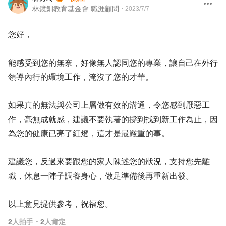
林鏡釧教育基金會 職涯顧問
・
2023/7/7
您好，
能感受到您的無奈，好像無人認同您的專業，讓自己在外行
領導內行的環境工作，淹沒了您的才華。
如果真的無法與公司上層做有效的溝通，令您感到厭惡工
作，毫無成就感，建議不要執著的撐到找到新工作為止，因
為您的健康已亮了紅燈，這才是最嚴重的事。
建議您，反過來要跟您的家人陳述您的狀況，支持您先離
職，休息一陣子調養身心，做足準備後再重新出發。
以上意見提供參考，祝福您。
2
人拍手
・
2
人肯定