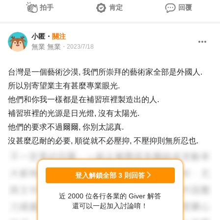
拍手
肯定
回覆
小匿
・
關注
無業 無業
・
2023/7/18
台灣是一個藝術沙漠, 我們所崇拜的藝術家全部是外國人.
所以別寄望業主有甚麼專業眼光.
他們和你我一樣都是在補習班裡製造出的人.
補習班裡的光源是日光燈, 沒有太陽光.
他們的要求不過爾爾, 你別太認真.
沒甚麼忍耐的必要, 順從就不必壓抑, 不壓抑則無所忍也.
登入解鎖全部
3
則回答
近 2000 位各行各業的 Giver 解答
還可以一起加入討論唷！