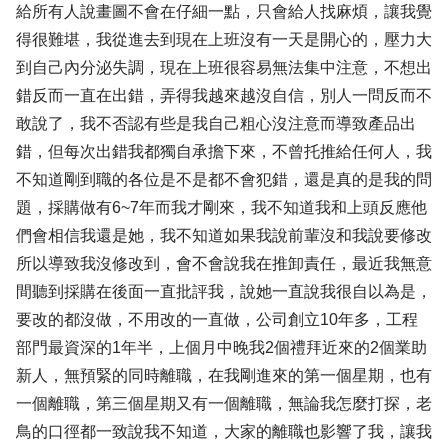
給所有人說畫圖不會在仔細一點，只會給人找麻煩，讓我覺
得很難堪，我從進去到現在上班沒有一天是開心的，壓力大
到自己內分泌失調，現在上班很容易無法集中注意，不想出
錯反而一直在出錯，弄得我越來越沒自信，別人一問反而不
敢說了，我不否認有些是我自己粗心沒注意而導致產品出
錯，但每次出錯我都獨自承擔下來，不曾托推給任何人，我
不知道剛到職的各位是不是都不會犯錯，還是真的是我的問
題，採購做有6~7年而我才剛來，我不知道我和上頭反應他
們會相信我還是她，我不知道如果我說前輩沒和我說要修改
所以導致我沒修改到，會不會說我在推卸責任，最近我無意
間聽到採購在後面一直批評我，說她一直說我很自以為是，
要改的都沒做，不用改的一直做，公司創立10年多，工程
部門最資深的1年半，上個月中晚我2個禮拜近來的2個業助
新人，無預緊的同時離職，在我剛進來的第一個星期，也有
一個離職，第三個星期又有一個離職，無論我怎麼打探，老
鳥的口徑都一致說我不知道，大家的離職也影響了我，讓我