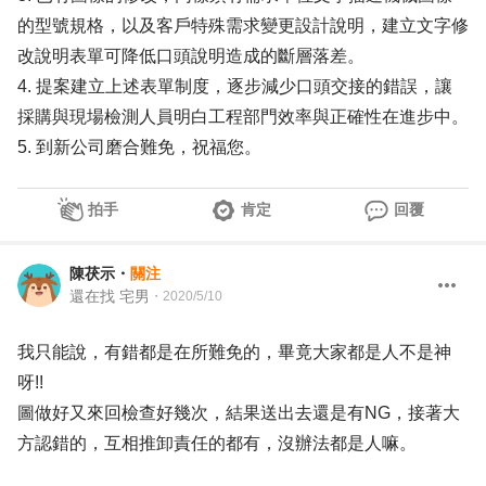
的型號規格，以及客戶特殊需求變更設計說明，建立文字修
改說明表單可降低口頭說明造成的斷層落差。
4. 提案建立上述表單制度，逐步減少口頭交接的錯誤，讓
採購與現場檢測人員明白工程部門效率與正確性在進步中。
5. 到新公司磨合難免，祝福您。
拍手
肯定
回覆
陳茯示
・
關注
還在找 宅男
・
2020/5/10
我只能說，有錯都是在所難免的，畢竟大家都是人不是神
呀!!
圖做好又來回檢查好幾次，結果送出去還是有NG，接著大
方認錯的，互相推卸責任的都有，沒辦法都是人嘛。