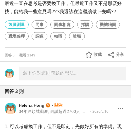
最近一直在思考是否要換工作，但最近工作又不是那麼好
找，能給我一些意見嗎???我還該在這繼續做下去嗎??
製圖測量
同事
同事相處
採購
機械繪圖
職場倫理
調適
轉職
離職
收藏
分享
回答
3
觀看
1349
回答
3
則
Helena Hong
・
關注
34年跨領域職涯, 面試超過2700人 職涯諮詢,前Migo HR VP, 前軟體人才資深招募主管,
・
2020/5/10
1. 可以考慮換工作，但不是即刻，先做好所有的準備。現