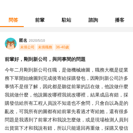
問答
前輩
駐站
諮詢
播客
職涯診所
/
製圖測量
/
前輩好，剛到新公司，與同事間的問題
匿名
2020/5/10
未填公司
未填職務
36-40歲
前輩好，剛到新公司，與同事間的問題
今年二月剛到新公司任職，是做機械繪圖，職務大概是從業
務下單開始繪圖到完成後寄給採購發包，因剛到新公司許多
事情不是很了解，因此都是聽從前輩的話在做，他說做什麼
我就做什麼，他說圖改哪裡我就改哪裡，結果成品有錯，採
購發信給所有工程人員說不知道也不會問，只會自以為是的
亂改，可我所有的圖都有給前輩先看過才寄給她，還有很多
問題是我遇到了前輩才和我說怎麼做，或是現場檢測人員到
出貨當下才和我說有錯，所以只能退回再重做，採購又發信