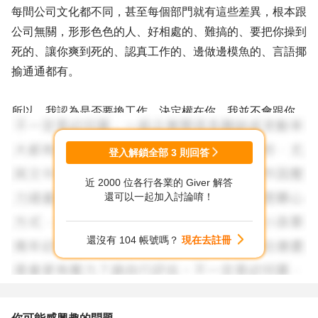
每間公司文化都不同，甚至每個部門就有這些差異，根本跟
公司無關，形形色色的人、好相處的、難搞的、要把你操到
死的、讓你爽到死的、認真工作的、邊做邊模魚的、言語揶
揄通通都有。
所以，我認為是否要換工作，決定權在你，我並不會跟你
說：「時機不好，先待著好了」。做的不爽就是不爽，健康
都出問題了，一秒鐘都覺得很難受，還繼續待著勒~
登入解鎖全部
3
則回答
我個人是覺得，健康無價，身體健康比較重要啦!!做傷害健
近 2000 位各行各業的 Giver 解答
康的工作是一點都不值得，賺的錢都買藥看醫生去了。
還可以一起加入討論唷！
你做死了，公司也只是送送慰問金，然後告別式來幾個主管
給你上上香，連淚也不會流就這樣跟你再見不認識了。
還沒有 104 帳號嗎？
現在去註冊
我要告訴你，離職後會遇到的第一個問題，就是這個收入中
斷了。這可能是你自己要評估一下，我認為最直接的第一個
問題就是家人碎碎念很煩吧!!然後在有新的收入前，存款只