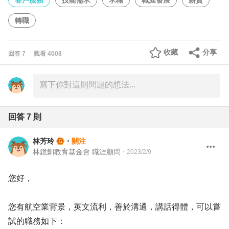
客戶服務
技能需求
求職
職涯發展
薪資
轉職
收藏
分享
回答
7
觀看
4008
回答
7
則
林芳玲
・
關注
林鏡釧教育基金會 職涯顧問
・
2023/2/9
您好，
您有航空業背景，英文流利，善於溝通，講話得體，可以嘗
試的職務如下：