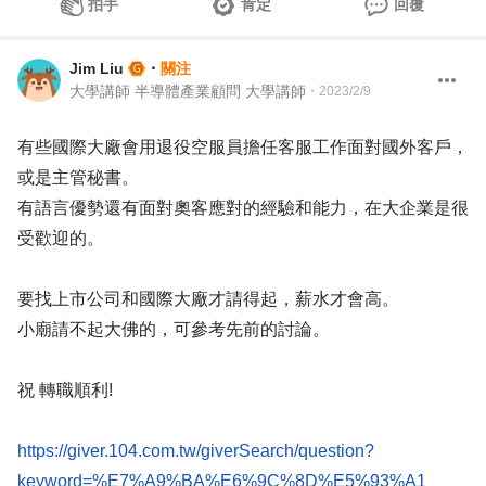
拍手
肯定
回覆
Jim Liu
・
關注
大學講師 半導體產業顧問 大學講師
・
2023/2/9
有些國際大廠會用退役空服員擔任客服工作面對國外客戶，
或是主管秘書。
有語言優勢還有面對奧客應對的經驗和能力，在大企業是很
受歡迎的。
要找上市公司和國際大廠才請得起，薪水才會高。
小廟請不起大佛的，可參考先前的討論。
祝 轉職順利!
https://giver.104.com.tw/giverSearch/question?
keyword=%E7%A9%BA%E6%9C%8D%E5%93%A1