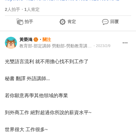
2
人拍手
・
1
人肯定
拍手
肯定
回覆
黃榮鴻
・
關注
教育部-部定講師 勞動部-勞動教育講師 職業安全衛生講師＆職涯顧問＆ 教育訓練顧問＆人生教練
・
2023/2/9
光雙語言流利 就不用擔心找不到工作了
秘書 翻譯 外語講師...
若你願意再學其他領域的專業
到外商工作 絕對超過你所說的薪資水平~
世界很大 工作很多~