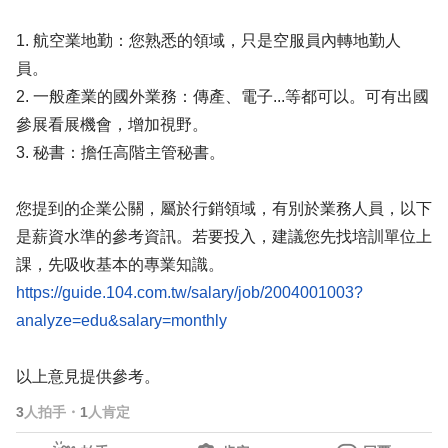
1. 航空業地勤：您熟悉的領域，只是空服員內轉地勤人
員。
2. 一般產業的國外業務：傳產、電子...等都可以。可有出國
參展看展機會，增加視野。
3. 秘書：擔任高階主管秘書。
您提到的企業公關，屬於行銷領域，有別於業務人員，以下
是薪資水準的參考資訊。若要投入，建議您先找培訓單位上
課，先吸收基本的專業知識。
https://guide.104.com.tw/salary/job/2004001003?
analyze=edu&salary=monthly
以上意見提供參考。
3
人拍手
・
1
人肯定