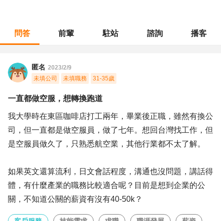
問答
前輩
駐站
諮詢
播客
職涯診所
/
客戶服務
/
一直都做空服，想轉換跑道
匿名
2023/2/9
未填公司
未填職務
31-35歲
一直都做空服，想轉換跑道
我大學時在東區咖啡店打工兩年，畢業後正職，雖然有換公
司，但一直都是做空服員，做了七年。想回台灣找工作，但
是空服員做久了，只熟悉航空業，其他行業都不太了解。
如果英文還算流利，日文會話程度，溝通也沒問題，講話得
體，有什麼產業的職務比較適合呢？目前是想到企業的公
關，不知道公關的薪資有沒有40-50k？