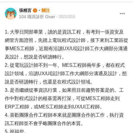
張精言
・
關注
104 職涯診所 Giver
・
2021/3/16
1. 大學日間部畢業，讀的是資訊工程，有考到一張資安及
網管方面證照，先踏上電玩程式設計師，接下來到工業區從
事MES工程師，近期有沿讀UX/UI設計師工作大綱部分溝通
及設計，想說是否研讀轉行。
2. 從電玩設計師不到一年、MES工程師兩年多，都在程式
設計領域，沿讀UX/UI設計師工作大綱部分溝通及設計，想
說是否研讀轉行，也還是在程式設計領域。
3. 是否繼續從事資訊行業，如果照目前趨勢答案是的。工
作中對程式設計的根基需再打深，可從MES工程師走到
ERP工程師，或MES工程師走到UX/UI工程師。
4. 喜歡團隊合作工程師本來就是團隊合作的工作，執行資
訊工程師並不會乎略團隊合作的本質。
5. 祝福您。