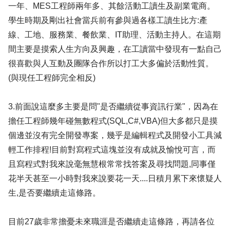
一年、MES工程師兩年多、其餘活動工讀生及副業電商。
學生時期及剛出社會當兵前有參與過各樣工讀生比方:產
線、工地、服務業、餐飲業、IT助理、活動主持人。在這期
間主要是摸索人生方向及興趣，在工讀當中發現有一點自己
很喜歡與人互動及團隊合作所以打工大多偏於活動性質。
(與現任工程師完全相反)
3.前面說這麼多主要是問"是否繼續從事資訊行業"，因為在
擔任工程師幾年碰無數程式(SQL,C#,VBA)但大多都只是摸
個邊並沒有完全開發專案，幾乎是編輯程式及開發小工具減
輕工作排程!目前對寫程式這塊並沒有成就及愉悅可言，而
且寫程式對我來說毫無慧根常常找答案及尋找問題,同事僅
花半天甚至一小時對我來說要花一天....日積月累下來懷疑人
生,是否要繼續走這條路。
目前27歲非常擔憂未來職涯是否繼續走這條路，再請各位