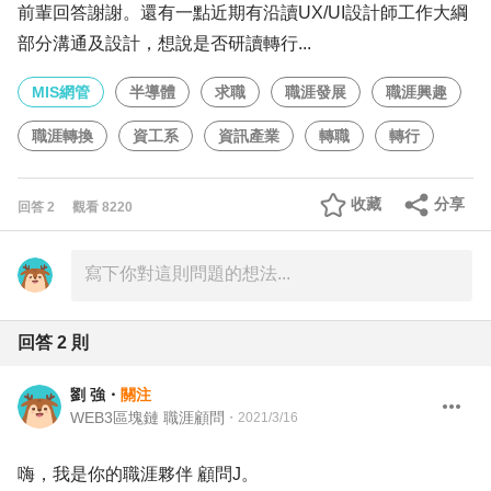
前輩回答謝謝。還有一點近期有沿讀UX/UI設計師工作大綱
部分溝通及設計，想說是否研讀轉行...
MIS網管
半導體
求職
職涯發展
職涯興趣
職涯轉換
資工系
資訊產業
轉職
轉行
收藏
分享
回答
2
觀看
8220
回答
2
則
劉 強
・
關注
WEB3區塊鏈 職涯顧問
・
2021/3/16
嗨，我是你的職涯夥伴 顧問J。