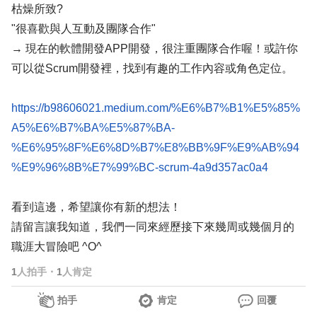
枯燥所致?
"很喜歡與人互動及團隊合作"
→ 現在的軟體開發APP開發，很注重團隊合作喔！或許你
可以從Scrum開發裡，找到有趣的工作內容或角色定位。
https://b98606021.medium.com/%E6%B7%B1%E5%85%
A5%E6%B7%BA%E5%87%BA-
%E6%95%8F%E6%8D%B7%E8%BB%9F%E9%AB%94
%E9%96%8B%E7%99%BC-scrum-4a9d357ac0a4
看到這邊，希望讓你有新的想法！
請留言讓我知道，我們一同來經歷接下來幾周或幾個月的
職涯大冒險吧 ^O^
1
人拍手
・
1
人肯定
拍手
肯定
回覆