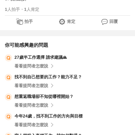
1
人拍手
・
1
人肯定
拍手
肯定
回覆
你可能感興趣的問題
27歲半工作選擇 請求建議🙏
看看提問者怎麼說
找不到自己想要的工作？能力不足？
看看提問者怎麼說
想重返職場卻不知從哪裡開始？
看看提問者怎麼說
今年24歲，找不到工作的方向與目標
看看提問者怎麼說