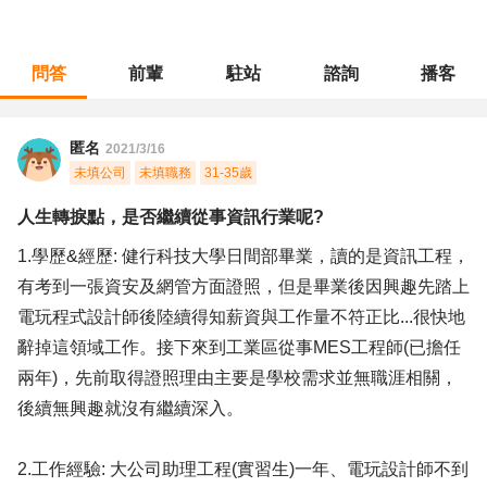
問答
前輩
駐站
諮詢
播客
職涯診所
/
MIS網管
/
人生轉捩點，是否繼續從事資訊行業呢?
匿名
2021/3/16
未填公司
未填職務
31-35歲
人生轉捩點，是否繼續從事資訊行業呢?
1.學歷&經歷: 健行科技大學日間部畢業，讀的是資訊工程，
有考到一張資安及網管方面證照，但是畢業後因興趣先踏上
電玩程式設計師後陸續得知薪資與工作量不符正比...很快地
辭掉這領域工作。接下來到工業區從事MES工程師(已擔任
兩年)，先前取得證照理由主要是學校需求並無職涯相關，
後續無興趣就沒有繼續深入。
2.工作經驗: 大公司助理工程(實習生)一年、電玩設計師不到