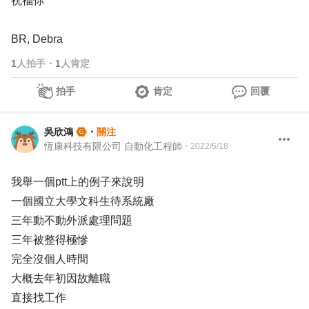
祝福你
BR, Debra
1
人拍手
・
1
人肯定
拍手
肯定
回覆
吳欣鴻
・
關注
恆康科技有限公司 自動化工程師
・
2022/6/18
我舉一個ptt上的例子來說明
一個國立大學文科生待系統廠
三年動不動外派處理問題
三年被整得極慘
完全沒個人時間
大概去年初因故離職
直接找工作