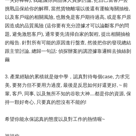
一失好棒棒), 我建議你與品保人員多討論, 把自己當客戶去
挑戰品保給你的解釋, 當然貨物離場以後還有運輸海關抽檢,
以及客戶端的相關風險, 也難免是客戶期待過高, 或是客戶原
因造成的品質風險 (這你要有充分證據才可以論斷客戶的問
題, 避免激怒客戶), 通常要先清掃自家的製程, 提出相關抽檢
的報告. 針對所有可能的原因進行盤查, 然後把你的發現總結
跟主管討論, 總歸一句話: 偵探辦案的講證據靠邏輯去抽絲剝
繭
3. 產業經驗的累積就是做中學，認真對待每個case, 力求完
美, 要努力但不要用力過度, 最後是反思如何好還更好, ~ 前
輩, 客戶, 同事, 以及無所不知的谷歌大神....都是你的資源, 保
持一顆好奇心, 只要真的想沒有不能的!
希望你能永保認真的態度以及對工作的熱情喔~