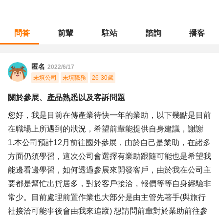
問答
前輩
駐站
諮詢
播客
職涯診所
/
業務銷售
/
關於參展、產品熟悉以及客訴問題
匿名
2022/6/17
未填公司
未填職務
26-30歲
關於參展、產品熟悉以及客訴問題
您好，我是目前在傳產業待快一年的業助，以下幾點是目前
在職場上所遇到的狀況，希望前輩能提供自身建議，謝謝
1.本公司預計12月前往國外參展，由於自己是業助，在諸多
方面仍須學習，這次公司會選擇有業助跟隨可能也是希望我
能邊看邊學習，如何透過參展來開發客戶，由於我在公司主
要都是幫忙出貨居多，對於客戶接洽，報價等等自身經驗非
常少。目前處理前置作業也大部分是由主管先著手(與旅行
社接洽可能事後會由我來追蹤) 想請問前輩對於業助前往參