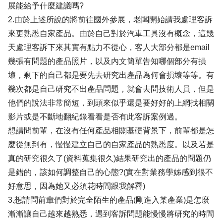
展能給予什麼建議嗎?
2.由於上述所說的將前往國外參展，老闆開始請我處理客訴
來更熟悉自家產品。由於自己對於汽車工具沒有概念，這幾
天處理客訴下來其實有點力不從心，客人大部分都是email
幾張有問題的產品照片，以及內文簡單告知哪個部分有損
壞，剩下的自己都是要先去研究出產品為何會損壞等等。有
幾次都是自己研究不出產品問題，就會去問技術人員，但是
他們的說法非常簡短，到頭來似乎還是要好好的上網找相關
影片或是不斷地翻紀錄看看是否有此客訴案例過。
想請問前輩，在沒有任何產品相關基礎背景下，前輩都是怎
麼從無到有，慢慢建立自己的自家產品的熟悉度。以及若是
真的研究很久了(資料蒐集很久)結果研究出的產品的問題仍
是錯的，該如何調整自己的心態?(實在對業務學姊感到很不
好意思，因為她又必須花時間跟我解釋)
3.想請問前輩們對於完全陌生的產品(剛進入某產業)是怎麼
漸漸讓自己越來越熟悉，遇到客訴問題能慢慢將研究的時間