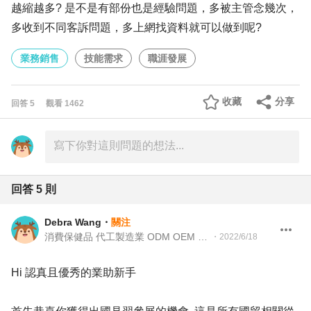
越縮越多? 是不是有部份也是經驗問題，多被主管念幾次，
多收到不同客訴問題，多上網找資料就可以做到呢?
業務銷售
技能需求
職涯發展
收藏
分享
回答
5
觀看
1462
回答
5
則
Debra Wang
・
關注
消費保健品 代工製造業 ODM OEM Global Business Development Directoor
・
2022/6/18
Hi 認真且優秀的業助新手