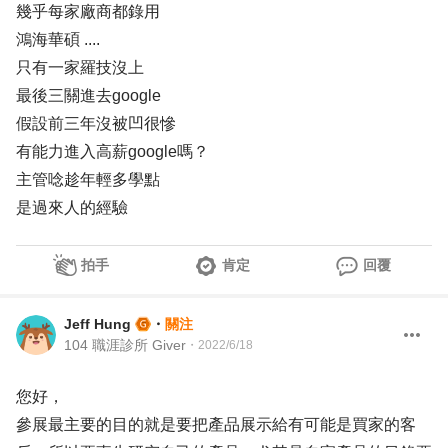
幾乎每家廠商都錄用
鴻海華碩 ....
只有一家羅技沒上
最後三關進去google
假設前三年沒被凹很慘
有能力進入高薪google嗎？
主管唸趁年輕多學點
是過來人的經驗
拍手
肯定
回覆
Jeff Hung
・
關注
104 職涯診所 Giver
・
2022/6/18
您好，
參展最主要的目的就是要把產品展示給有可能是買家的客