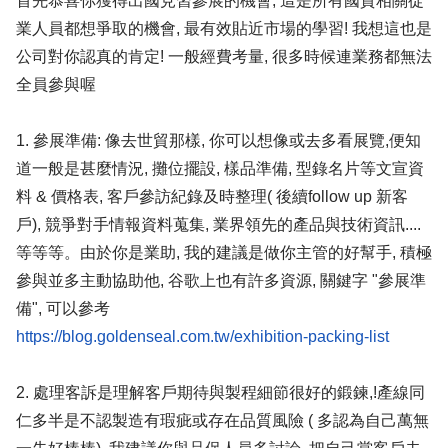
首先恭喜你獲得出國見習參展的機會, 這是所有國貿相關從
業人員都想爭取的機會, 最有效貼近市場的學習! 我想這也是
公司對你認真的肯定! 一般經費考量, 很多時候連業務都無法
全員參與喔
1. 參展準備: 像去世貿那樣, 你可以想像或去多看展覽,便知
道一般是甚麼情況, 攤位擺設, 樣品準備, 型錄名片等文宣資
料 & 價格表, 客戶參訪紀錄及時整理( 後續follow up 新客
戶), 競爭對手情報資料蒐集, 業界領先的產品與技術資訊....
等等等。由於你是業助, 我的建議是做你主管的好幫手, 積極
參與並多主動協助他, 谷歌上也有許多資源, 關鍵字 "參展準
備", 可以參考
https://blog.goldenseal.com.tw/exhibition-packing-list
2. 處理客訴是理解客戶期待與製程細節很好的鍛鍊,!產線同
仁多半是不認製造有瑕疵或存在品質風險 ( 多認為自己萬無