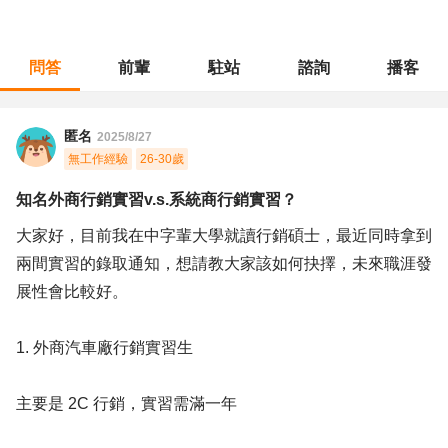
問答
前輩
駐站
諮詢
播客
職涯診所
/
不分職務
/
知名外商行銷實習v.s.系統商行銷實習？
匿名
2025/8/27
無工作經驗
26-30歲
知名外商行銷實習v.s.系統商行銷實習？
大家好，目前我在中字輩大學就讀行銷碩士，最近同時拿到
兩間實習的錄取通知，想請教大家該如何抉擇，未來職涯發
展性會比較好。
1. 外商汽車廠行銷實習生
主要是 2C 行銷，實習需滿一年