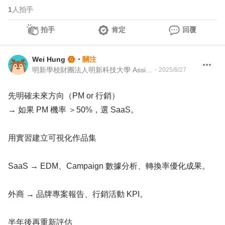
1
人拍手
拍手
肯定
回覆
Wei Hung
・
關注
明新學校財團法人明新科技大學 Assistant Professor
・
2025/8/27
先明確未來方向（PM or 行銷）
→ 如果 PM 機率 ＞50%，選 SaaS。
用實習建立可視化作品集
SaaS → EDM、Campaign 數據分析、轉換率優化成果。
外商 → 品牌專案報告、行銷活動 KPI。
半年後再重新評估