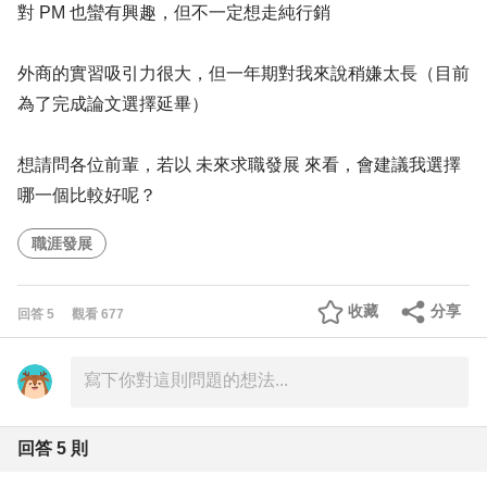
對 PM 也蠻有興趣，但不一定想走純行銷
外商的實習吸引力很大，但一年期對我來說稍嫌太長（目前
為了完成論文選擇延畢）
想請問各位前輩，若以 未來求職發展 來看，會建議我選擇
哪一個比較好呢？
職涯發展
收藏
分享
回答
5
觀看
677
回答
5
則