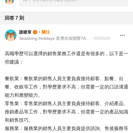
回答
7
則
謝建章
・
關注
Seadiving Holidays 喜潛水假期暨TAAA 台灣留澳校友會 Martech Director 行銷科技長暨TAAA 理事
・
2023/10/3
高職學歷可以選擇的銷售業務工作還是有很多的，以下是一
些建議：
餐飲業：餐飲業的銷售人員主要負責接待顧客、點餐、出
餐、收銀等工作，對學歷要求不高，但需要一定的口語溝通
能力和應變能力。
零售業：零售業的銷售人員主要負責接待顧客、介紹產品、
推銷產品等工作，對學歷要求不高，但需要一定的產品知識
和銷售技巧。
服務業：服務業的銷售人員主要負責提供諮詢、售後服務等