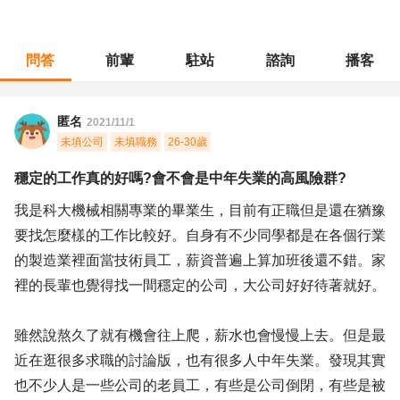
問答
前輩
駐站
諮詢
播客
職涯診所
/
操作技術
/
穩定的工作真的好嗎?會不會是中年失業的高風險群?
匿名
2021/11/1
未填公司
未填職務
26-30歲
穩定的工作真的好嗎?會不會是中年失業的高風險群?
我是科大機械相關專業的畢業生，目前有正職但是還在猶豫
要找怎麼樣的工作比較好。自身有不少同學都是在各個行業
的製造業裡面當技術員工，薪資普遍上算加班後還不錯。家
裡的長輩也覺得找一間穩定的公司，大公司好好待著就好。
雖然說熬久了就有機會往上爬，薪水也會慢慢上去。但是最
近在逛很多求職的討論版，也有很多人中年失業。發現其實
也不少人是一些公司的老員工，有些是公司倒閉，有些是被