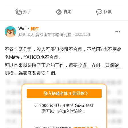
拍手
肯定
回覆
Well
・
關注
財團法人 資深產業策略研究員
・
2021/11/1
不管什麼公司，沒人可保證公司不會倒，不然FB 也不用改
名Meta，YAHOO也不會倒。
所以本來就是除了正常的工作，還要投資，存錢，買保險，
斜槓，為家庭製造安全網。
登入解鎖全部
4
則回答
近 2000 位各行各業的 Giver 解答
還可以一起加入討論唷！