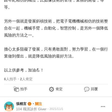
跟年紀相仿的職位，比如像技術的管理，業務的開發，等
等。
另外一個就是發展斜槓技術，把電子電機機械相仿的技術整
合在一起，機械手臂，自動化，智慧控制，是另外一個降低
風險的方法之一。
擔心太多阻礙了發展，只有勇敢面對，努力學習，在一個行
業做到傑出，就是降低風險的最好方法。
以上供參考，加油💪！
6
人拍手
・
2
人肯定
拍手
肯定
回覆
張精言
・
關注
104 職涯診所 Giver
・
2021/11/1