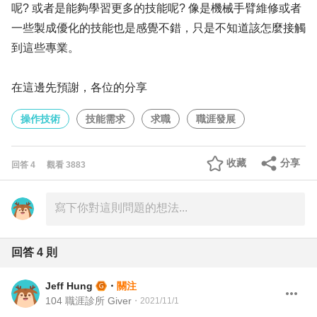
呢? 或者是能夠學習更多的技能呢? 像是機械手臂維修或者
一些製成優化的技能也是感覺不錯，只是不知道該怎麼接觸
到這些專業。
在這邊先預謝，各位的分享
操作技術
技能需求
求職
職涯發展
收藏
分享
回答
4
觀看
3883
回答
4
則
Jeff Hung
・
關注
104 職涯診所 Giver
・
2021/11/1