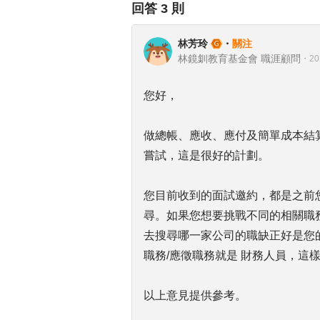
回答
3
則
林芳玲
・
關注
林鏡釧教育基金會 職涯顧問
・
20
您好，
做總帳、應收、應付及簡單成本結
嘗試，這是很好的計劃。
您目前收到的面試邀約，都是之前
尋。如果您想要挑戰不同的相關職
去搜尋哪一家公司的職缺正好是您
職務/應徵職務就是 財務人員，這
以上意見提供參考。