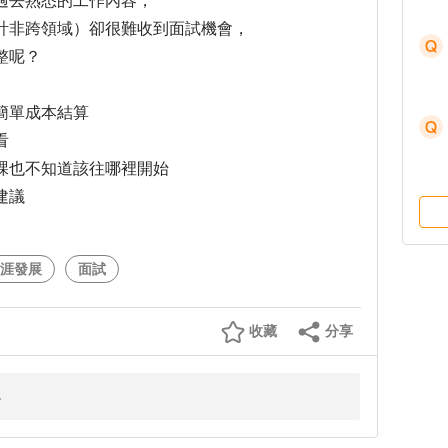
過去熟悉的工作內容，
計非跨領域）卻很難收到面試機會，
整呢？
簡單成本結算
看
課也不知道該往哪裡開始
建議
涯發展
面試
收藏
分享