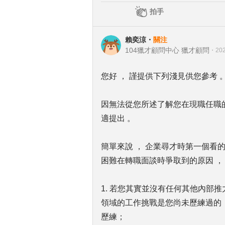
拍手
賴奕涼
・
關注
104獵才顧問中心 獵才顧問
・
202
您好 ， 謹提供下列淺見供您參考 
因無法從您所述了解您在現職任職的
適提出 。
簡單來說 ， 企業尋才時第一個看
困難在轉職面談時爭取到的原因 ，
1. 若您其實並沒有任何其他內部
領域的工作挑戰是您尚未歷練過的 
歷練；