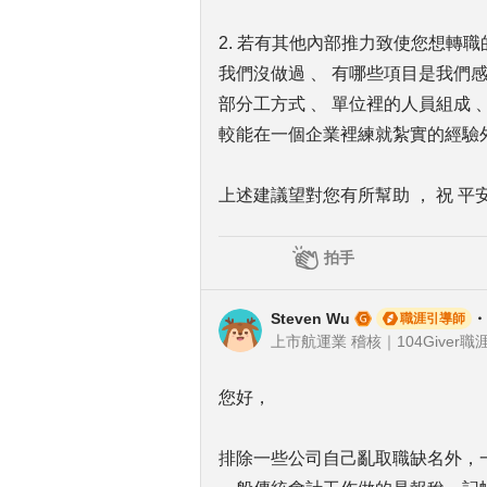
2. 若有其他內部推力致使您想轉
我們沒做過 、 有哪些項目是我們
部分工方式 、 單位裡的人員組成 
較能在一個企業裡練就紮實的經驗外
上述建議望對您有所幫助 ， 祝 平安
拍手
Steven Wu
・
職涯引導師
上市航運業 稽核｜104Giver職涯
您好，
排除一些公司自己亂取職缺名外，