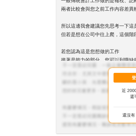
一般傳統會計工作做的是報稅、記
兩者比較會與您之前工作內容差異
所以這邊我會建議您先思考一下這
但若是想在公司中往上爬，這個階
若您認為這是您想做的工作
接著是能力的部分，您可以到職缺
己缺少那些
我所知道的大部分會希望有資訊相
的跨領域人才會是業界喜歡的
近 20
工作上所使用的工具也非常多，例如：Pyt
還
常常因應大環境的改變而不斷有新
軟實力方面也會需要ppt簡報表達
還沒有 
您可以看看自己的履歷中缺少哪些