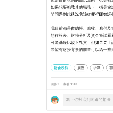
但是目前收到的面試邀約，都是我
如果想要挑戰其他職務（一樣是會
請問遇到此狀況我該從哪裡開始調
我目前都是做總帳、應收、應付及
想往報表、財務分析及資金嘗試看
可能基礎比較不扎實，但如果要上
希望有財務背景的前輩可以給一些
財會稅務
履歷
求職
職
回答
3
觀看
3318