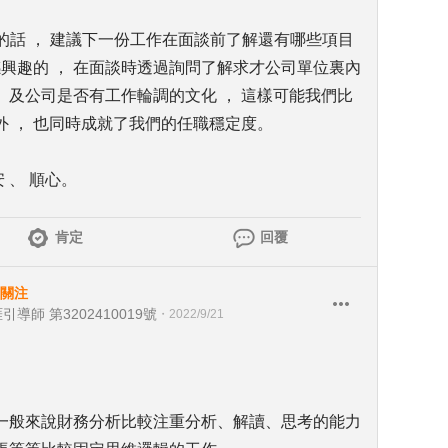
職的話 ， 建議下一份工作在面談前了解還有哪些項目
感興趣的 ， 在面談時透過詢問了解求才公司單位裏內
、 及公司是否有工作輪調的文化 ， 這樣可能我們比
 ， 也同時成就了我們的任職穩定度。
 、 順心。
肯定
回覆
關注
引導師 第3202410019號
・
2022/9/21
一般來說財務分析比較注重分析、解讀、思考的能力