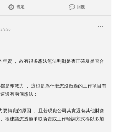
肯定
回覆
2/9/20
。
年資 ， 故有很多想法無法判斷是否正確及是否合
的都是即戰力 ， 這也是為什麼您沒做過的工作項目有
 這邊有兩個想法：
推力要轉職的原因 ， 且若現職公司其實還有其他財會
， 很建議您透過爭取負責或工作輪調方式得以多加