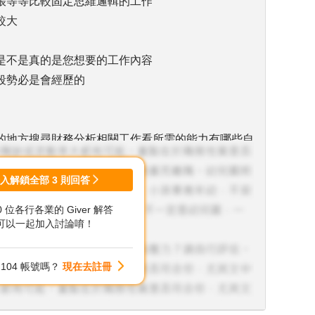
帳等等比較固定思維邏輯的工作
較大
是不是真的是您想要的工作內容
段勢必是會經歷的
的地方搜尋財務分析相關工作看所需的能力有哪些自
關能力，例如ERP、資料庫等等，就是會計與資訊
登入解鎖全部
3
則回答
00 位各行各業的 Giver 解答
hon、Excel、Power BI、Tableau等等，也
可以一起加入討論唷！
的工具出現
能力
104 帳號嗎？
現在去註冊
經驗想辦法補足