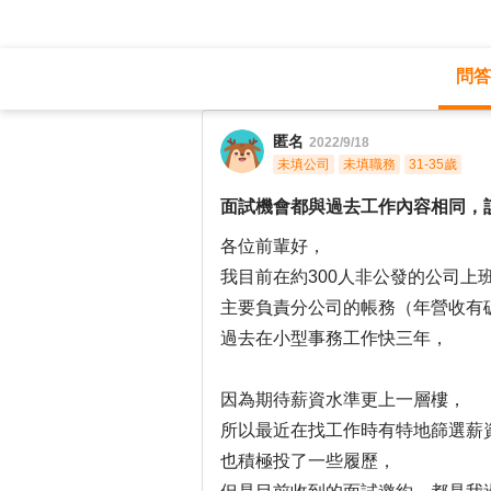
問答
職涯診所
/
財會稅務
/
匿名
2022/9/18
未填公司
未填職務
31-35歲
面試機會都與過去工作內容相同，
各位前輩好，
我目前在約300人非公發的公司上
主要負責分公司的帳務（年營收有
過去在小型事務工作快三年，
因為期待薪資水準更上一層樓，
所以最近在找工作時有特地篩選薪
也積極投了一些履歷，