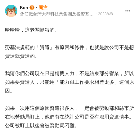
Ken
・
關注
曾任職台灣大型科技業集團及投資基金 投資專案經理
・
2023/4/8
哈哈哈，這老闆挺狠的。
勞基法規範的「資遣」有原因和條件，也就是說公司不是想
資遣就資遣的。
我猜你們公司現在只是精簡人力，不是結束部分營業，所以
如果要資遣人，只能用「能力跟工作要求相差太多」這個原
因。
如果一次用這個原因資遣很多人，一定會被勞動部和縣市所
在地勞動局盯上，他們有在統計公司是否有濫用資遣情事。
公司被盯上以後會被勞動局刁難。