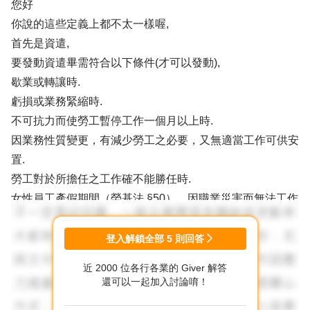
您好
你說的這些定義上都不太一樣喔,
首先是資遣,
要發動資遣畢需符合以下條件(才可以發動),
歇業或轉讓時.
虧損或業務緊縮時.
不可抗力而使勞工暫停工作一個月以上時.
因業務性質變更，有減少勞工之必要，又無適當工作可供安
置.
勞工對於所擔任之工作確不能勝任時.
女性員工產假期間（勞基法 §50）、因職業災害而無法工作
時（勞基法§59）,原則上不能資遣員工,除非雇主是因天
災、事變或其他不可抗力因素導致事業無法繼續,在陳報主
登入解鎖全部
5
則回答
管機關核定後,才例外允許雇主資遣員工.
近 2000 位各行各業的 Giver 解答
事業單位改組或轉讓時.
還可以一起加入討論唷！
且雇主資遣員工時,應依據就業服務法第33條規定：「雇主