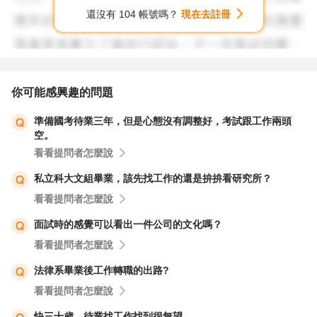
資遣員工時,應於員工離職之10日前,將被資遣員工之姓名、
還沒有 104 帳號嗎？
現在去註冊
性別、年齡、住址、電話、擔任工作、資遣事由及需否就業
輔導等事項,列冊通報當地主管機關及公立就業服務機構.但
其資遣係因天災、事變或其他不可抗力之情事所致者,應自
被資遣員工離職之日起3日內為之.」,若逾期通報恐遭裁處
你可能感興趣的問題
新臺幣3萬元以上15萬元以下罰鍰,
準備國考待業三年，但是心態沒有調整好，考試跟工作兩頭
這是很大的一個區塊喔,
空。
再來是無薪假,
看看提問者怎麼說
俗稱的「無薪假」其實是勞動法令當中所說的「減班休
私立科大文組畢業，該先找工作的還是拚拚看研究所？
息」,是企業因突發性的營運因素而暫時降低人事成本的彈
看看提問者怎麼說
性作法,雇主可和勞工協議後,透過暫時性減少工時、工資來
渡過難關,但是實際上實施時應「勞資雙方合意」,而且目前
面試時的感覺可以看出一件公司的文化嗎？
主管機關的要求是「三個月為限」.
看看提問者怎麼說
2008 年 12 月 12 日由勞委會發布無薪假最新解釋：這份聲
法律系畢業後工作轉職的出路?
明中有二個重點：
看看提問者怎麼說
一、縱使因景氣因素影響,雇主亦不得片面實施「無薪休
快三十歲，待業找工作找到很無望