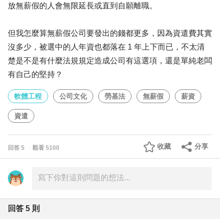
放無薪假的人會無限延長或直到自願離職。
但我怎麼算無薪假公司要發出的錢都更多，因為資遣費其實
沒多少，被選中的人年資也都落在 1 年上下而已，不太清
楚是不是有什麼法規規定造成公司有這選項，還是單純老闆
有自己的堅持？
軟體工程
公司文化
勞基法
無薪假
薪資
資遣
收藏
分享
回答
5
觀看
5100
回答
5
則