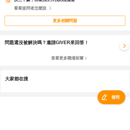
假」.若需減少工時並減少工資必須經由勞資協商,如勞資雙
看看提問者怎麼說
方達成無薪休假的協議,原約定按月計酬的全時勞工,每月給
付之工資仍不得低於基本工資（新台幣 17,280 元）.
更多相關問題
二、雇主每星期至少要給員工一天的有薪休假.意指雇主若
要求員工一週七天都不必來上班之情形下,按勞基法第三十
六條的規定,至少需給付一天的薪水.
問題還沒被解決嗎？邀請GIVER來回答！
無薪假不得影響勞工權益,
查看更多職場前輩
這也是很大一個區塊喔,
最後是自願離職,
雇主不可以隨意解僱勞工(雇主不可以隨意解除勞動契約),
大家都在搜
如上述 ,如果是勞工主動發動請求離職 ,那勞工就不能向雇主
要求資遣費(雇主也就沒有給的必要) ,另外依法 ,如果勞工自
發問
願離職 ,必須依照預告期的規定提前預告雇主 ,不是想走就可
以馬上走 ,想離就馬上離 ,也就是勞工至少應於一定期間內繼
續提供勞務,
所以不能輕易簽屬自願離職書 ,一旦勞工簽署 ,不僅會損失資
服務總覽