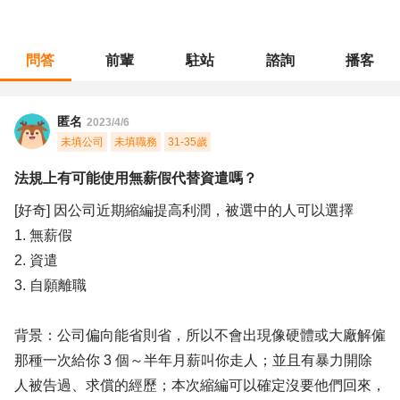
問答
前輩
駐站
諮詢
播客
職涯診所
/
軟體工程
/
法規上有可能使用無薪假代替資遣嗎？
匿名
2023/4/6
未填公司
未填職務
31-35歲
法規上有可能使用無薪假代替資遣嗎？
[好奇] 因公司近期縮編提高利潤，被選中的人可以選擇
1. 無薪假
2. 資遣
3. 自願離職
背景：公司偏向能省則省，所以不會出現像硬體或大廠解僱
那種一次給你 3 個～半年月薪叫你走人；並且有暴力開除
人被告過、求償的經歷；本次縮編可以確定沒要他們回來，