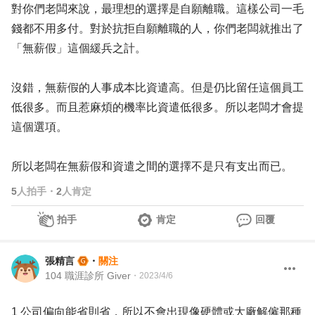
對你們老闆來說，最理想的選擇是自願離職。這樣公司一毛
錢都不用多付。對於抗拒自願離職的人，你們老闆就推出了
「無薪假」這個緩兵之計。
沒錯，無薪假的人事成本比資遣高。但是仍比留任這個員工
低很多。而且惹麻煩的機率比資遣低很多。所以老闆才會提
這個選項。
所以老闆在無薪假和資遣之間的選擇不是只有支出而已。
5
人拍手
・
2
人肯定
拍手
肯定
回覆
張精言
・
關注
104 職涯診所 Giver
・
2023/4/6
1 公司偏向能省則省，所以不會出現像硬體或大廠解僱那種