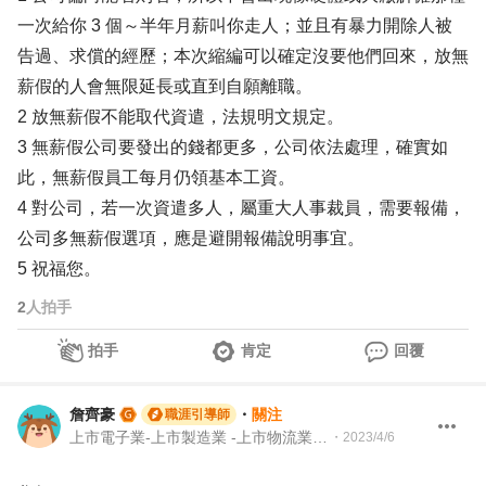
一次給你 3 個～半年月薪叫你走人；並且有暴力開除人被
告過、求償的經歷；本次縮編可以確定沒要他們回來，放無
薪假的人會無限延長或直到自願離職。
2 放無薪假不能取代資遣，法規明文規定。
3 無薪假公司要發出的錢都更多，公司依法處理，確實如
此，無薪假員工每月仍領基本工資。
4 對公司，若一次資遣多人，屬重大人事裁員，需要報備，
公司多無薪假選項，應是避開報備說明事宜。
5 祝福您。
2
人拍手
拍手
肯定
回覆
詹齊豪
・
關注
職涯引導師
上市電子業-上市製造業 -上市物流業 -上市餐飲服務業 104 Giver 職涯引導師 第003202410005號
・
2023/4/6