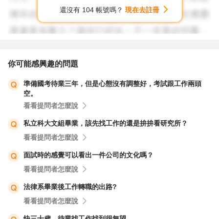
資遣員工時,應於員工離職之10日前,將被資遣員工之姓名、
還沒有 104 帳號嗎？
現在去註冊
性別、年齡、住址、電話、擔任工作、資遣事由及需否就業
輔導等事項,列冊通報當地主管機關及公立就業服務機構.但
其資遣係因天災、事變或其他不可抗力之情事所致者,應自
被資遣員工離職之日起3日內為之.」,若逾期通報恐遭裁處
你可能感興趣的問題
新臺幣3萬元以上15萬元以下罰鍰,
準備國考待業三年，但是心態沒有調整好，考試跟工作兩頭
這是很大的一個區塊喔,
空。
再來是無薪假,
看看提問者怎麼說
俗稱的「無薪假」其實是勞動法令當中所說的「減班休
私立科大文組畢業，該先找工作的還是拚拚看研究所？
息」,是企業因突發性的營運因素而暫時降低人事成本的彈
看看提問者怎麼說
性作法,雇主可和勞工協議後,透過暫時性減少工時、工資來
渡過難關,但是實際上實施時應「勞資雙方合意」,而且目前
面試時的感覺可以看出一件公司的文化嗎？
主管機關的要求是「三個月為限」.
看看提問者怎麼說
2008 年 12 月 12 日由勞委會發布無薪假最新解釋：這份聲
法律系畢業後工作轉職的出路?
明中有二個重點：
看看提問者怎麼說
一、縱使因景氣因素影響,雇主亦不得片面實施「無薪休
快三十歲，待業找工作找到很無望