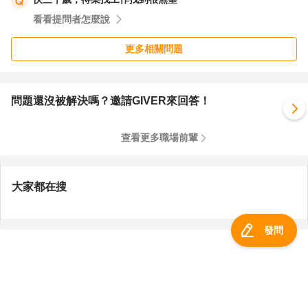
假」.若需減少工時並減少工資必須經由勞資協商,如勞資雙
看看提問者怎麼說
方達成無薪休假的協議,原約定按月計酬的全時勞工,每月給
付之工資仍不得低於基本工資（新台幣 17,280 元）.
更多相關問題
二、雇主每星期至少要給員工一天的有薪休假.意指雇主若
要求員工一週七天都不必來上班之情形下,按勞基法第三十
六條的規定,至少需給付一天的薪水.
問題還沒被解決嗎？邀請GIVER來回答！
無薪假不得影響勞工權益,
查看更多職場前輩
這也是很大一個區塊喔,
最後是自願離職,
雇主不可以隨意解僱勞工(雇主不可以隨意解除勞動契約),
大家都在搜
如上述 ,如果是勞工主動發動請求離職 ,那勞工就不能向雇主
要求資遣費(雇主也就沒有給的必要) ,另外依法 ,如果勞工自
發問
願離職 ,必須依照預告期的規定提前預告雇主 ,不是想走就可
以馬上走 ,想離就馬上離 ,也就是勞工至少應於一定期間內繼
續提供勞務,
所以不能輕易簽屬自願離職書 ,一旦勞工簽署 ,不僅會損失資
服務總覽