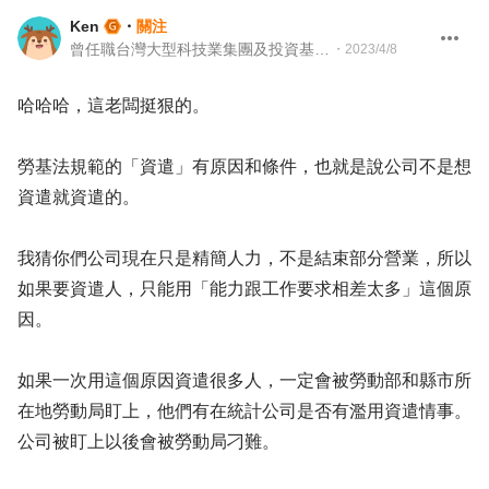
Ken
・
關注
曾任職台灣大型科技業集團及投資基金 投資專案經理
・
2023/4/8
哈哈哈，這老闆挺狠的。
勞基法規範的「資遣」有原因和條件，也就是說公司不是想
資遣就資遣的。
我猜你們公司現在只是精簡人力，不是結束部分營業，所以
如果要資遣人，只能用「能力跟工作要求相差太多」這個原
因。
如果一次用這個原因資遣很多人，一定會被勞動部和縣市所
在地勞動局盯上，他們有在統計公司是否有濫用資遣情事。
公司被盯上以後會被勞動局刁難。