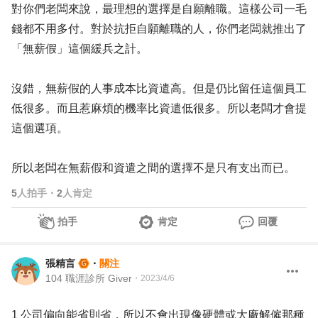
對你們老闆來說，最理想的選擇是自願離職。這樣公司一毛
錢都不用多付。對於抗拒自願離職的人，你們老闆就推出了
「無薪假」這個緩兵之計。
沒錯，無薪假的人事成本比資遣高。但是仍比留任這個員工
低很多。而且惹麻煩的機率比資遣低很多。所以老闆才會提
這個選項。
所以老闆在無薪假和資遣之間的選擇不是只有支出而已。
5
人拍手
・
2
人肯定
拍手
肯定
回覆
張精言
・
關注
104 職涯診所 Giver
・
2023/4/6
1 公司偏向能省則省，所以不會出現像硬體或大廠解僱那種