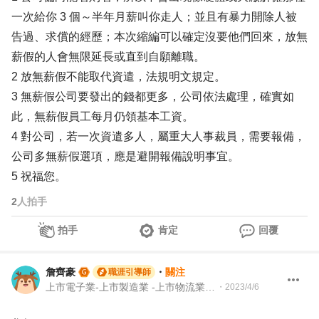
一次給你 3 個～半年月薪叫你走人；並且有暴力開除人被
告過、求償的經歷；本次縮編可以確定沒要他們回來，放無
薪假的人會無限延長或直到自願離職。
2 放無薪假不能取代資遣，法規明文規定。
3 無薪假公司要發出的錢都更多，公司依法處理，確實如
此，無薪假員工每月仍領基本工資。
4 對公司，若一次資遣多人，屬重大人事裁員，需要報備，
公司多無薪假選項，應是避開報備說明事宜。
5 祝福您。
2
人拍手
拍手
肯定
回覆
詹齊豪
・
關注
職涯引導師
上市電子業-上市製造業 -上市物流業 -上市餐飲服務業 104 Giver 職涯引導師 第003202410005號
・
2023/4/6