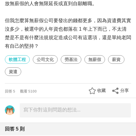
放無薪假的人會無限延長或直到自願離職。
但我怎麼算無薪假公司要發出的錢都更多，因為資遣費其實
沒多少，被選中的人年資也都落在 1 年上下而已，不太清
楚是不是有什麼法規規定造成公司有這選項，還是單純老闆
有自己的堅持？
軟體工程
公司文化
勞基法
無薪假
薪資
資遣
收藏
分享
回答
5
觀看
5100
回答
5
則