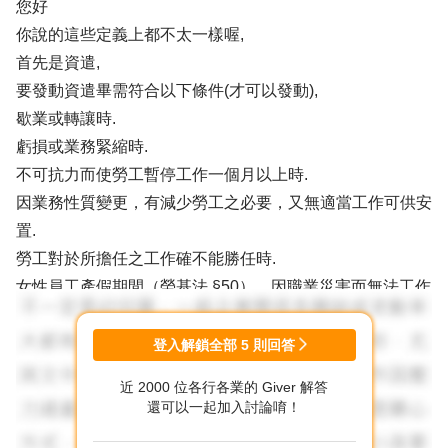
您好
你說的這些定義上都不太一樣喔,
首先是資遣,
要發動資遣畢需符合以下條件(才可以發動),
歇業或轉讓時.
虧損或業務緊縮時.
不可抗力而使勞工暫停工作一個月以上時.
因業務性質變更，有減少勞工之必要，又無適當工作可供安
置.
勞工對於所擔任之工作確不能勝任時.
女性員工產假期間（勞基法 §50）、因職業災害而無法工作
時（勞基法§59）,原則上不能資遣員工,除非雇主是因天
災、事變或其他不可抗力因素導致事業無法繼續,在陳報主
登入解鎖全部
5
則回答
管機關核定後,才例外允許雇主資遣員工.
近 2000 位各行各業的 Giver 解答
事業單位改組或轉讓時.
還可以一起加入討論唷！
且雇主資遣員工時,應依據就業服務法第33條規定：「雇主