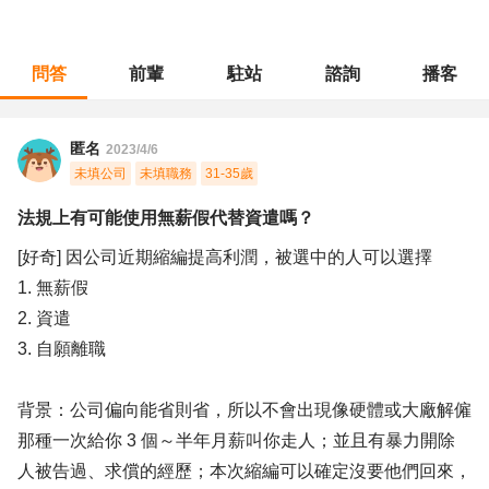
問答
前輩
駐站
諮詢
播客
職涯診所
/
軟體工程
/
法規上有可能使用無薪假代替資遣嗎？
匿名
2023/4/6
未填公司
未填職務
31-35歲
法規上有可能使用無薪假代替資遣嗎？
[好奇] 因公司近期縮編提高利潤，被選中的人可以選擇
1. 無薪假
2. 資遣
3. 自願離職
背景：公司偏向能省則省，所以不會出現像硬體或大廠解僱
那種一次給你 3 個～半年月薪叫你走人；並且有暴力開除
人被告過、求償的經歷；本次縮編可以確定沒要他們回來，