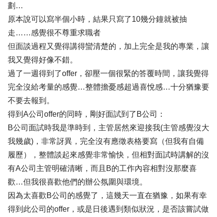
劃…
原本說可以寫半個小時，結果只寫了10幾分鐘就被抽
走……感覺很不尊重求職者
但面談過程又覺得講得蠻清楚的，加上完全是我的專業，讓
我又覺得好像不錯。
過了一週得到了offer，卻壓一個很緊的答覆時間，讓我覺得
完全沒給考量的感覺…整體擔憂感超過喜悅感…十分猶豫要
不要去報到。
得到A公司offer的同時，剛好面試到了B公司：
B公司面試時我是準時到，主管居然來迎接我(主管感覺沒大
我幾歲)，非常訝異，完全沒有應徵表格要寫（但我有自備
履歷），整體談起來感覺非常愉快，但相對面試時講解的沒
有A公司主管明確清晰，而且B的工作內容相對沒那麼喜
歡…但我很喜歡他們的辦公氛圍與環境。
因為太喜歡B公司的感覺了，這幾天一直在猶豫，如果有幸
得到此公司的offer，或是日後遇到類似狀況，是否該嘗試做