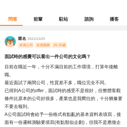
問答
前輩
駐站
諮詢
播客
職涯診所
/
業務銷售
/
面試時的感覺可以看出一件公司的文化嗎？
匿名
2021/12/25
未填公司
未填職務
26-30歲
面試時的感覺可以看出一件公司的文化嗎？
目前在職近一年，十分不滿目前的工作環境，打算年後離
職。
最近面試了兩間公司，性質差不多，職位完全不同。
已得到A公司的offer，面試時的感受不是很好，但整體客觀
條件比原本的公司好很多，產業也是我嚮往的，十分猶豫要
不要去報到。
A公司面試時會給予一份格式有點亂的基本資料表填寫，後
面有一份邏輯測驗要填寫(有點類似企劃)，但我不是應徵企