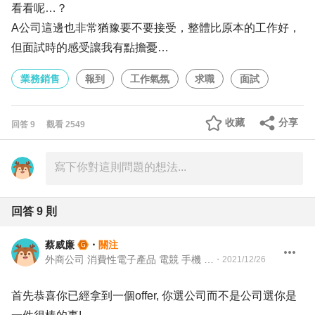
看看呢…？
A公司這邊也非常猶豫要不要接受，整體比原本的工作好，
但面試時的感受讓我有點擔憂…
業務銷售
報到
工作氣氛
求職
面試
收藏
分享
回答
9
觀看
2549
回答
9
則
蔡威廉
・
關注
外商公司 消費性電子產品 電競 手機 電腦 亞太區副總裁 業務 行銷
・
2021/12/26
首先恭喜你已經拿到一個offer, 你選公司而不是公司選你是