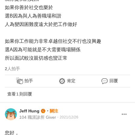
如果你善於社交也樂於
選B因為與人為善職場和諧
人為變因困難度遠大於把工作做好
如果你工作能力非常卓越但社交不行也沒興趣
選A因為可能就是不大需要職場關係
所以面試較沒親切感也蠻正常
2
人拍手
拍手
肯定
回覆
查看
1
則回覆
Jeff Hung
・
關注
104 職涯診所 Giver
・
2021/12/26
您好，