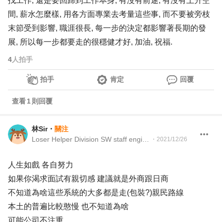
找工作, 還是要回歸到工作本身, 有沒有前途, 有沒有上升空
間, 薪水怎麼樣, 用各方面專業去考量這些事, 而不要被旁枝
末節受到影響, 職涯很長, 每一步的決定都影響著長期的發
展, 所以每一步都要走的很穩健才好, 加油, 祝福.
4
人拍手
拍手
肯定
回覆
查看
1
則回覆
林Sir
・
關注
Loser Helper Division SW staff engineer
・
2021/12/26
人生如戲 各自努力
如果你渴求面試有親切感 建議就是外商跟日商
不知道為啥這些系統的大多都是走(包裝?)親民路線
本土的普遍比較憨慢 也不知道為啥
可能公司不注重