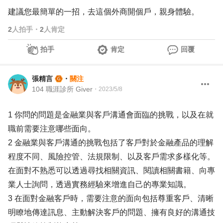
建議您最簡單的一招，去這個外商開個戶，親身體驗。
2
人拍手
・
2
人肯定
拍手
肯定
回覆
張精言
・
關注
104 職涯診所 Giver
・
2023/5/8
1 你問的問題是金融業與客戶溝通會面臨的挑戰，以及在就
職前需要注意哪些面向。
2 金融業與客戶溝通的挑戰包括了客戶對於金融產品的理解
程度不同、風險控管、法規限制、以及客戶需求多樣化等。
在面對不熟悉可以透過尋找相關資訊、閱讀相關書籍、向專
業人士詢問，透過實務經驗來增進自己的專業知識。
3 在面對金融客戶時，需要注意的面向包括尊重客戶、清晰
明瞭地傳達訊息、主動解決客戶的問題、擁有良好的溝通技