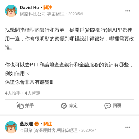
David Hu
・
關注
網路科技公司 專案經理
・
2023/5/9
找幾間指標型的銀行和證券，從開戶(網路銀行)到APP都使
用一遍，你會很明顯的察覺到哪裡設計得很好，哪裡需要改
進。
你也可以去PTT和論壇查查銀行和金融服務的負評有哪些，
例如信用卡
保證你會非常有感覺!!!
4
人拍手
・
4
人肯定
拍手
肯定
回覆
藍欣理
・
關注
金融業 資深理財客戶關係經理
・
2023/5/7