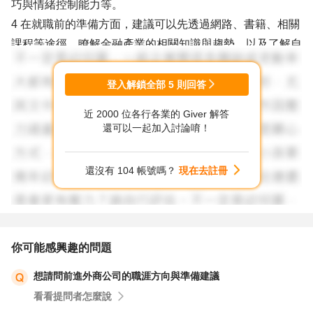
巧與情緒控制能力等。
4 在就職前的準備方面，建議可以先透過網路、書籍、相關
課程等途徑，瞭解金融產業的相關知識與趨勢，以及了解自
己所負責的產品或服務。同時也要準備好相關的文件或資
料，以利與客戶進行溝通與交流。
登入解鎖全部
5
則回答
5 就職上軌道前，您可以多做些相關行業的閱讀和研究，積
近 2000 位各行各業的 Giver 解答
累更多的知識和資訊，也可以參加一些相關的研討會、培訓
還可以一起加入討論唷！
課程或工作坊，這樣可以更好地了解行業的趨勢和動態。
6 最後，您需要注意溝通的方式和技巧，要注意掌握與客戶
還沒有 104 帳號嗎？
現在去註冊
的溝通節奏和語調，並且時刻保持耐心和專業，即便在面對
挑戰和問題時也要保持冷靜和應對能力。
7 祝福你，希望您能夠在新的職場中取得成功。
你可能感興趣的問題
想請問前進外商公司的職涯方向與準備建議
看看提問者怎麼說