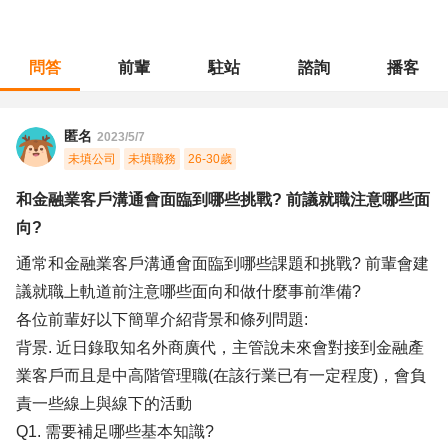
問答
前輩
駐站
諮詢
播客
職涯診所
/
行銷廣告
/
和金融業客戶溝通會面臨到哪些挑戰? 前議就職注意哪些面向?
匿名
2023/5/7
未填公司
未填職務
26-30歲
和金融業客戶溝通會面臨到哪些挑戰? 前議就職注意哪些面
向?
通常和金融業客戶溝通會面臨到哪些課題和挑戰? 前輩會建
議就職上軌道前注意哪些面向和做什麼事前準備?
各位前輩好以下簡單介紹背景和條列問題:
背景. 近日錄取知名外商廣代，主管說未來會對接到金融產
業客戶而且是中高階管理職(在該行業已有一定程度)，會負
責一些線上與線下的活動
Q1. 需要補足哪些基本知識?