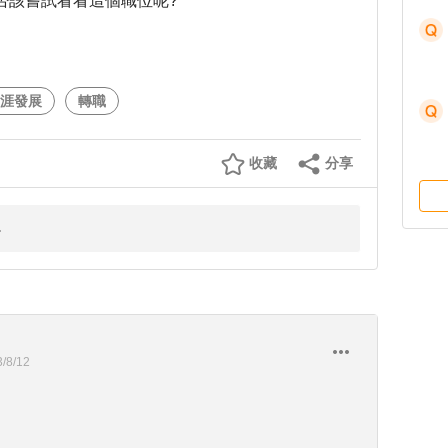
否該嘗試看看這個職位呢?
涯發展
轉職
收藏
分享
/8/12