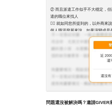
② 而且派遣工作似乎不大穩定，
遣的職位來找人
✍🏻 就如同您所提到的，以外商
個人職涯發展來說，如果演變成是
是您所能接受的，就會是考量的重
③ 近期有個知名的外商(防毒軟體大
近 20
offer，薪水也有機會比現在高，
還
✍🏻 而上述的內容，主要是要提
情況下，且又是一年一約的時間限
還沒有 
又是以績效為最重要的續約考量，
延長或轉正，這部分也是其他人所
✍🏻 但只要我們清楚風險，也建
問題還沒被解決嗎？邀請GIVER
因應計畫，那就可以拚一次看看，