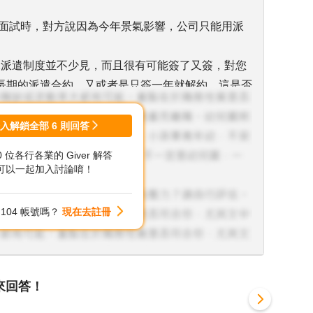
但面試時，對方說因為今年景氣影響，公司只能用派
來說派遣制度並不少見，而且很有可能簽了又簽，對您
長期的派遣合約，又或者是只簽一年就解約，這是否
點。
登入解鎖全部
6
則回答
廠)，有個派遣職位的機會(1年1約)，可能可以拿到
00 位各行各業的 Giver 解答
工作內容還可以接受
可以一起加入討論唷！
醒您需要透過各方面的角度去思考，在工作內容受限的
制，很容易去影響到績效的表現，但對於外商來說，
104 帳號嗎？
現在去註冊
所以如何針對工作內容，快速呈現出好的績效來爭取
很難給予協助的。
立起正確的心態，覺得可以承受風險，並且建立相關的
來回答！
因為機會往往稍縱即逝，未來的成功與否並不是透過