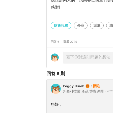
應該是夠大的，想問各位前輩們是
感謝!
財會稅務
外商
派遣
職
回答
6
觀看
2789
回答
6
則
Peggy Hsieh
・
關注
外商科技業 產品/專案經理
・
2023
您好，