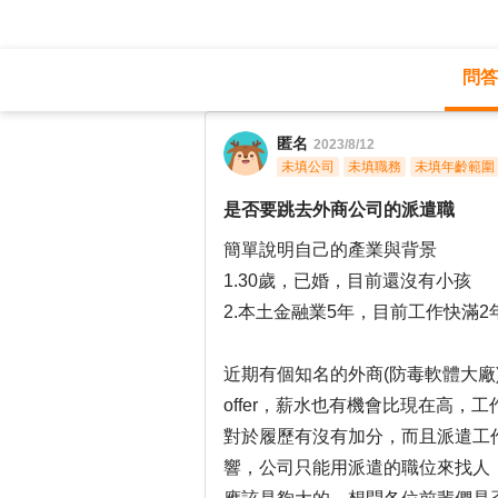
問答
職涯診所
/
財會稅務
/
匿名
2023/8/12
未填公司
未填職務
未填年齡範圍
是否要跳去外商公司的派遣職
簡單說明自己的產業與背景
1.30歲，已婚，目前還沒有小孩
2.本土金融業5年，目前工作快滿
近期有個知名的外商(防毒軟體大廠
offer，薪水也有機會比現在高
對於履歷有沒有加分，而且派遣工
響，公司只能用派遣的職位來找人