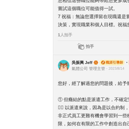
您相信這份職位能夠帶給您更多成
嘗試這個職位可能值得一試。
7 祝福：無論您選擇留在現職還
決策，實現職業和個人目標。祝福
1
人拍手
拍手
吳振興 Jeff
・
職涯引導師
氣體公司 管理主管
・
2023/8/14
您好，經了解過您的問題後，給予
① 但癥結的點是派遣工作，不確
✍🏻 以派遣來說，因為是以合約
非正式員工更難有機會學習到一些
限，如何在有限的工作中創造出自