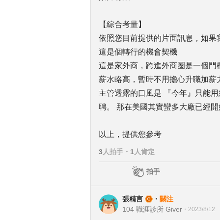
【綜合考量】
依照您目前提供的片面訊息，如果我是
這是個轉行的機會契機
這是家外商，跨進外商圈是一個門
薪水略高，暫時不用擔心升職加薪
主管透露的口風是 『今年』只能
聘。 那在美國其實蠻多大廠已經
以上，提供您參考
3
人拍手
・
1
人肯定
拍手
張精言
・
關注
104 職涯診所 Giver
・
2023/8/12