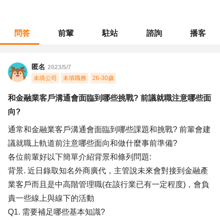
問答
前輩
駐站
諮詢
播客
職涯診所
/
行銷廣告
/
和金融業客戶溝通會面臨到哪些挑戰? 前議就職注意哪些面向?
匿名
2023/5/7
未填公司
未填職務
26-30歲
和金融業客戶溝通會面臨到哪些挑戰? 前議就職注意哪些面
向?
通常和金融業客戶溝通會面臨到哪些課題和挑戰? 前輩會建
議就職上軌道前注意哪些面向和做什麼事前準備?
各位前輩好以下簡單介紹背景和條列問題:
背景. 近日錄取知名外商廣代，主管說未來會對接到金融產
業客戶而且是中高階管理職(在該行業已有一定程度)，會負
責一些線上與線下的活動
Q1. 需要補足哪些基本知識?