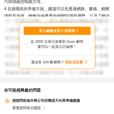
巧與情緒控制能力等。
4 在就職前的準備方面，建議可以先透過網路、書籍、相關
課程等途徑，瞭解金融產業的相關知識與趨勢，以及了解自
己所負責的產品或服務。同時也要準備好相關的文件或資
料，以利與客戶進行溝通與交流。
登入解鎖全部
5
則回答
5 就職上軌道前，您可以多做些相關行業的閱讀和研究，積
近 2000 位各行各業的 Giver 解答
累更多的知識和資訊，也可以參加一些相關的研討會、培訓
還可以一起加入討論唷！
課程或工作坊，這樣可以更好地了解行業的趨勢和動態。
6 最後，您需要注意溝通的方式和技巧，要注意掌握與客戶
還沒有 104 帳號嗎？
現在去註冊
的溝通節奏和語調，並且時刻保持耐心和專業，即便在面對
挑戰和問題時也要保持冷靜和應對能力。
7 祝福你，希望您能夠在新的職場中取得成功。
你可能感興趣的問題
想請問前進外商公司的職涯方向與準備建議
看看提問者怎麼說