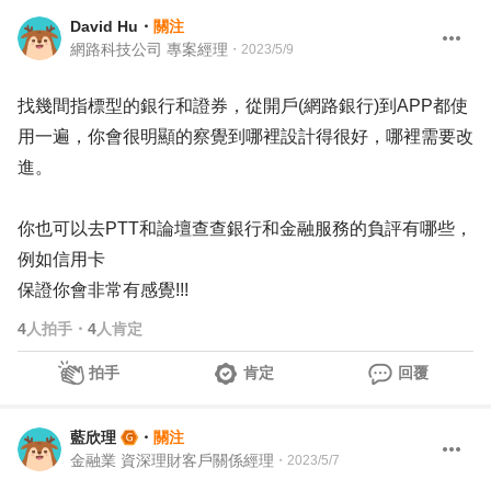
David Hu
・
關注
網路科技公司 專案經理
・
2023/5/9
找幾間指標型的銀行和證券，從開戶(網路銀行)到APP都使
用一遍，你會很明顯的察覺到哪裡設計得很好，哪裡需要改
進。
你也可以去PTT和論壇查查銀行和金融服務的負評有哪些，
例如信用卡
保證你會非常有感覺!!!
4
人拍手
・
4
人肯定
拍手
肯定
回覆
藍欣理
・
關注
金融業 資深理財客戶關係經理
・
2023/5/7