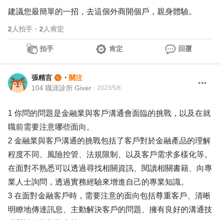
建議您最簡單的一招，去這個外商開個戶，親身體驗。
2
人拍手
・
2
人肯定
拍手
肯定
回覆
張精言
・
關注
104 職涯診所 Giver
・
2023/5/8
1 你問的問題是金融業與客戶溝通會面臨的挑戰，以及在就
職前需要注意哪些面向。
2 金融業與客戶溝通的挑戰包括了客戶對於金融產品的理解
程度不同、風險控管、法規限制、以及客戶需求多樣化等。
在面對不熟悉可以透過尋找相關資訊、閱讀相關書籍、向專
業人士詢問，透過實務經驗來增進自己的專業知識。
3 在面對金融客戶時，需要注意的面向包括尊重客戶、清晰
明瞭地傳達訊息、主動解決客戶的問題、擁有良好的溝通技