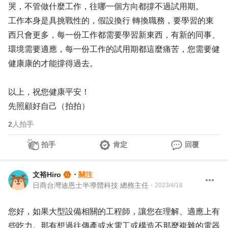
哭，不管做什麼工作，往哪一個方向都撐不過試用期。
工作本身是具挑戰性的，假設換行 轉換職務，要學習的東
西只會更多，每一份工作都需要學習新東西，有新的同事、
環境需要適應，每一份工作的試用期都這麼痛苦，您需要健
健康康的才能撐得過去。
以上，祝您健康平安！
先照顧好自己（拍拍）
2
人拍手
拍手
肯定
回覆
文裕Hiro
・
關注
日商台灣迪恩士半導體科技 總務主任
・
2023/4/18
您好，如果大型設備相關的工程師，讓您在理解、適應上有
些吃力。那有想過往傳產或水電工或構造不那麼複雜的電器