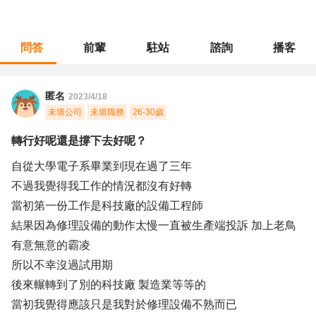
問答
前輩
駐站
諮詢
播客
職涯診所
/
操作技術
/
轉行好呢還是撐下去好呢？
匿名
2023/4/18
未填公司
未填職務
26-30歲
轉行好呢還是撐下去好呢？
自從大學電子系畢業到現在過了三年
不過我覺得我工作的情況都沒有好轉
當初第一份工作是科技廠的設備工程師
結果因為修理設備的動作太慢一直被生產端投訴 加上老鳥
有意無意的霸凌
所以不幸沒過試用期
後來輾轉到了別的科技廠 製造業等等的
當初我覺得應該只是我對於修理設備不熟而已