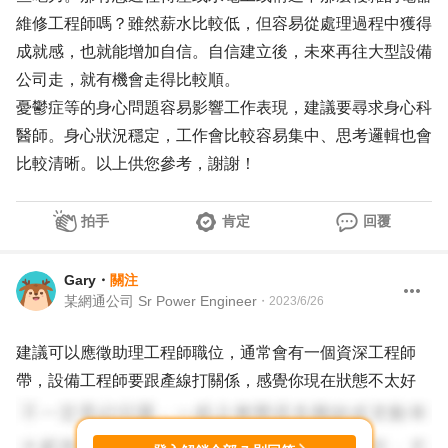
維修工程師嗎？雖然薪水比較低，但容易從處理過程中獲得
成就感，也就能增加自信。自信建立後，未來再往大型設備
公司走，就有機會走得比較順。
憂鬱症等的身心問題容易影響工作表現，建議要尋求身心科
醫師。身心狀況穩定，工作會比較容易集中、思考邏輯也會
比較清晰。以上供您參考，謝謝！
拍手
肯定
回覆
Gary
・
關注
某網通公司 Sr Power Engineer
・
2023/6/26
建議可以應徵助理工程師職位，通常會有一個資深工程師
帶，設備工程師要跟產線打關係，感覺你現在狀態不太好