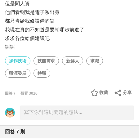
但是問人資
他們看到我是電子系出身
都只肯給我修設備的缺
我現在真的不知道是要朝哪步前進了
求求各位給個建議吧
謝謝
操作技術
技能需求
新鮮人
求職
職涯發展
轉職
收藏
分享
回答
7
觀看
3026
回答
7
則