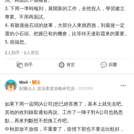
消。再面試下個機會。
3. 下周一準時報到，展開新的工作，全然投入，學習建立
專業。不用再面試。
4. 有聽過撿石頭的故事，大部分人東挑西挑，到最後一定
選的小石頭。把握已有的機會，比等待天邊彩霞來的重要。
5. 祝福您。
2
人拍手
・
1
人肯定
拍手
肯定
回覆
Well
・
關注
財團法人 資深產業策略研究員
・
2021/9/9
如果下周一這間(A公司)您已經答應了，基本上就先去吧。
其他的收到錄取通知再說。工作了一陣子對A公司也熟悉
點，再來判斷想不想換工作吧。
中秋節放不放假，不重要了，疫情下那也不要去比較好 。