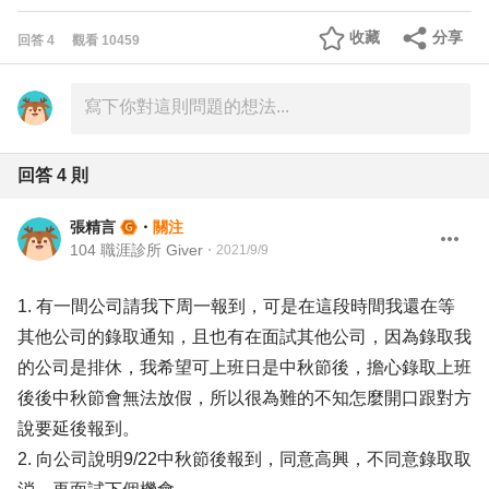
收藏
分享
回答
4
觀看
10459
回答
4
則
張精言
・
關注
104 職涯診所 Giver
・
2021/9/9
1. 有一間公司請我下周一報到，可是在這段時間我還在等
其他公司的錄取通知，且也有在面試其他公司，因為錄取我
的公司是排休，我希望可上班日是中秋節後，擔心錄取上班
後後中秋節會無法放假，所以很為難的不知怎麼開口跟對方
說要延後報到。
2. 向公司說明9/22中秋節後報到，同意高興，不同意錄取取