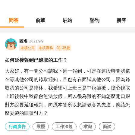
問答
前輩
駐站
諮詢
播客
職涯診所
/
行銷廣告
/
如何延後報到已錄取的工作？
匿名
2021/9/9
未填公司
未填職務
31-35歲
如何延後報到已錄取的工作？
大家好，有一間公司請我下周一報到，可是在這段時間我還
在等其他公司的錄取通知，且也有在面試其他公司，因為錄
取我的公司是排休，我希望可上班日是中秋節後，擔心錄取
上班後後中秋節會無法放假，所以很為難的不知怎麼開口跟
對方說要延後報到，向原本答所以想請教各為先進，應該怎
麼委婉的回覆對方？
行銷廣告
履歷
工作法規
求職
面試