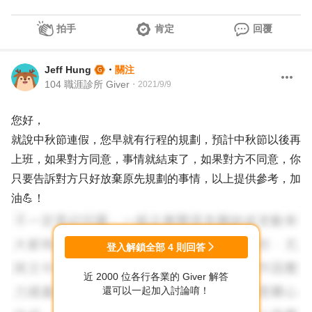
拍手
肯定
回覆
Jeff Hung
・
關注
104 職涯診所 Giver
・
2021/9/9
您好，
就說中秋節連假，您早就有行程的規劃，預計中秋節以後再
上班，如果對方同意，事情就結束了，如果對方不同意，你
只要告訴對方只好放棄原先規劃的事情，以上提供參考，加
油💪！
登入解鎖全部
4
則回答
近 2000 位各行各業的 Giver 解答
還可以一起加入討論唷！