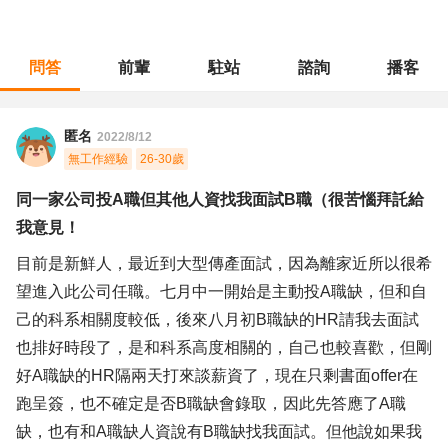
問答
前輩
駐站
諮詢
播客
職涯診所
/
不分職務
/
同一家公司投A職但其他人資找我面試B職（很苦惱拜託給我意見！
匿名
2022/8/12
無工作經驗
26-30歲
同一家公司投A職但其他人資找我面試B職（很苦惱拜託給
我意見！
目前是新鮮人，最近到大型傳產面試，因為離家近所以很希
望進入此公司任職。七月中一開始是主動投A職缺，但和自
己的科系相關度較低，後來八月初B職缺的HR請我去面試
也排好時段了，是和科系高度相關的，自己也較喜歡，但剛
好A職缺的HR隔兩天打來談薪資了，現在只剩書面offer在
跑呈簽，也不確定是否B職缺會錄取，因此先答應了A職
缺，也有和A職缺人資說有B職缺找我面試。但他說如果我