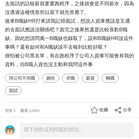
去面試的話核薪就要重跑程序，之後就會是不同薪水，因為
沒遇過這種情形所以當下就先答應了。
後來B職缺HR打來請我記得面試，想說人資庫應該是互通
的去面試應該沒關係吧？面完之後果然還是比較喜歡B職
缺。因此想請問萬一B職缺也錄取了，該和B職缺HR說這件
事嗎？還有如何和A職缺說不去報到比較好呢？
很怕被公司黑名單，有在跑程序了公司人資庫可能會有我的
資料，但B職人資也沒主動和我問這件事
同公司不同職
婉拒
求職
薪資
轉職
面試
收藏
分享
回答
3
觀看
12800