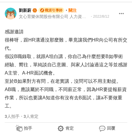
劉新蔚
・
關注
職涯引導師
文心育樂休閒股份有限公司 人力資源副理｜104Giver職涯引導師 第003202410023號
・
2022/8/12
感謝邀請
很棒呀，跟HR溝通沒那麼難，畢竟讓我們HR向公司有所交
代。
假設B職錄取，就跟A坦白講，你自己為什麼想要B如學術
經驗、嚮往，單純談自己意圖、與家人討論過這之等並感謝
A主管、A-HR面試機會。
至於B如果對方有問，在老實講，沒問可以不用主動提。
AB職，應該屬於不同職，不同薪正常，因為HR要提報薪資
作業，所以也要讓A知道你有沒有去B面試，讓a不要做重
工。
3
人拍手
・
3
人肯定
拍手
肯定
回覆