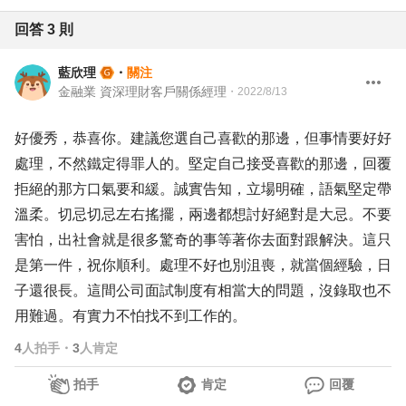
回答
3
則
藍欣理
・
關注
金融業 資深理財客戶關係經理
・
2022/8/13
好優秀，恭喜你。建議您選自己喜歡的那邊，但事情要好好
處理，不然鐵定得罪人的。堅定自己接受喜歡的那邊，回覆
拒絕的那方口氣要和緩。誠實告知，立場明確，語氣堅定帶
溫柔。切忌切忌左右搖擺，兩邊都想討好絕對是大忌。不要
害怕，出社會就是很多驚奇的事等著你去面對跟解決。這只
是第一件，祝你順利。處理不好也別沮喪，就當個經驗，日
子還很長。這間公司面試制度有相當大的問題，沒錄取也不
用難過。有實力不怕找不到工作的。
4
人拍手
・
3
人肯定
拍手
肯定
回覆