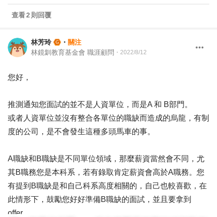
查看
2
則回覆
林芳玲
・
關注
林鏡釧教育基金會 職涯顧問
・
2022/8/12
您好，
推測通知您面試的並不是人資單位，而是A 和 B部門。
或者人資單位並沒有整合各單位的職缺而造成的烏龍，有制
度的公司，是不會發生這種多頭馬車的事。
A職缺和B職缺是不同單位領域，那麼薪資當然會不同，尤
其B職務您是本科系，若有錄取肯定薪資會高於A職務。您
有提到B職缺是和自己科系高度相關的，自己也較喜歡，在
此情形下，鼓勵您好好準備B職缺的面試，並且要拿到
offer。