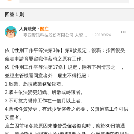
回答
1
則
人資法寶
・
關注
一零四資訊科技股份有限公司 人資法務
・
2019/9/24
依【性別工作平等法第3條】第9款規定，復職：指回復受
僱者申請育嬰留職停薪時之原有工作。
依【性別工作平等法第17條】規定，除有下列情形之一，
並經主管機關同意者外，雇主不得拒絕：
1.歇業、虧損或業務緊縮者。
2.雇主依法變更組織、解散或轉讓者。
3.不可抗力暫停工作在一個月以上者。
4.業務性質變更，有減少受僱者之必要，又無適當工作可供
安置者。
雇主因前項各款原因未能使受僱者復職時，應於30日前通