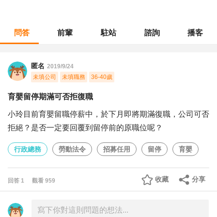
問答
前輩
駐站
諮詢
播客
職涯診所
/
行政總務
/
育嬰留停期滿可否拒復職
匿名
2019/9/24
未填公司
未填職務
36-40歲
育嬰留停期滿可否拒復職
小玲目前育嬰留職停薪中，於下月即將期滿復職，公司可否
拒絕？是否一定要回覆到留停前的原職位呢？
行政總務
勞動法令
招募任用
留停
育嬰
收藏
分享
回答
1
觀看
959