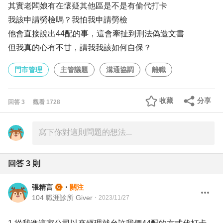
其實老闆娘有在懷疑其他區是不是有偷代打卡
我該申請勞檢嗎？我怕我申請勞檢
他會直接說出44配的事，這會牽扯到刑法偽造文書
但我真的心有不甘，請我我該如何自保？
門市管理
主管議題
溝通協調
離職
收藏
分享
回答
3
觀看
1728
回答
3
則
張精言
・
關注
104 職涯診所 Giver
・
2023/11/27