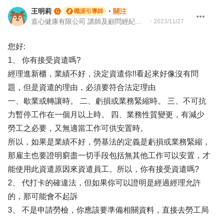
王明莉
・
關注
職涯引導師
直心健康有限公司 講師及顧問經紀人、園藝治療師、就業服務專業人員、104Giver職涯引導師
・
2023/11/27
您好:
1、 你有接受資遣嗎?
經理進新櫃，業績不好，決定資遣你!!看起來好像沒有問
題，但是資遣的理由，必須要符合法定理由
一、歇業或轉讓時。 二、虧損或業務緊縮時。 三、不可抗
力暫停工作在一個月以上時。 四、業務性質變更，有減少
勞工之必要，又無適當工作可供安置時。
所以，如果是業績不好，勞基法的定義是虧損或業務緊縮，
那雇主也要證明窮盡一切手段包括無其他工作可以安置，才
能使用此資遣原因來資遣員工。所以，你有接受資遣嗎?
2、 代打卡的確違法，但如果你可以證明是經過經理允許
的，那可能會不起訴
3、 不是申請勞檢，你應該要準備相關資料，直接去勞工局