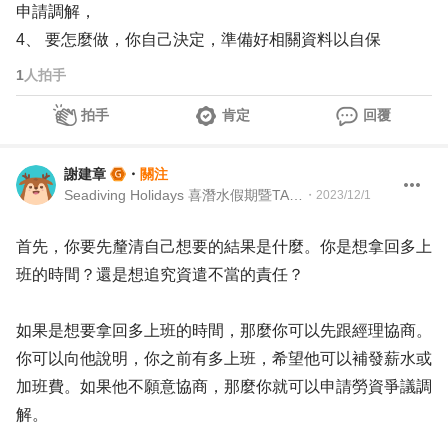
申請調解，
4、 要怎麼做，你自己決定，準備好相關資料以自保
1
人拍手
拍手
肯定
回覆
謝建章
・
關注
Seadiving Holidays 喜潛水假期暨TAAA 台灣留澳校友會 Martech Director 行銷科技長暨TAAA 理事
・
2023/12/1
首先，你要先釐清自己想要的結果是什麼。你是想拿回多上
班的時間？還是想追究資遣不當的責任？
如果是想要拿回多上班的時間，那麼你可以先跟經理協商。
你可以向他說明，你之前有多上班，希望他可以補發薪水或
加班費。如果他不願意協商，那麼你就可以申請勞資爭議調
解。