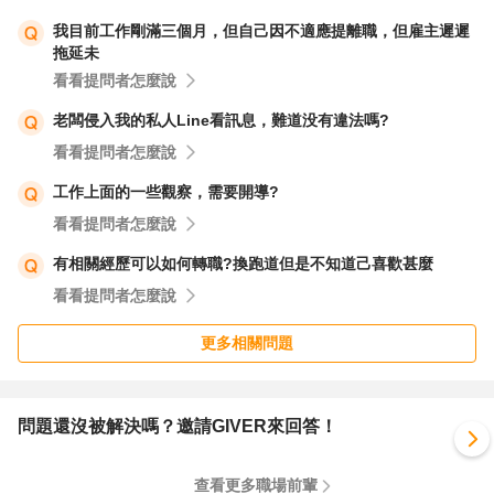
我目前工作剛滿三個月，但自己因不適應提離職，但雇主遲遲
拖延未
至於你擔心如果申請勞檢，經理會說出44配的事，那麼你
看看提問者怎麼說
可以先跟經理溝通。你可以向他說明，你知道44配是違法
的，但是你當時是被迫的，並且你已經沒有再犯。如果你能
老闆侵入我的私人Line看訊息，難道没有違法嗎?
說服經理，那麼他就有可能不會在勞檢時說出44配的事。
看看提問者怎麼說
工作上面的一些觀察，需要開導?
如果經理還是不願意配合，那麼你就只能自己承擔這個風
看看提問者怎麼說
險。不過，你也可以在申請勞檢時，先向勞動局說明44配
有相關經歷可以如何轉職?換跑道但是不知道己喜歡甚麼
的情況。這樣一來，勞動局就會知道44配的存在，並且會
看看提問者怎麼說
在調查時特別注意。
更多相關問題
以下是一些自保的建議：
保留所有相關證據，例如：加班時間的記錄、與經理協商的
問題還沒被解決嗎？邀請GIVER來回答！
證據、班表、電腦系統斷線的記錄等。
查看更多職場前輩
向律師諮詢，了解自己的權利和義務。