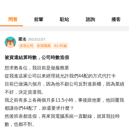
問答
前輩
駐站
諮詢
播客
職涯診所
/
門市管理
/
被資遣結算時數，公司時數造假
匿名
2023/11/27
未填公司
未填職務
41-45歲
被資遣結算時數，公司時數造假
想求教各位，我目前是做服務業
從我進這家公司以來經理就允許我們44配的方式代打卡
目前已做滿六個月，因為他不顧公司反對進新櫃，因為業績
不好，決定資遣我。
我之前有多上各兩個月多11.5小時，事後跟他要，他回覆我
都讓你們44配了，妳還要求什麼？
然後班表都造假，再來我電腦系統一直斷線，就算我拉時
數，也都不對。