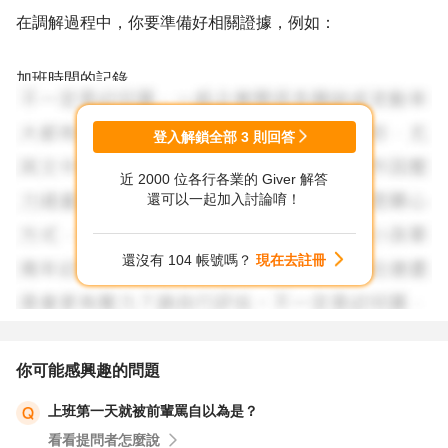
在調解過程中，你要準備好相關證據，例如：
加班時間的記錄
與經理協商的證據，例如：錄音、錄影、LINE對話等
如果你能提出充分的證據，那麼調解委員就有可能會判決你
登入解鎖全部
3
則回答
勝訴，並要求公司補發薪水或加班費。
近 2000 位各行各業的 Giver 解答
還可以一起加入討論唷！
如果是想要追究資遣不當的責任，那麼你就要準備好更充分
的證據。例如：
還沒有 104 帳號嗎？
現在去註冊
公司資遣的理由
資遣的程序是否合法
資遣後的影響
你可能感興趣的問題
如果你能提出充分的證據，那麼你就可以向法院提出訴訟。
上班第一天就被前輩罵自以為是？
如果法院判決你勝訴，那麼公司就有可能要賠償你一定的金
看看提問者怎麼說
額。