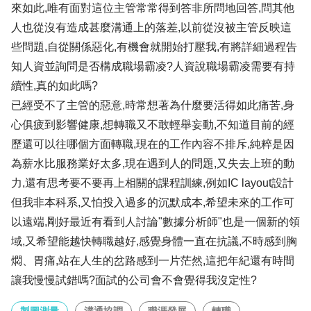
來如此,唯有面對這位主管常常得到答非所問地回答,問其他
人也從沒有造成甚麼溝通上的落差,以前從沒被主管反映這
些問題,自從關係惡化,有機會就開始打壓我,有將詳細過程告
知人資並詢問是否構成職場霸凌?人資說職場霸凌需要有持
續性,真的如此嗎?
已經受不了主管的惡意,時常想著為什麼要活得如此痛苦,身
心俱疲到影響健康,想轉職又不敢輕舉妄動,不知道目前的經
歷還可以往哪個方面轉職,現在的工作內容不排斥,純粹是因
為薪水比服務業好太多,現在遇到人的問題,又失去上班的動
力,還有思考要不要再上相關的課程訓練,例如IC layout設計
但我非本科系,又怕投入過多的沉默成本,希望未來的工作可
以遠端,剛好最近有看到人討論"數據分析師"也是一個新的領
域,又希望能越快轉職越好,感覺身體一直在抗議,不時感到胸
燜、胃痛,站在人生的岔路感到一片茫然,這把年紀還有時間
讓我慢慢試錯嗎?面試的公司會不會覺得我沒定性?