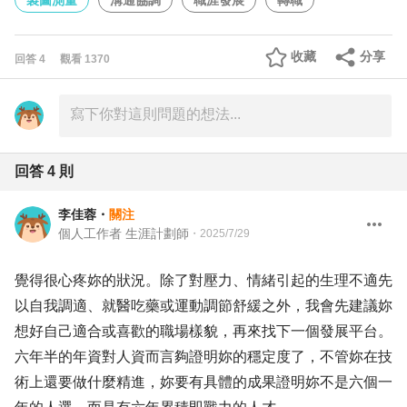
製圖測量
溝通協調
職涯發展
轉職
收藏
分享
回答
4
觀看
1370
回答
4
則
李佳蓉
・
關注
個人工作者 生涯計劃師
・
2025/7/29
覺得很心疼妳的狀況。除了對壓力、情緒引起的生理不適先
以自我調適、就醫吃藥或運動調節舒緩之外，我會先建議妳
想好自己適合或喜歡的職場樣貌，再來找下一個發展平台。
六年半的年資對人資而言夠證明妳的穩定度了，不管妳在技
術上還要做什麼精進，妳要有具體的成果證明妳不是六個一