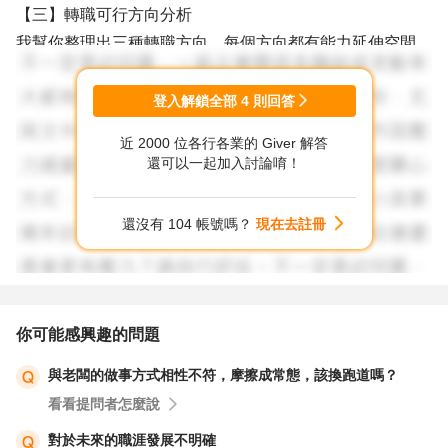
【三】轉職可行方向分析
我幫你整理出三種轉職方向，每個方向都有能力延伸空間，
不需要完全歸零：
1. IC Layout 工程師
登入解鎖全部
4
則回答
✅ 優勢：已有繪圖與排版背景、熟悉設計流程，轉進這個
近 2000 位各行各業的 Giver 解答
領域有基礎優勢。
還可以一起加入討論唷！
風險：非本科出身，需要時間補學硬體電路知識；工作仍偏
向辦公室技術職。
還沒有 104 帳號嗎？
現在去註冊
建議：若你對實體設計/繪圖仍有興趣，這是「轉職不跳太
遠」的安全選項。建議找線上課程 + 作品集訓練後再投。
2. 數據分析師 / 數據工程師
✅ 優勢：你已習慣Linux環境，具備邏輯思維與工具操作背
你可能感興趣的問題
景。數據分析重視解讀與邏輯，而非本科系出身。
與老闆的做事方式相性不符，摩擦成常態，該換跑道嗎？
風險：需學習 Python、SQL、Tableau/Power BI 等工具。
看看提問者怎麼說
建議：是轉向辦公室遠端工作的潛力選項之一，市場需求穩
定，可考慮「短中期轉型」。
對於未來的職涯發展不明確