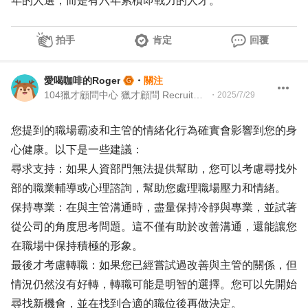
年的人選，而是有六年累積即戰力的人才。
拍手
肯定
回覆
愛喝咖啡的Roger
・
關注
104獵才顧問中心 獵才顧問 Recruitment Consultant
・
2025/7/29
您提到的職場霸凌和主管的情緒化行為確實會影響到您的身
心健康。以下是一些建議：
尋求支持：如果人資部門無法提供幫助，您可以考慮尋找外
部的職業輔導或心理諮詢，幫助您處理職場壓力和情緒。
保持專業：在與主管溝通時，盡量保持冷靜與專業，並試著
從公司的角度思考問題。這不僅有助於改善溝通，還能讓您
在職場中保持積極的形象。
最後才考慮轉職：如果您已經嘗試過改善與主管的關係，但
情況仍然沒有好轉，轉職可能是明智的選擇。您可以先開始
尋找新機會，並在找到合適的職位後再做決定。