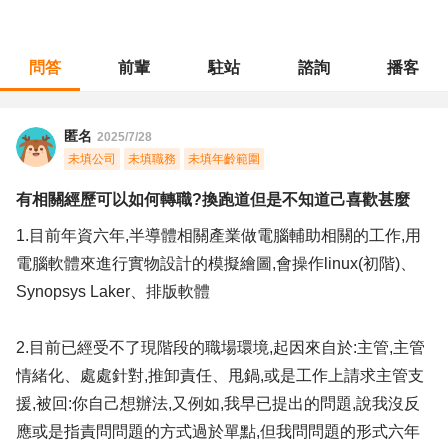
問答
前輩
駐站
諮詢
播客
職涯診所
/
製圖測量
/
有相關經歷可以如何轉職?換跑道但是不知道己喜歡甚麼
匿名
2025/7/28
未填公司
未填職務
未填年齡範圍
有相關經歷可以如何轉職?換跑道但是不知道己喜歡甚麼
1.目前年資六年,半導體相關產業做電腦輔助相關的工作,用
電腦軟體來進行實物設計的模擬繪圖,會操作linux(初階)、
Synopsys Laker、排版軟體
2.目前已經受不了現階段的職場環境,起因來自於:主管,主管
情緒化、處處針對,推卸責任、甩鍋,或是工作上請求主管支
援,被回:你自己想辦法,又例如,我早已提出的問題,說我沒反
應或是指責問問題的方式過於單點,但我問問題的形式六年