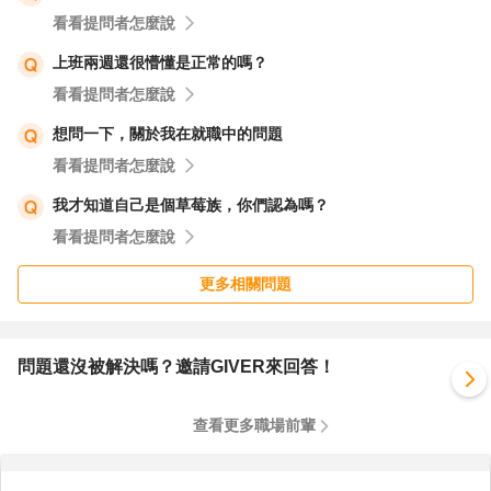
3. 技術支援工程師 / 客戶應用工程師（FAE）
看看提問者怎麼說
✅ 優勢：具備技術背景，又可跳脫辦公桌環境，轉往與人
上班兩週還很懵懂是正常的嗎？
接觸為主的技術型窗口職。
看看提問者怎麼說
風險：有時仍會遇到情緒化主管，且有出差壓力。
想問一下，關於我在就職中的問題
建議：若你喜歡講解、教學式溝通，可列入考慮，特別是想
看看提問者怎麼說
遠離職場內耗。
【四】年紀與面試疑慮
我才知道自己是個草莓族，你們認為嗎？
面試不是怕你轉行，而是怕你無法說清楚為什麼轉。
看看提問者怎麼說
重點是包裝得宜：例如「在原本的角色裡我熱愛技術操作，
更多相關問題
但希望發揮更大的影響力／找到健康的工作環境／結合我學
習新工具的興趣轉入⋯⋯」。
你才工作六年，職涯轉向是非常常見的事。
問題還沒被解決嗎？邀請GIVER來回答！
【五】職場霸凌是否成立？
人資說「要持續才算」不全對，《職場霸凌防制法》定義如
查看更多職場前輩
下：
持續或一次性明顯惡意的言語或行為，使勞工身心受損，影