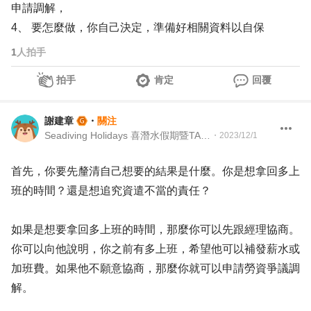
申請調解，
4、 要怎麼做，你自己決定，準備好相關資料以自保
1
人拍手
拍手
肯定
回覆
謝建章
・
關注
Seadiving Holidays 喜潛水假期暨TAAA 台灣留澳校友會 Martech Director 行銷科技長暨TAAA 理事
・
2023/12/1
首先，你要先釐清自己想要的結果是什麼。你是想拿回多上
班的時間？還是想追究資遣不當的責任？
如果是想要拿回多上班的時間，那麼你可以先跟經理協商。
你可以向他說明，你之前有多上班，希望他可以補發薪水或
加班費。如果他不願意協商，那麼你就可以申請勞資爭議調
解。