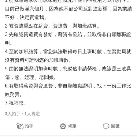
1 從我進這家公司以來經理就允許我們44配的方式代打卡。
目前已做滿六個月，因為他不顧公司反對進新櫃，因為業績
不好，決定資遣我。
2 被資遣重點在薪資、資遣費，與加班結算。
3 先確認資遣費有發給，薪資有發給，並取得非自願離職證
明。
4 至於加班結算，當您無法取得每日上班時數，在勞動局就
沒有資料可證明您的加班時數。
5 由於無法證明加班時數，您縱然申請勞檢，應該是三敗具
傷，您、經理、老闆娘。
6 有取得薪資與資遣費，非自願離職證明，找下一份工作比
較務實。
7 祝福您。
3
人拍手
・
1
人肯定
拍手
肯定
回覆