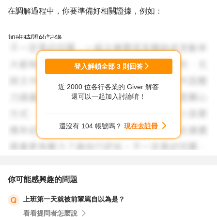
在調解過程中，你要準備好相關證據，例如：
加班時間的記錄
與經理協商的證據，例如：錄音、錄影、LINE對話等
如果你能提出充分的證據，那麼調解委員就有可能會判決你
登入解鎖全部
3
則回答
勝訴，並要求公司補發薪水或加班費。
近 2000 位各行各業的 Giver 解答
還可以一起加入討論唷！
如果是想要追究資遣不當的責任，那麼你就要準備好更充分
的證據。例如：
還沒有 104 帳號嗎？
現在去註冊
公司資遣的理由
資遣的程序是否合法
資遣後的影響
你可能感興趣的問題
如果你能提出充分的證據，那麼你就可以向法院提出訴訟。
上班第一天就被前輩罵自以為是？
如果法院判決你勝訴，那麼公司就有可能要賠償你一定的金
看看提問者怎麼說
額。