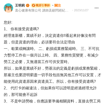
王明莉
・
關注
職涯引導師
直心健康有限公司 講師及顧問經紀人、園藝治療師、就業服務專業人員、104Giver職涯引導師
・
2023/11/27
您好:
1、 你有接受資遣嗎?
經理進新櫃，業績不好，決定資遣你!!看起來好像沒有問
題，但是資遣的理由，必須要符合法定理由
一、歇業或轉讓時。 二、虧損或業務緊縮時。 三、不可抗
力暫停工作在一個月以上時。 四、業務性質變更，有減少
勞工之必要，又無適當工作可供安置時。
所以，如果是業績不好，勞基法的定義是虧損或業務緊縮，
那雇主也要證明窮盡一切手段包括無其他工作可以安置，才
能使用此資遣原因來資遣員工。所以，你有接受資遣嗎?
2、 代打卡的確違法，但如果你可以證明是經過經理允許
的，那可能會不起訴
3、 不是申請勞檢，你應該要準備相關資料，直接去勞工局