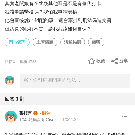
其實老闆娘有在懷疑其他區是不是有偷代打卡
我該申請勞檢嗎？我怕我申請勞檢
他會直接說出44配的事，這會牽扯到刑法偽造文書
但我真的心有不甘，請我我該如何自保？
門市管理
主管議題
溝通協調
離職
收藏
分享
回答
3
觀看
1728
回答
3
則
張精言
・
關注
104 職涯診所 Giver
・
2023/11/27