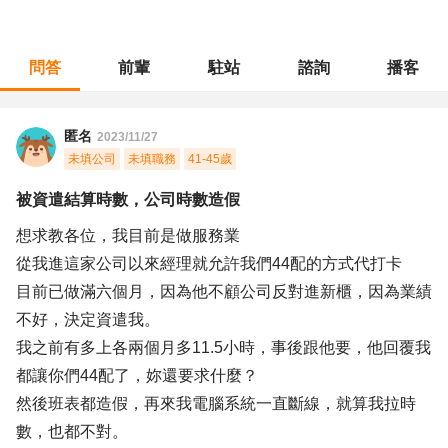
問答
前輩
駐站
諮詢
播客
職涯診所
/
門市管理
/
被資遣結算時數，公司時數造假
匿名
2023/11/27
未填公司
未填職務
41-45歲
被資遣結算時數，公司時數造假
想求教各位，我目前是做服務業
從我進這家公司以來經理就允許我們44配的方式代打卡
目前已做滿六個月，因為他不顧公司反對進新櫃，因為業績
不好，決定資遣我。
我之前有多上各兩個月多11.5小時，事後跟他要，他回覆我
都讓你們44配了，妳還要求什麼？
然後班表都造假，再來我電腦系統一直斷線，就算我拉時
數，也都不對。