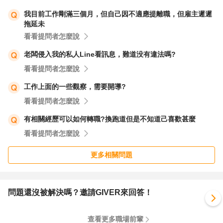
我目前工作剛滿三個月，但自己因不適應提離職，但雇主遲遲
拖延未
至於你擔心如果申請勞檢，經理會說出44配的事，那麼你
看看提問者怎麼說
可以先跟經理溝通。你可以向他說明，你知道44配是違法
的，但是你當時是被迫的，並且你已經沒有再犯。如果你能
老闆侵入我的私人Line看訊息，難道没有違法嗎?
說服經理，那麼他就有可能不會在勞檢時說出44配的事。
看看提問者怎麼說
工作上面的一些觀察，需要開導?
如果經理還是不願意配合，那麼你就只能自己承擔這個風
看看提問者怎麼說
險。不過，你也可以在申請勞檢時，先向勞動局說明44配
有相關經歷可以如何轉職?換跑道但是不知道己喜歡甚麼
的情況。這樣一來，勞動局就會知道44配的存在，並且會
看看提問者怎麼說
在調查時特別注意。
更多相關問題
以下是一些自保的建議：
保留所有相關證據，例如：加班時間的記錄、與經理協商的
問題還沒被解決嗎？邀請GIVER來回答！
證據、班表、電腦系統斷線的記錄等。
查看更多職場前輩
向律師諮詢，了解自己的權利和義務。