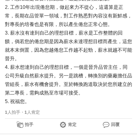
2. 工作10年出現倦怠期，做起來力不從心，這還算是正
常，長期在品管單一領域，對工作熟悉對內容沒有新鮮感，
對專長的培養也是有限，所以產生倦怠正常心態。
3. 薪水沒有達到自己的理想目標，薪水是工作整體的回
饋，倘若您的倦怠期是因為薪水未達理想目標而產生，這您
就本末倒置，因為您越倦怠工作越不起勁，薪水就越不可能
晉升。
4. 薪水想達到自己的理想目標，一個是晉升品管主任，同
公司升級自然薪水提升。另一是跳槽，轉換別的藥廠擔任品
管組長，薪水有機會提升。至於轉換跑道取決於您所建立的
第二專長，需夠成熟至市場可接受。
5. 祝福您。
1
人拍手
・
1
人肯定
拍手
肯定
回覆