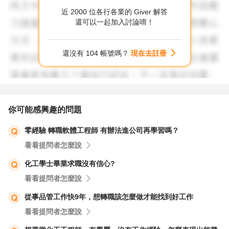
年紀或經濟.都是必定會列入考量的因素.目前疫情關係.求職
近 2000 位各行各業的 Giver 解答
更是不易.更別說還有海龜的人才加入戰局.建議多方考量再
還可以一起加入討論唷！
做謹慎定奪
以上給您參考.祝您一切順利^_^
還沒有 104 帳號嗎？
現在去註冊
你可能感興趣的問題
零經驗 轉職軟體工程師 有辦法進公司再學習嗎？
看看提問者怎麼說
化工學士畢業求職沒有信心?
看看提問者怎麼說
從事品管工作快9年，想轉職該怎麼做才能找到好工作
看看提問者怎麼說