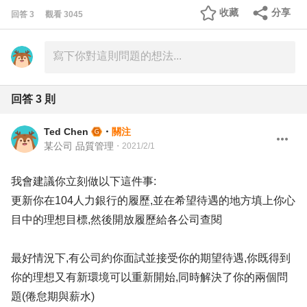
收藏
分享
回答
3
觀看
3045
回答
3
則
Ted Chen
・
關注
某公司 品質管理
・
2021/2/1
我會建議你立刻做以下這件事:
更新你在104人力銀行的履歷,並在希望待遇的地方填上你心
目中的理想目標,然後開放履歷給各公司查閱
最好情況下,有公司約你面試並接受你的期望待遇,你既得到
你的理想又有新環境可以重新開始,同時解決了你的兩個問
題(倦怠期與薪水)