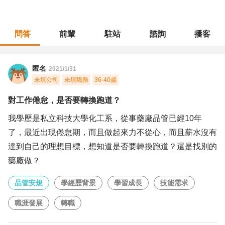
問答
前輩
駐站
諮詢
播客
職涯診所
/
品管安規
/
對工作倦怠，是否要轉換跑道？
匿名
2021/1/31
未填公司
未填職務
36-40歲
對工作倦怠，是否要轉換跑道？
我學歷是私立科技大學化工系，從事藥廠品管已經10年
了，最近出現倦怠期，而且做起來力不從心，而且薪水沒有
達到自己的理想目標，想知道是否要轉換跑道？還是找別的
藥廠做？
品管安規
學經歷背景
學習成長
技能需求
職涯發展
轉職