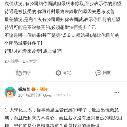
次佳狀況, 有公司約你面試但最終未錄取,至少表示你的期望
待遇是被接受的,你再針對最終未錄取的原因去思考改善
最差情況,是完全沒有公司通知你去面試,表示你目前的期望
待遇可能是不被接受的,必須想辦法再提升自己
不論是哪一個結果(甚至是第4,5,6,…種結果),都比你目前的
坐困愁城要好多了!
行動才能帶來改變! 馬上做吧!
2
人拍手
・
1
人肯定
拍手
肯定
回覆
張精言
・
關注
104 職涯診所 Giver
・
2021/1/31
1. 大學化工系，從事藥廠品管已經10年了，最近出現倦怠
期，而且做起來力不從心，而且薪水沒有達到自己的理想目
標，想知道是否要轉換跑道？還是找別的藥廠做。