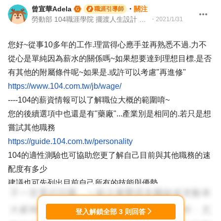
曾宣華Adela
・
關注
職涯引導師
勞動部 104職涯學院 擺渡人生設計 華樂職涯 雙語 生職涯發展諮詢師 講師 NCDA 104職涯引導師
・
2021/1/31
您好~從事10多年的工作.理當得心應手並再熟悉不過.力不
從心是單純因為薪水的關係嗎~如果想要達到理想目標.是否
有其他的附屬條件呢~如果是.或許可以考慮"再進修"
https://www.104.com.tw/jb/wage/
----104的薪資情報可以了解職位大概的範圍唷~
您的後續選項中也還是有"藥廠"...產業別是相同的.若只是想
嘗試其他職務
https://guide.104.com.tw/personality
104的適性測驗也可協助您更了解自己目前與其他職務的速
配度有多少
建議也可先列出目前自己所有的技能與優勢.
於104職缺上直接搜尋.也可了解目前自己的職場價值
不論是轉跑道或換公司.都是一件不簡單的事情.
登入解鎖全部
3
則回答