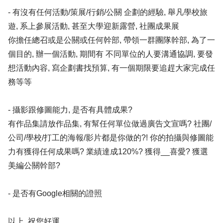
- 有沒有任何活動/策展/行銷/公關 企劃的經驗, 舉凡學校旅
遊, 系上參展活動, 甚至大學迎新露營, 社團成果展
你擔任總召或是公關或任何幹部, 帶領一群團隊幹部, 為了一
個目的, 辦一個活動, 期間有 不同單位的人要溝通協調, 要發
想活動內容, 寫企劃書找預算, 有一個期限要追趕大家完成任
務等等
- 攝影跟修圖能力, 是否有具體成果?
有作品集請放作品集, 有幫任何單位做過廣告文宣嗎? 社團/
公司/學校/打工的海報/影片都是你做的?! 你的拍攝與修圖能
力有獲得任何成果嗎? 業績達成120%? 獲得__喜愛? 獲選
美編公關幹部?
- 是否有Google相關的證照
以上, 祝您好運