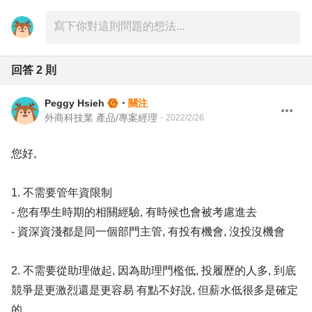
回答
2
則
Peggy Hsieh
・
關注
外商科技業 產品/專案經理
・
2022/2/26
您好,
1. 不需要管年資限制
- 您有學生時期的相關經驗, 有時候也會被考慮進去
- 資深資淺都是同一個部門主管, 有投有機會, 沒投沒機會
2. 不需要從助理做起, 因為助理門檻低, 投履歷的人多, 到底
競爭是更激烈還是更容易 有點不好說, 但薪水低很多是確定
的