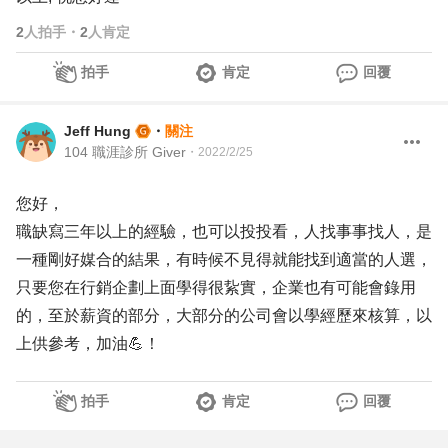
2
人拍手
・
2
人肯定
拍手
肯定
回覆
Jeff Hung
・
關注
104 職涯診所 Giver
・
2022/2/25
您好，
職缺寫三年以上的經驗，也可以投投看，人找事事找人，是
一種剛好媒合的結果，有時候不見得就能找到適當的人選，
只要您在行銷企劃上面學得很紥實，企業也有可能會錄用
的，至於薪資的部分，大部分的公司會以學經歷來核算，以
上供參考，加油💪！
拍手
肯定
回覆