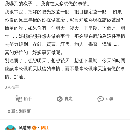
我嚇到的樣子...。我實在太多想做的事情。
我很常說，把妳的眼光放遠一點，把目標定遠一點， 如果
你看的見三年後的妳在做甚麼，就會知道妳現在該做甚麼?
簡單的說，如果你有一件明天、後天、下星期、下個月、明
年....，好想好想好想去做的事情，那妳現在應該為這件事情
去努力規劃、存錢、買票、訂房、約人、學習、溝通.....。
真的好忙的，好多事要做呢。
別迷惘了，想想明天，想想後天，想想下星期，今天的時間
應該拿來做明天以後的事情，而不是拿來做昨天沒有做的事
情。加油。
3
人拍手
拍手
肯定
回覆
查看
1
則回覆
吳慧卿
・
關注