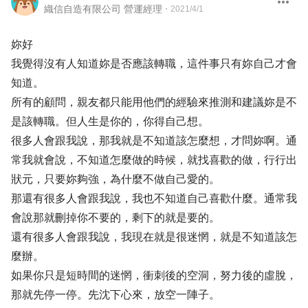
織信自造有限公司 營運經理
・
2021/4/1
妳好
我覺得沒有人知道妳是否應該轉職，這件事只有妳自己才會
知道。
所有的顧問，親友都只能用他們的經驗來推測和建議妳是不
是該轉職。但人生是你的，你得自己想。
很多人會跟我說，那我就是不知道該怎麼想，才問妳啊。通
常我就會說，不知道怎麼做的時候，就找喜歡的做，行行出
狀元，只要妳夠強，為什麼不做自己愛的。
那還有很多人會跟我說，我也不知道自己喜歡什麼。通常我
會說那就刪掉你不要的，剩下的就是要的。
還有很多人會跟我說，我現在就是很迷惘，就是不知道該怎
麼辦。
如果你只是短時間的迷惘，衝刺後的空洞，努力後的虛脫，
那就先停一停。先沈下心來，放空一陣子。