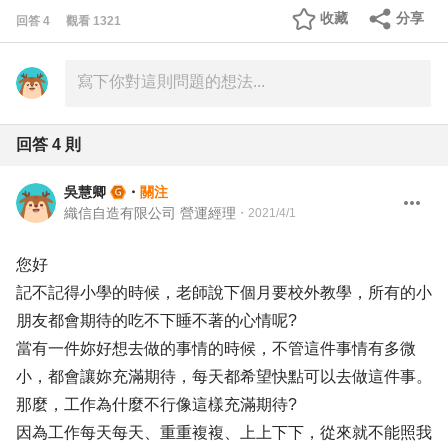
收藏
分享
回答
4
觀看
1321
回答
4
則
吳慧卿
・
關注
織信自造有限公司 營運經理
・
2021/4/1
您好
記不記得小學的時候，老師說下個月要校外教學，所有的小
朋友都會期待的吃不下睡不著的心情呢?
當有一件妳好想去做的事情的時候，不管這件事情有多微
小，都會讓妳充滿期待，每天都希望快點可以去做這件事。
那麼，工作為什麼不行像這樣充滿期待?
因為工作每天每天、重重複複、上上下下，從來就不能照我