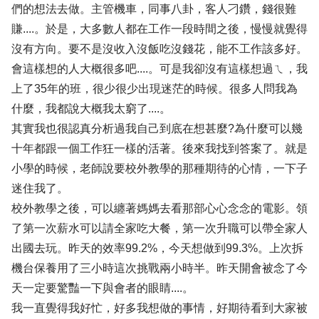
們的想法去做。主管機車，同事八卦，客人刁鑽，錢很難
賺....。於是，大多數人都在工作一段時間之後，慢慢就覺得
沒有方向。要不是沒收入沒飯吃沒錢花，能不工作該多好。
會這樣想的人大概很多吧....。可是我卻沒有這樣想過ㄟ，我
上了35年的班，很少很少出現迷茫的時候。很多人問我為
什麼，我都說大概我太窮了....。
其實我也很認真分析過我自己到底在想甚麼?為什麼可以幾
十年都跟一個工作狂一樣的活著。後來我找到答案了。就是
小學的時候，老師說要校外教學的那種期待的心情，一下子
迷住我了。
校外教學之後，可以纏著媽媽去看那部心心念念的電影。領
了第一次薪水可以請全家吃大餐，第一次升職可以帶全家人
出國去玩。昨天的效率99.2%，今天想做到99.3%。上次拆
機台保養用了三小時這次挑戰兩小時半。昨天開會被念了今
天一定要驚豔一下與會者的眼睛....。
我一直覺得我好忙，好多我想做的事情，好期待看到大家被