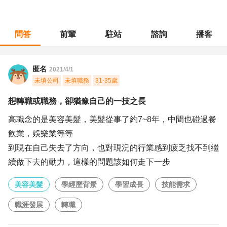
問答
前輩
駐站
諮詢
播客
職涯診所
/
美容美髮
/
想轉職或職務，卻猶豫自己的一技之長
匿名
2021/4/1
未填公司
未填職務
31-35歲
想轉職或職務，卻猶豫自己的一技之長
高職念的是美容美髮，美髮從事了約7~8年，中間也碰過餐
飲業，娛樂業等等
到現在自己失去了方向，也對現況的行業感到疲乏找不到繼
續做下去的動力，這樣的問題該如何走下一步
美容美髮
學經歷背景
學習成長
技能需求
職涯發展
轉職