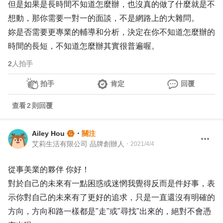
但是如果是長時間不知道怎麼辦，也沒真的做了什麼就是不
想動，那你需要一對一的面談，不是網路上的大雜問。
妳是否需要更專業的輔導和分析，決定在你不知道怎麼辦的
時間的長短，不知道怎麼辦其實很普遍喔。
2
人拍手
拍手
肯定
回覆
查看
2
則回覆
Ailey Hou
・
關注
艾莉生活有限公司 品牌創辦人
・
2021/4/4
從事美業的夥伴 你好！
對於自己的未來有一點困惑或迷惘我覺得反而是件好事，表
示你對自己的未來有了更好的追求，只是一直還沒有明確的
方向，方向和路一樣都是"走"或"尋找"出來的，絕對不會憑