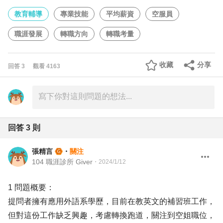
教育輔導
專業技能
平均薪資
空服員
職涯發展
轉職方向
轉職考量
收藏
分享
回答
3
觀看
4163
回答
3
則
張精言
・
關注
104 職涯診所 Giver
・
2024/1/12
1 問題概要：
提問者擁有應用外語系學歷，目前在教英文的補習班工作，
但對這份工作缺乏興趣，考慮轉換跑道，關注到空姐職位，