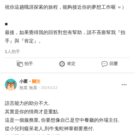
祝你這趟職涯探索的旅程，能夠接近你的夢想工作喔 ＝）
■
最後，如果覺得我的回答對您有幫助，請不吝嗇幫我『拍
手』與『肯定』。
1
人拍手
拍手
肯定
回覆
小匿
・
關注
無業 無業
・
2024/1/12
語言能力的助分不大.
其實是你的情商才是重點.
這是一個服務業, 你要想像自己是空中餐廳的外場主任.
從小兒到癡呆老人,到牛鬼蛇神輩都要應付.