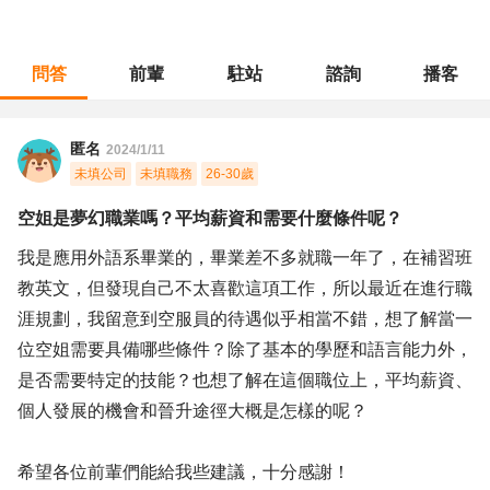
問答
前輩
駐站
諮詢
播客
職涯診所
/
教育輔導
/
空姐是夢幻職業嗎？平均薪資和需要什麼條件呢？
匿名
2024/1/11
未填公司
未填職務
26-30歲
空姐是夢幻職業嗎？平均薪資和需要什麼條件呢？
我是應用外語系畢業的，畢業差不多就職一年了，在補習班
教英文，但發現自己不太喜歡這項工作，所以最近在進行職
涯規劃，我留意到空服員的待遇似乎相當不錯，想了解當一
位空姐需要具備哪些條件？除了基本的學歷和語言能力外，
是否需要特定的技能？也想了解在這個職位上，平均薪資、
個人發展的機會和晉升途徑大概是怎樣的呢？
希望各位前輩們能給我些建議，十分感謝！