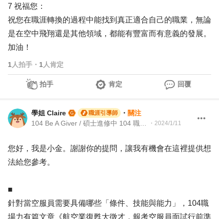
7 祝福您：
祝您在職涯轉換的過程中能找到真正適合自己的職業，無論
是在空中飛翔還是其他領域，都能有豐富而有意義的發展。
加油！
1
人拍手
・
1
人肯定
拍手
肯定
回覆
學姐 Claire
・
關注
職涯引導師
104 Be A Giver / 碩士進修中 104 職涯引導師 / 全職學生
・
2024/1/11
您好，我是小金。謝謝你的提問，讓我有機會在這裡提供想
法給您參考。
■
針對當空服員需要具備哪些「條件、技能與能力」，104職
場力有篇文章《航空業復甦大徵才，報考空服員面試行前準