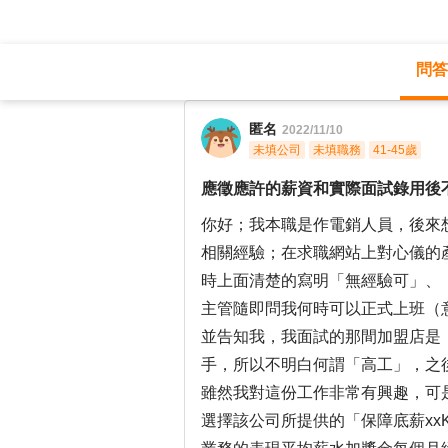
問答
職涯診所
/
業務銷售
/
匿名
2022/11/10
未填公司
未填職務
41-45歲
應徵應許的薪資和實際面試錄用後
你好；我本職是作電銷人員，後來
相關經驗；在求職網站上對心儀的
時上面清楚的寫明「無經驗可」、「
主管隨即問我何時可以正式上班（
並告知我，我面試的那間加盟店是
手，所以不明白何謂「高工」，之
雖然我對這份工作非常有興趣，可
選擇該公司所提供的「保障底薪xx