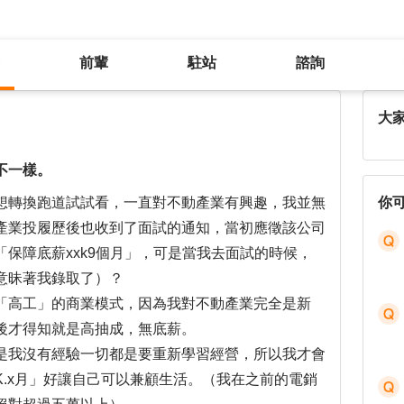
前輩
駐站
諮詢
應徵應許的薪資和實際面試錄用後不一樣。
大
不一樣。
想轉換跑道試試看，一直對不動產業有興趣，我並無
你
產業投履歷後也收到了面試的通知，當初應徵該公司
保障底薪xxk9個月」，可是當我去面試的時候，
意昧著我錄取了）？
「高工」的商業模式，因為我對不動產業完全是新
後才得知就是高抽成，無底薪。
是我沒有經驗一切都是要重新學習經營，所以我才會
K.x月」好讓自己可以兼顧生活。（我在之前的電銷