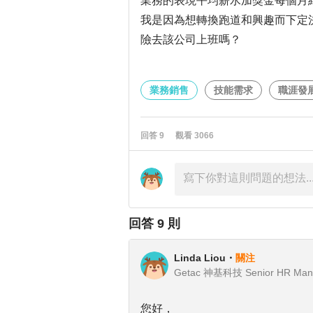
業務的表現平均薪水加獎金每個月
我是因為想轉換跑道和興趣而下定
險去該公司上班嗎？
業務銷售
技能需求
職涯發
回答
9
觀看
3066
回答
9
則
Linda Liou
・
關注
Getac 神基科技 Senior HR Man
您好，