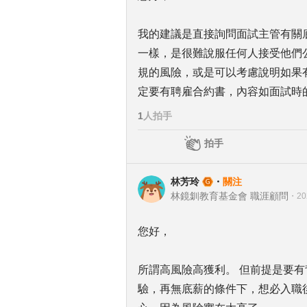
我的建議是直接詢問面試主管有關
一樣，是很難說服任何人接受他們公
規的風險，或是可以考慮說明如果
定要有聘雇合約書，內容如面試時
1
人拍手
拍手
林芳玲
・
關注
林鏡釧教育基金會 職涯顧問
・
20
您好，
所謂高風險高獲利。 但前提是要
驗，再無底薪的條件下，想必入職