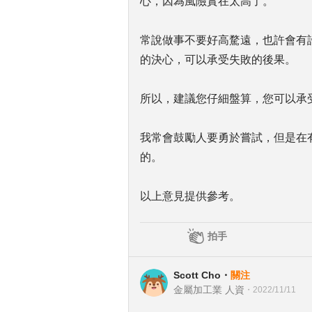
心，因為風險實在太高了。
常說做事不要好高騖遠，也許會有許
的決心，可以承受失敗的後果。
所以，建議您仔細盤算，您可以承
我常會鼓勵人要勇於嘗試，但是在
的。
以上意見提供參考。
拍手
Scott Cho
・
關注
金屬加工業 人資
・
2022/11/11