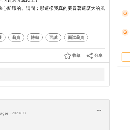
絕對超過五萬以上）
決心離職的。請問；那這樣我真的要冒著這麼大的風
展
薪資
轉職
面試
面試薪資
收藏
分享
ager
・
2023/1/3