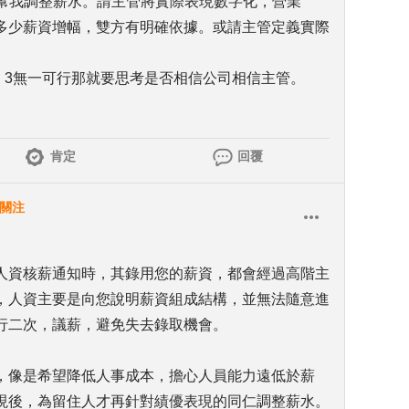
會幫我調整薪水。請主管將實際表現數字化，營業
多少薪資增幅，雙方有明確依據。或請主管定義實際
2、3無一可行那就要思考是否相信公司相信主管。
肯定
回覆
關注
人資核薪通知時，其錄用您的薪資，都會經過高階主
，人資主要是向您說明薪資組成結構，並無法隨意進
行二次，議薪，避免失去錄取機會。
，像是希望降低人事成本，擔心人員能力遠低於薪
現後，為留住人才再針對績優表現的同仁調整薪水。