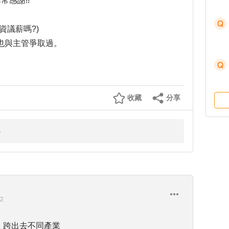
感謝!!
資議薪嗎?)
也與主管爭取過。
收藏
分享
/2
，跨出去不同產業