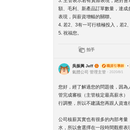
3. 主管表示若有實際表現，絕對
額、毛利、新產品訂單數量，達成
表現，與薪資增幅的關聯。
4. 若2、3有一可行積極投入，若
5. 祝福您。
拍手
吳振興 Jeff
・
職涯引導師
氣體公司 管理主管
・
2020/8/1
您好，經了解過您的問題後，因為
管完成審核（主管核定最高薪水）
行調整，所以不建議您再跟人資進
公司核薪其實也有很多的內部考量
水，所以會選擇在一段時間觀察表