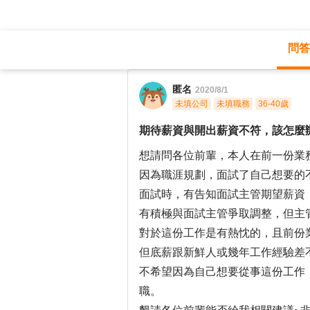
問答
職涯診所
/
業務銷售
/
匿名
2020/8/1
未填公司
未填職務
36-40歲
期待薪資與開出薪資不符，該怎麼
想請問各位前輩，本人在前一份業務
因為職涯規劃，面試了自己想要的
面試時，有告知面試主管期望薪資
有積極與面試主管爭取調整，但主
對於這份工作是有熱忱的，且前份
但底薪跟新鮮人或幾年工作經驗差不
不希望因為自己想要從事這份工作
職。