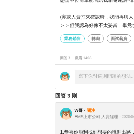
懇請各位前輩能否給我相關建議~非常
(亦或人資打來確認時，我能再與人
＞＞但我認為好像不太妥當，畢竟
業務銷售
轉職
面試薪資
回答
3
觀看
1408
回答
3
則
W哥
・
關注
EMS上市公司 人資經理
・
2020/8
1.恭喜你順利找到想要的職涯出路