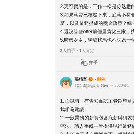
2.更可賀的是，工作一樣是你熟悉
3.如果薪資已核發下來，底薪不
麼，以及業務提成的獎金政策？綜
4.還沒答應offer前儘量貨比三
5.時機歹歹，騎驢找馬也不失為一
2
人拍手
・
1
人肯定
拍手
張精言
・
關注
104 職涯診所 Giver
・
2020/8/1
1. 面試時，有告知面試主管期望
我相關建議。
2. 一般業務的薪資包含底薪與績
辦法。請人事或主管提供現行業務