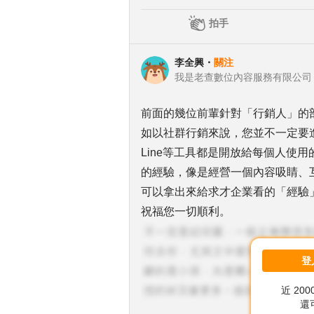
拍手
李全興
・
關注
我是老查數位內容服務有限公司 數
前面的幾位前輩針對「行銷人」的
如以社群行銷來說，您並不一定要
Line等工具都是開放給每個人使
的經驗，像是經營一個內容吸睛、
可以拿出來給求才企業看的「經驗
祝福您一切順利。
登
近 20
還