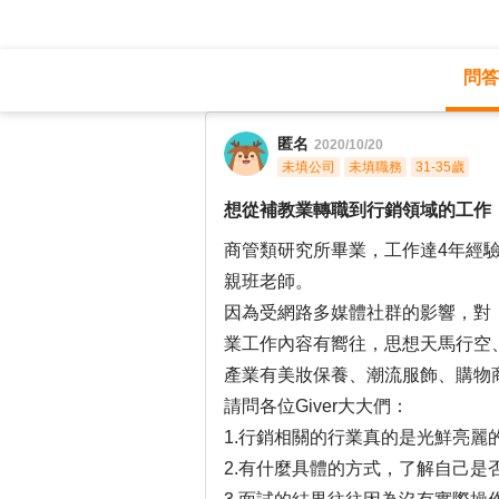
問答
職涯診所
/
教育輔導
/
匿名
2020/10/20
未填公司
未填職務
31-35歲
想從補教業轉職到行銷領域的工作
商管類研究所畢業，工作達4年經
親班老師。
因為受網路多媒體社群的影響，對
業工作內容有嚮往，思想天馬行空
產業有美妝保養、潮流服飾、購物
請問各位Giver大大們：
1.行銷相關的行業真的是光鮮亮麗
2.有什麼具體的方式，了解自己是