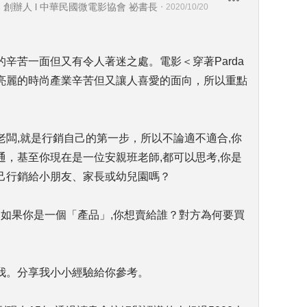
創辦人 l 中華民國微電影協會 祕書長
・
2020/10/20
辛苦一面但又有令人著迷之處。電影＜穿著Parda
亮麗的時尚產業辛苦但又讓人喜愛的面向，所以重點
闆,就是行銷自己的第一步，所以不論適不適合,你
，基至你現在是一位安親班老師,都可以思考,你是
己行銷給小朋友、家長或幼兒園嗎？
,如果你是一個「產品」,你想賣給誰？對方為何要買
我。分享我小小經驗給你參考。