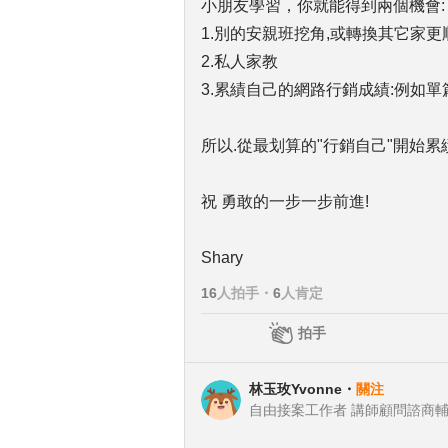
小朋友學習，你就能得到兩個機會:
1.別的安親班挖角,或轉換其它家更
2.私人家教
3.累績自己的網路行銷成績:例如
所以.從最划算的"行銷自己"開始累
祝 勇敢的一步一步前進!
Shary
16
人拍手
・
6
人肯定
拍手
林玉玫Yvonne
・
關注
自由接案工作者 講師顧問諮商