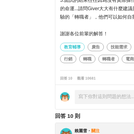
3.面試的結果往往因為沒有實際
的命運...請問Giver大大有什
驗的「轉職者」，他們可以如何自
謝謝各位前輩的解答！
教育輔導
廣告
技能需求
行銷
轉職
轉職者
電商
回答
10
觀看
10681
回答
10
則
賴麗雪
・
關注