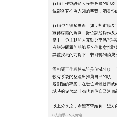
行銷工作或許給人光鮮亮麗的印象
位都會有不為人知的辛苦，端看你
行銷包含很多層面，如：對市場及
宣傳媒體的規劃、數位議題操作及素
當中，你主動和人互動分享嗎?你
有解決問題的熱誠嗎？你願意挑戰
其驢找馬的前提下，若能轉到消費
零相關工作經驗或許是個減分項，
較有系統的整理出推薦自己的項目
規劃過的專案，在數位媒體使用或經
試時的穿著談吐都代表你自己這個
以上分享之，希望有帶給你一些方
8
人拍手
・
2
人肯定