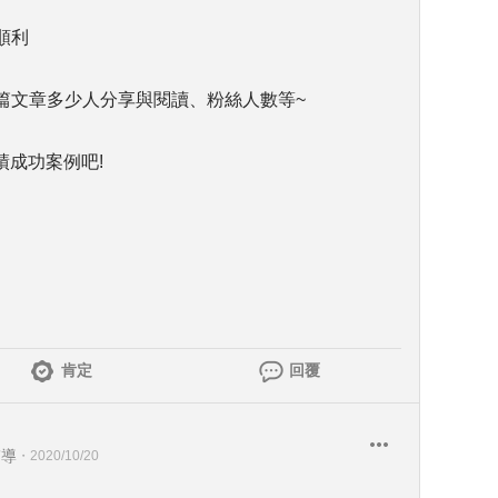
順利
單篇文章多少人分享與閱讀、粉絲人數等~
績成功案例吧!
肯定
回覆
輔導
・
2020/10/20