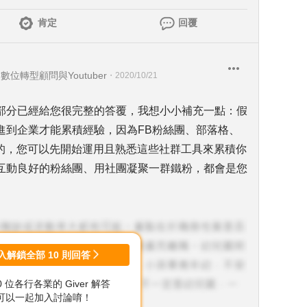
肯定
回覆
位轉型顧問與Youtuber
・
2020/10/21
部分已經給您很完整的答覆，我想小小補充一點：假
進到企業才能累積經驗，因為FB粉絲團、部落格、
用的，您可以先開始運用且熟悉這些社群工具來累積你
互動良好的粉絲團、用社團凝聚一群鐵粉，都會是您
」
入解鎖全部
10
則回答
00 位各行各業的 Giver 解答
可以一起加入討論唷！