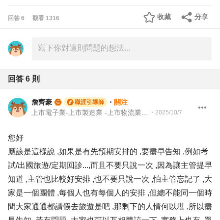
收藏
分享
回答
6
觀看
1316
回答
6
則
詹齊豪
・
關注
職涯引導師
上市電子業-上市製造業 -上市物流業 -上市餐飲服務業 104 Giver 職涯引導師 第003202410005號
・
2025/10/7
您好
應該是這樣說 ,如果是有先預期安排的 ,要盡早告知 ,例如考
試/出國旅遊/定期回診...,而且不要只說一次 ,因為讓主管提早
知道 ,主管也比較好安排 ,也不要只說一次 ,怕主管忘記了 ,大
家是一個團體 ,每個人也有每個人的安排 ,但總不能同一個時
間大家通通都請假去旅遊是吧 ,那剩下的人情何以堪 ,所以盡