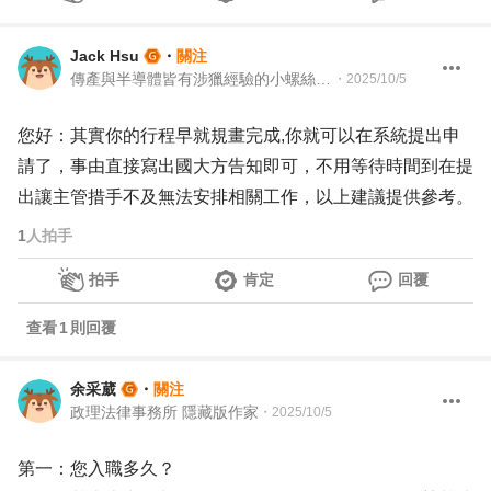
Jack Hsu
・
關注
傳產與半導體皆有涉獵經驗的小螺絲釘 總經理特助
・
2025/10/5
您好：其實你的行程早就規畫完成,你就可以在系統提出申
請了，事由直接寫出國大方告知即可，不用等待時間到在提
出讓主管措手不及無法安排相關工作，以上建議提供參考。
1
人拍手
拍手
肯定
回覆
查看
1
則回覆
余采葳
・
關注
政理法律事務所 隱藏版作家
・
2025/10/5
第一：您入職多久？