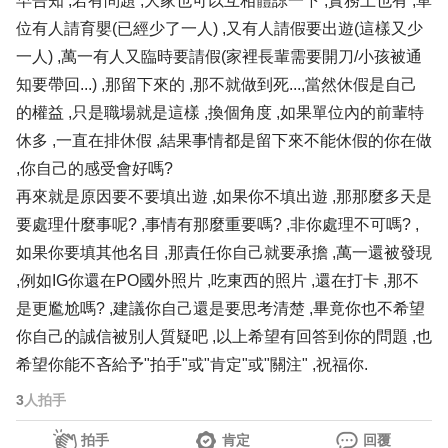
早告知 ,若有問題 ,大家也可以互相體諒一下 ,實務上也有 ,單
位有人請育嬰(已經少了一人) ,又有人請假要出遊(這樣又少
一人) ,萬一有人又臨時要請假(家裡長輩需要開刀/小孩被通
知要帶回...) ,那留下來的 ,那不就做到死...,當然休假是自己
的權益 ,只是職場就是這樣 ,換個角度 ,如果單位內的前輩特
休多 ,一直在排休假 ,結果事情都是留下來不能休假的你在做
,你自己的感受會好嗎?
再來就是原因要不要填出遊 ,如果你不填出遊 ,那那麼多天是
要處理什麼事呢? ,事情有那麼重要嗎? ,非你處理不可嗎? ,
如果你要填其他名目 ,那責任你自己就要承擔 ,萬一還被發現
,例如IG你還在PO國外照片 ,吃東西的照片 ,還在打卡 ,那不
是更尷尬嗎? ,建議你自己還是要思考清楚 ,畢竟你也不希望
你自己的誠信被別人質疑吧 ,以上希望有回答到你的問題 ,也
希望你能不吝給予"拍手"或"肯定"或"關注" ,祝福你.
3
人拍手
拍手
肯定
回覆