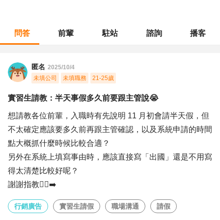
問答
前輩
駐站
諮詢
播客
職涯診所
/
行銷廣告
/
實習生請教：半天事假多久前要跟主管說😭
匿名
2025/10/4
未填公司
未填職務
21-25歲
實習生請教：半天事假多久前要跟主管說😭
想請教各位前輩，入職時有先說明 11 月初會請半天假，但
不太確定應該要多久前再跟主管確認，以及系統申請的時間
點大概抓什麼時候比較合適？
另外在系統上填寫事由時，應該直接寫「出國」還是不用寫
得太清楚比較好呢？
謝謝指教🧎‍♀️‍➡️
行銷廣告
實習生請假
職場溝通
請假