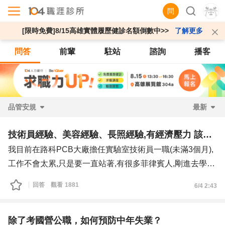
問
[限時免費]8/15高雄實體履歷健診名額倒數中>>
了解更多
問答
前輩
駐站
諮詢
播客
品管安規
最新
技術員經驗、美容經驗、長照經驗,有經濟壓力 該如何做選擇?
我目前在路科PCB大廠擔任實驗室技術員一職(未滿3個月),
工作不會太累,只是要一直站著,有很多菲律賓人,剛進去學習
時是外籍教的,因語言問題,常造成學習上的困難,跟上司幾乎
回答
觀看
1881
6/4 2:43
零互動,她也不管人,她自己手上的事情也很多,通常是叫下面
的去帶,不管新人實際的入職狀況,有問題才會出來駡一下,做
了一個多月之後,想說換個環境,於是自願請調大夜,結果請調
除了考國營公職，如何預防中年失業？