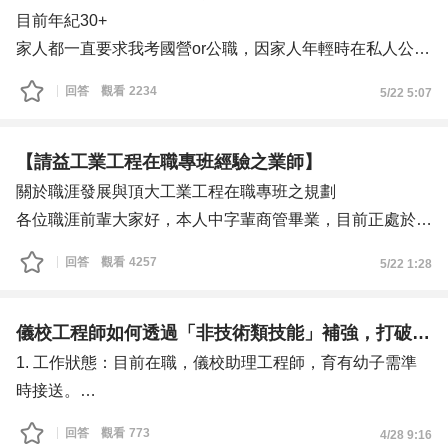
大夜後,情況更糟,因作息還未調整好,所以沒有跟晚上唯二主
目前年紀30+
事的台灣人一起休息,馬上感覺到排擠,日子一久隔閡自然就
家人都一直要求我考國營or公職，因家人年輕時在私人公司
更大,曾有次我只是主動開口提幫忙,那天只有其中一個台灣
就有看到很多過了一定年紀私人公司，就會有意無意的讓員
回答
觀看
2234
5/22 5:07
人來,我只是多說了1~2句,我能幫忙,她可以跟我說,這樣的舉
工離職，而那個年紀也是差不多中年（40+）左右，所以家
動,引來她的嗆爆,我只是好心,但我卻不知為何可以如此的不
人就在年輕時立志考上了國營，並順利考上。
友善,那一次害我極度的想離開,還一度因煩惱而請假在家休
而我前幾年努力考了幾年國營公職都沒有上榜，我就在想說
【請益工業工程在職專班經驗之業師】
息,一想到就不想去上班,而且每天要坐交通車從小港到路竹,
有除了考上國營公職其他的路，想預防中年失業。
關於職涯發展與頂大工業工程在職專班之規劃
但公司福利是真的不錯,再加上小孩在台北就學,先生是所賺
有上網爬了一些文章後，努力學習增加自己的含金量，還有
各位職涯前輩大家好，本人中字輩商管畢業，目前正處於職
再每個月支出的,讓我不敢辭,今天下午要去大寮國巨面試,離
調整心態。我想到的是讀相關工作的在職研究所，但不知道
涯深化的關鍵期，希望能向有相關實務背景的前輩請教進修
回答
觀看
4257
5/22 1:28
家近,但業界普遍評價不好,所以換工作之後薪資福利可能不
除了讀研究所還有其他可以預防中年失業的選項嘛？也有想
與規劃建議。
會比較好,最近也很煩,要再回去做長照嗎?要在外面跑,但薪
到考一些技師證照、經營理財（股票之類的）、經營個人品
一、 個人背景與現況
資可能會比較高,但要等案等案的空窗期要多久,我也不知道,
牌（ig之類的）或者變成相關產業業師。
軟體顧問實習： 熟悉 PLM/ERP 系統架構、MySQL、
儀校工程師如何透過「非技術類技能」補強，打破環境限制並提升職
會不會前1~2個月都沒收入,那該怎麼辦呢?我在長照算做的
Oracle。
1. 工作狀態：目前在職，儀校助理工程師，育有幼子需準
口碑算不錯,但我在科技廠的經驗也超過十年了,福利、泠氣
現職：客戶品質工程師 (CQE)： 負責 AI Server 客訴 8D、
時接送。
房是吸引我回去的原因,我也有美容美髮證照,但我沒做過美
製程異常追溯、品質資料系統化。
2. 遇到的問題：
回答
觀看
773
4/28 9:16
髮,我今年已經50歲了,還能回去美容業嗎?如果要賺錢,有些
技術優勢： 具備多益 905 分、擅長 Excel VBA、Python 及
我目前在儀校領域深耕，雖有心精進，但現職環境系統較傳