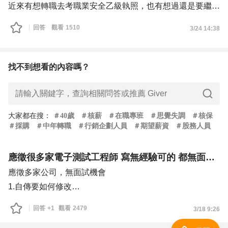
第二間公司較具挑戰性，有機會學習技術，但研發工作需要
近來有想轉職去考職業安全乙級執照，也有想過還是要繼續
面對反覆失敗與不確定性讓我有顧慮，過去在做大學專題，
相關工作專攻相關iso證照，會猶豫不決就是找不到自己的
回答
觀看
1510
3/24 14:38
曾因實驗反覆受挫，看著繁雜的數據而感到煩躁，擔心這職
目標 不知道該走那個方向，又怕繼續相關工作考了證照也
位會讓我撐不久；加上薪資為34K，和過去我做品檢的薪資
相近，讓我感到有點失落自己是不是不值得更高；另一方
找不到想看的內容嗎？
面，我也希望利用下班時間準備多益考試，如果工作壓力太
大，可能會讓我沒動力去學習
目前在穩定與成長之間感到猶豫，因此希望能請前輩給我些
建議，非常感謝
大家都在搜
：
＃
40歲
＃
核薪
＃
在職專班
＃
思覺失調
＃
核保
＃
採購
＃
中年轉職
＃
行銷企劃人員
＃
期望薪資
＃
股務人員
應徵很多家電子測試工程師 寫無經驗可的 都無面試機會謝謝
應徵多家公司，無面試機會
1.自傳要如何修改
2.因為有可靠度及電腦廠的外觀檢測經驗想轉職到電子測試
回答
+1
觀看
2479
3/18 9:26
業，但應徵公司都無發面試通知