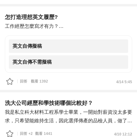
晚班接男客的店面,感覺收入都比較高,但也是體力活,真不知
n8n 低代碼自動化，致力於用技術解決商業與品質痛點。
統且學習資源有限。礙於接送小孩的時間考量，目前暫時無
道還做不做的來,我是一個喜歡學習的人,但現在重心還是都
二、 面臨的挑戰與提問
法跳槽到具備先進設備的科技大廠。
怎打造理想英文履歷?
在孩子們身上,希望能提供她們生活無虞的求學歷程,也想過
我目前 23 歲，目標明確往頂大工業工程 (IE) 或數據分析/專
3.想請教，除了「儀器操作與校正」本身，還有哪些延伸技
工作經歷怎麼寫才有力？
不要去早餐店下午再去兼個差,請問各位大大,有沒有什麼良
案管理發展。雖然有過往實戰經驗，但面對下一步進修與技
Designed and implemented PCB layouts for smart home
心與實際的建議呢?
能深化，有幾個關鍵問題想請教大家：
devices, reducing production time by 20%.
英文自傳擬稿
1. 關於「工業工程在職專班」的考量
Collaborated with cross-functional teams to complete 3
以我目前的實務經驗與工作能力，在技術導入與落地已能勝
product development cycles on schedule.
英文自傳不需擬稿
任，因此進修的核心目標在於「取得學位」以作為職涯的門
Conducted system testing and diagnostics, identifying and
檻突破。
resolving electrical failures with a 98% success rate.
回答
觀看
1392
4/14 5:45
2. 關於頂大在職工工的職場效力
Documented technical specifications and prepared reports
由於個人因素無法全職攻讀，想請教有相關經歷的前輩：
for ISO certification processes.
敲門磚效用： 在電子/半導體產業界，頂大工業工程 (IE) 在
洗大公司經歷和學技術哪個比較好？
職專班的學歷，對於跳槽或進入規模較大之企業的實際效力
我是私立科大材料工程系學士畢業，一開始對薪資沒太多要
如何？
求，只希望能維持生活，因此選擇傳產的品檢人員，做了一
產業人脈： 除了「知識強化」與「學位取得」，在職專班
年後因為搬家而離職
回答
+2
觀看
1441
4/10 12:12
對於「產業人脈連結」的實質幫助是否顯著？