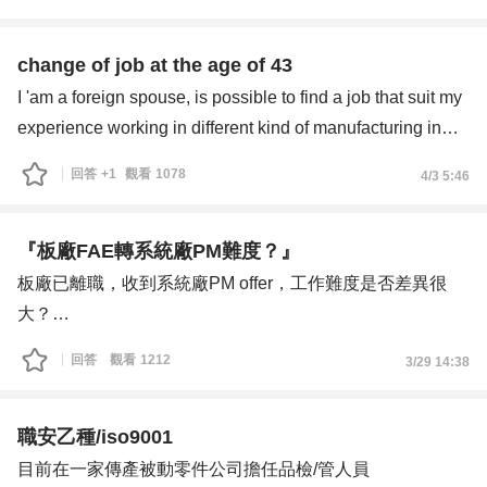
後來因為一些經歷，讓我產生想提升自己的想法，嘗試去做
3. 關於 Side Project 的積累與「工程思維」
與本科相關的工程職務。雖然有意朝工程師發展，但考量到
我目前已利用 n8n 與 API 串接過許多小專案。除了持續開
學歷背景，現階段較適合從助理工程師或副工程師做起
change of job at the age of 43
發 Python 與資料庫專案外，想請教：
目前有兩個錄取機會：
I 'am a foreign spouse, is possible to find a job that suit my
實質含金量： 在工業工程或數位轉型領域，有哪些類型的
第一間是大型公司（員工數超過20000人），職位為材料助
experience working in different kind of manufacturing in
Side Project 是業界認為「具有高含金量」的？
理工程師，主要從事 PCB 相關產業，核薪36K，年終約2個
Taiwan for many years, just want to change new job I just
回答
+1
觀看
1078
證明思維： 如何將這些專案優化，使其在面試時成為證明
4/3 5:46
月。部門是去年新成立的，和PCB無關，主要開發散熱器
got bored i find my job has no growth for many years and
我具備「工程思維」的關鍵證據？
產品，工作內容較為多元，包含行政文書與實驗支援等，東
my co worker's mostly retired one by one. I learn to love my
期待與有相關背景、或同樣走過「在職進修」之路的學長姐
西也還在量產階段，能學到的專業技能存在不確定性
job there until i resign because i feel myself left alone. So i
『板廠FAE轉系統廠PM難度？』
交流經驗，感謝大家！
第二間是中大型公司（約1000人），職位為研發副工程
want to change for new environment challenge and
板廠已離職，收到系統廠PM offer，工作難度是否差異很
師，主要是用新材料開發MLCC，核薪34K。年終約1～2個
growth? Thank you.
大？
月，有年中績效獎金與調薪機會（幅度不一定）。工作模式
年薪漲幅多少划算？或是建議再等待其他機會（跨到封裝廠
回答
觀看
1212
3/29 14:38
為由工程師帶領進行實驗，需要閱讀論文、操作機台，偶爾
出差，整體有一定壓力，但不需承擔主要責任
以個性而言，我較傾向第一間公司，相對穩定且壓力較小；
職安乙種/iso9001
但未來若轉職，可能只能靠大公司的光環
目前在一家傳產被動零件公司擔任品檢/管人員