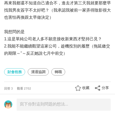
再來我都還不知道自己適合不，進去才第三天我就要那麼早
找我男友簽字不太好吧？（我承認我被前一家弄得陰影很大
也害怕再換跟太早做決定）
我想問的是
1.這是單純公司老人多不願意接收新東西才堅持己見？
2.我能不能繼續觀望這家公司，趁機投別的履歷（拖延繳交
的期限～"～反正她說七月中前交）
財會稅務
溝通協調
轉職
收藏
分享
回答
3
觀看
2702