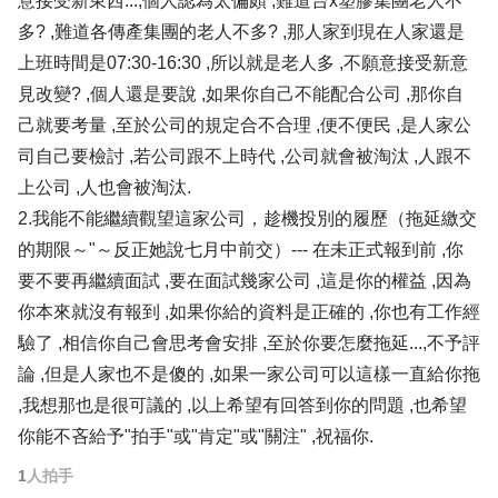
意接受新東西...,個人認為太偏頗 ,難道台x塑膠集團老人不
多? ,難道各傳產集團的老人不多? ,那人家到現在人家還是
上班時間是07:30-16:30 ,所以就是老人多 ,不願意接受新意
見改變? ,個人還是要說 ,如果你自己不能配合公司 ,那你自
己就要考量 ,至於公司的規定合不合理 ,便不便民 ,是人家公
司自己要檢討 ,若公司跟不上時代 ,公司就會被淘汰 ,人跟不
上公司 ,人也會被淘汰.
2.我能不能繼續觀望這家公司，趁機投別的履歷（拖延繳交
的期限～"～反正她說七月中前交）--- 在未正式報到前 ,你
要不要再繼續面試 ,要在面試幾家公司 ,這是你的權益 ,因為
你本來就沒有報到 ,如果你給的資料是正確的 ,你也有工作經
驗了 ,相信你自己會思考會安排 ,至於你要怎麼拖延...,不予評
論 ,但是人家也不是傻的 ,如果一家公司可以這樣一直給你拖
,我想那也是很可議的 ,以上希望有回答到你的問題 ,也希望
你能不吝給予"拍手"或"肯定"或"關注" ,祝福你.
1
人拍手