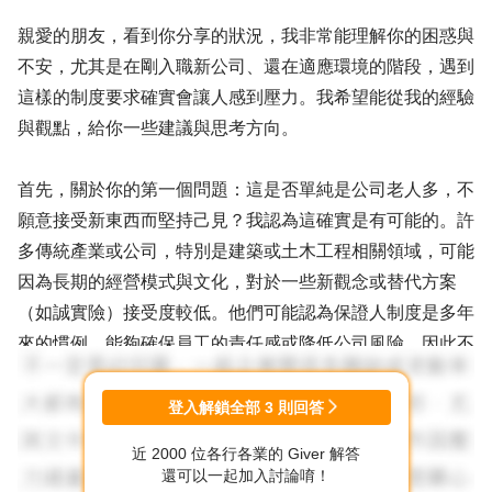
親愛的朋友，看到你分享的狀況，我非常能理解你的困惑與
不安，尤其是在剛入職新公司、還在適應環境的階段，遇到
這樣的制度要求確實會讓人感到壓力。我希望能從我的經驗
與觀點，給你一些建議與思考方向。
首先，關於你的第一個問題：這是否單純是公司老人多，不
願意接受新東西而堅持己見？我認為這確實是有可能的。許
多傳統產業或公司，特別是建築或土木工程相關領域，可能
因為長期的經營模式與文化，對於一些新觀念或替代方案
（如誠實險）接受度較低。他們可能認為保證人制度是多年
來的慣例，能夠確保員工的責任感或降低公司風險，因此不
願意改變。這不一定是針對個人，而是公司整體文化或管理
層的思維模式使然。
登入解鎖全部
3
則回答
近 2000 位各行各業的 Giver 解答
再來，關於保證人制度的規定，例如不能找配偶或直系血
還可以一起加入討論唷！