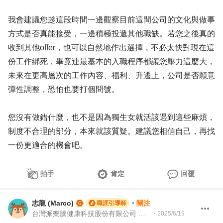
我會建議您趁這段時間一邊觀察目前這間公司的文化與做事
方式是否真能接受，一邊積極投遞其他職缺。若您之後真的
收到其他offer，也可以自然地作出選擇，不必太快對現在這
份工作綁死，畢竟連最基本的入職程序都讓您壓力這麼大，
未來在更高層次的工作內容、福利、升遷上，公司是否願意
彈性調整，恐怕也要打個問號。
您沒有做錯什麼，也不是因為獨生女就活該遇到這些麻煩，
制度不合理的部分，本來就該質疑。建議您相信自己，再找
一份更適合的機會吧。
拍手
肯定
回覆
志龍 (Marco)
・
關注
職涯引導師
台灣派樂騰健康科技股份有限公司 資深製造測試工程師 | 104Giver職涯引導師 第003202310035
・
2025/6/19