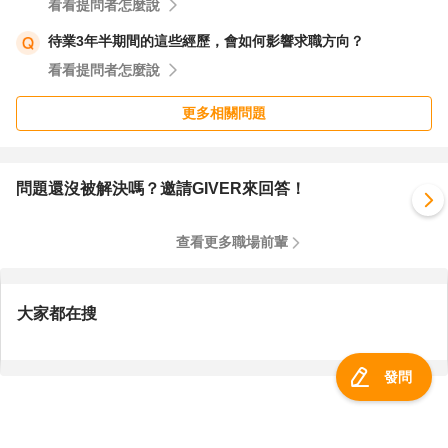
決定或承擔不必要的壓力。
看看提問者怎麼說
待業3年半期間的這些經歷，會如何影響求職方向？
我也能理解你提到的家庭反對與個人陰影，這些都是很真實
看看提問者怎麼說
的情感。找男友簽字或親戚幫忙，確實可能帶來人情壓力或
更多相關問題
未來的風險，這是你需要權衡的。如果你真的不願意找他人
簽名，可以再與人資或主管溝通，表達你的難處，並詢問是
否有其他替代方案，例如繳交押金或其他形式的保障措施。
問題還沒被解決嗎？邀請GIVER來回答！
同時，也建議你記錄下與人資或主管的溝通內容，以備不時
之需。
查看更多職場前輩
最後，我想說，職場中的選擇沒有絕對的對錯，重要的是找
到適合自己的環境與方式。如果這家公司的文化或制度讓你
大家都在搜
感到不安，不妨多給自己一些時間與選項。你的家人與前同
事的建議也值得參考，但最終決定還是應該基於你自己的感
發問
受與需求。希望你能在這個過程中找到平衡，也祝你工作順
利，找到真正適合自己的路。