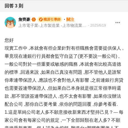
回答
3
則
詹齊豪
・
關注
職涯引導師
上市電子業-上市製造業 -上市物流業 -上市餐飲服務業 104 Giver 職涯引導師 第003202410005號
・
2025/6/19
您好
現實工作中 ,本就會有些企業針對有些職務會需要提供保人 ,
畢竟現在連銀行行員都會監守自盜了(更不要說一般公司) ,
一般公司對於一些重要或敏感的職務 ,本就會有比較高道德
的標準 ,回過來說 ,如果自己真沒有問題 ,那不管他人是誰幫
你牽連帶保證人 ,應該也不會對他人有影響 ,之前連銀行房貸
也需要簽連帶保證人 ,但如果自己本身就是很正常很準時還
款 ,那不管誰簽連帶保證人 ,也不太會有影響 ,如果你沒辦法
配合公司 ,那你自己要考量 ,依你的問題回覆 ,你參考看看.
1.這是單純公司老人多不願意接收新東西才堅持己見？--- 每
家公司會有每家公司的規定 ,一下全部歸類在老人多? 不願