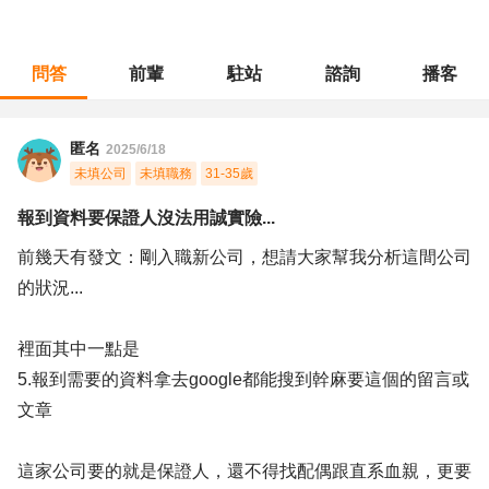
問答
前輩
駐站
諮詢
播客
職涯診所
/
財會稅務
/
報到資料要保證人沒法用誠實險...
匿名
2025/6/18
未填公司
未填職務
31-35歲
報到資料要保證人沒法用誠實險...
前幾天有發文：剛入職新公司，想請大家幫我分析這間公司
的狀況...
裡面其中一點是
5.報到需要的資料拿去google都能搜到幹麻要這個的留言或
文章
這家公司要的就是保證人，還不得找配偶跟直系血親，更要