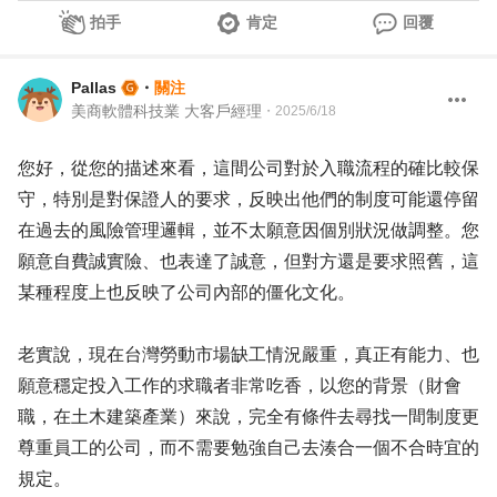
拍手
肯定
回覆
Pallas
・
關注
美商軟體科技業 大客戶經理
・
2025/6/18
您好，從您的描述來看，這間公司對於入職流程的確比較保
守，特別是對保證人的要求，反映出他們的制度可能還停留
在過去的風險管理邏輯，並不太願意因個別狀況做調整。您
願意自費誠實險、也表達了誠意，但對方還是要求照舊，這
某種程度上也反映了公司內部的僵化文化。
老實說，現在台灣勞動市場缺工情況嚴重，真正有能力、也
願意穩定投入工作的求職者非常吃香，以您的背景（財會
職，在土木建築產業）來說，完全有條件去尋找一間制度更
尊重員工的公司，而不需要勉強自己去湊合一個不合時宜的
規定。