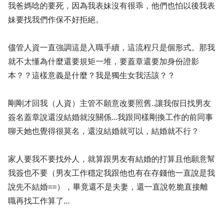
我爸媽唸的要死，因為我表妹沒有很乖，他們也怕以後我表
妹要找我們作保不好拒絕。
儘管人資一直強調這是入職手續，這流程只是個形式。那我
就不太懂為什麼還要規矩一堆，要蓋章還要加身份證影
本？？這樣意義是什麼？我是獨生女我活該？？
剛剛才回我（人資）主管不願意改要照舊..讓我假日找男友
簽名蓋章說還沒結婚就沒關係...我跟同樣剛換工作的前同事
聊天她也覺得很莫名，還沒結婚就可以，結婚就不行？
家人要我不要找外人，就算跟男友有結婚的打算且他願意幫
我簽也不要（男友工作穩定我跟他也有在存錢他一直說是我
說先不結婚==），畢竟還不是夫妻，還一直說乾脆直接離
職再找工作算了...