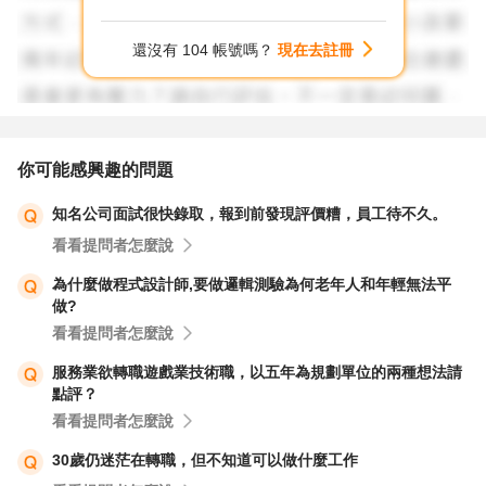
親，但旁系血親或未婚對象可以，這確實讓人感到有些矛
盾。從法律層面來看，台灣的《勞動基準法》中並沒有明文
還沒有 104 帳號嗎？
現在去註冊
規定公司必須要求員工提供保證人，這更多是企業內部的政
策或慣例。如果公司強調這只是形式，但又要求提供身份證
影本與蓋章，這確實可能讓人質疑其必要性與合理性。根據
《勞動基準法》，雇主不得強迫勞工從事非契約約定之工作
你可能感興趣的問題
或負擔不合理之責任，而保證人制度若未在入職前明確告知
知名公司面試很快錄取，報到前發現評價糟，員工待不久。
或未經雙方同意，可能會有爭議空間。（出處：《勞動基準
看看提問者怎麼說
法》）
為什麼做程式設計師,要做邏輯測驗為何老年人和年輕無法平
做?
至於你的第二個問題：能否繼續觀望這家公司，同時投遞其
看看提問者怎麼說
他履歷，並拖延繳交保證人資料的期限？我認為這是一個可
以考慮的策略。既然人資提到七月中前繳交，那麼在這段時
服務業欲轉職遊戲業技術職，以五年為規劃單位的兩種想法請
點評？
間內，你可以多觀察公司的文化、團隊氛圍以及工作內容是
看看提問者怎麼說
否真的適合你。同時，準備其他工作機會的履歷也是保護自
己的方式，畢竟剛入職第三天，確實還不需要過早做出重大
30歲仍迷茫在轉職，但不知道可以做什麼工作