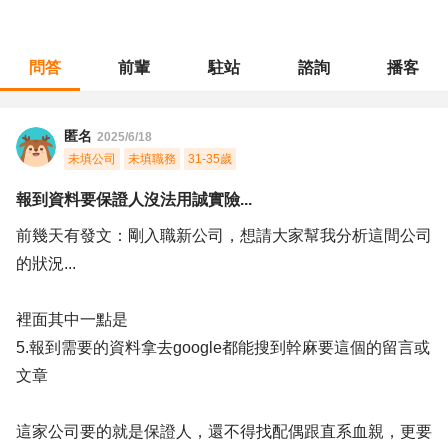
問答
前輩
駐站
諮詢
播客
職涯診所
/
財會稅務
/
報到資料要保證人沒法用誠實險...
匿名
2025/6/18
未填公司
未填職務
31-35歲
報到資料要保證人沒法用誠實險...
前幾天有發文：剛入職新公司，想請大家幫我分析這間公司
的狀況...
裡面其中一點是
5.報到需要的資料拿去google都能搜到幹麻要這個的留言或
文章
這家公司要的就是保證人，還不得找配偶跟直系血親，更要