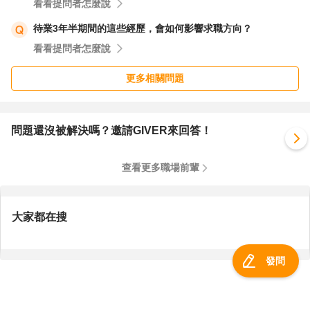
決定或承擔不必要的壓力。
看看提問者怎麼說
待業3年半期間的這些經歷，會如何影響求職方向？
我也能理解你提到的家庭反對與個人陰影，這些都是很真實
看看提問者怎麼說
的情感。找男友簽字或親戚幫忙，確實可能帶來人情壓力或
更多相關問題
未來的風險，這是你需要權衡的。如果你真的不願意找他人
簽名，可以再與人資或主管溝通，表達你的難處，並詢問是
否有其他替代方案，例如繳交押金或其他形式的保障措施。
問題還沒被解決嗎？邀請GIVER來回答！
同時，也建議你記錄下與人資或主管的溝通內容，以備不時
之需。
查看更多職場前輩
最後，我想說，職場中的選擇沒有絕對的對錯，重要的是找
到適合自己的環境與方式。如果這家公司的文化或制度讓你
大家都在搜
感到不安，不妨多給自己一些時間與選項。你的家人與前同
事的建議也值得參考，但最終決定還是應該基於你自己的感
發問
受與需求。希望你能在這個過程中找到平衡，也祝你工作順
利，找到真正適合自己的路。