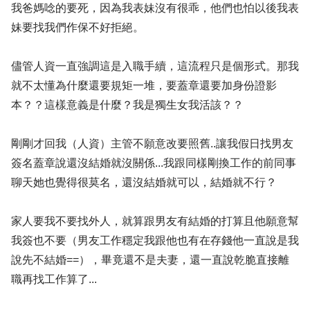
我爸媽唸的要死，因為我表妹沒有很乖，他們也怕以後我表
妹要找我們作保不好拒絕。
儘管人資一直強調這是入職手續，這流程只是個形式。那我
就不太懂為什麼還要規矩一堆，要蓋章還要加身份證影
本？？這樣意義是什麼？我是獨生女我活該？？
剛剛才回我（人資）主管不願意改要照舊..讓我假日找男友
簽名蓋章說還沒結婚就沒關係...我跟同樣剛換工作的前同事
聊天她也覺得很莫名，還沒結婚就可以，結婚就不行？
家人要我不要找外人，就算跟男友有結婚的打算且他願意幫
我簽也不要（男友工作穩定我跟他也有在存錢他一直說是我
說先不結婚==），畢竟還不是夫妻，還一直說乾脆直接離
職再找工作算了...