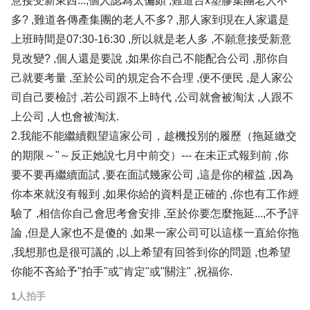
意接受新東西...,個人認為太偏頗 ,難道台x塑膠集團老人不
多? ,難道各傳產集團的老人不多? ,那人家到現在人家還是
上班時間是07:30-16:30 ,所以就是老人多 ,不願意接受新意
見改變? ,個人還是要說 ,如果你自己不能配合公司 ,那你自
己就要考量 ,至於公司的規定合不合理 ,便不便民 ,是人家公
司自己要檢討 ,若公司跟不上時代 ,公司就會被淘汰 ,人跟不
上公司 ,人也會被淘汰.
2.我能不能繼續觀望這家公司，趁機投別的履歷（拖延繳交
的期限～"～反正她說七月中前交）--- 在未正式報到前 ,你
要不要再繼續面試 ,要在面試幾家公司 ,這是你的權益 ,因為
你本來就沒有報到 ,如果你給的資料是正確的 ,你也有工作經
驗了 ,相信你自己會思考會安排 ,至於你要怎麼拖延...,不予評
論 ,但是人家也不是傻的 ,如果一家公司可以這樣一直給你拖
,我想那也是很可議的 ,以上希望有回答到你的問題 ,也希望
你能不吝給予"拍手"或"肯定"或"關注" ,祝福你.
1
人拍手