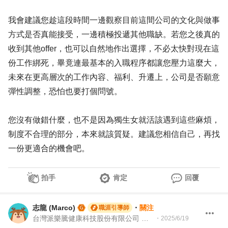
我會建議您趁這段時間一邊觀察目前這間公司的文化與做事
方式是否真能接受，一邊積極投遞其他職缺。若您之後真的
收到其他offer，也可以自然地作出選擇，不必太快對現在這
份工作綁死，畢竟連最基本的入職程序都讓您壓力這麼大，
未來在更高層次的工作內容、福利、升遷上，公司是否願意
彈性調整，恐怕也要打個問號。
您沒有做錯什麼，也不是因為獨生女就活該遇到這些麻煩，
制度不合理的部分，本來就該質疑。建議您相信自己，再找
一份更適合的機會吧。
拍手
肯定
回覆
志龍 (Marco)
・
關注
職涯引導師
台灣派樂騰健康科技股份有限公司 資深製造測試工程師 | 104Giver職涯引導師 第003202310035
・
2025/6/19