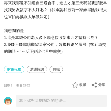
再來我都還不知道自己適合不，進去才第三天我就要那麼早
找我男友簽字不太好吧？（我承認我被前一家弄得陰影很大
也害怕再換跟太早做決定）
我想問的是
1.這是單純公司老人多不願意接收新東西才堅持己見？
2.我能不能繼續觀望這家公司，趁機投別的履歷（拖延繳交
的期限～"～反正她說七月中前交）
財會稅務
溝通協調
轉職
收藏
分享
回答
3
觀看
2702