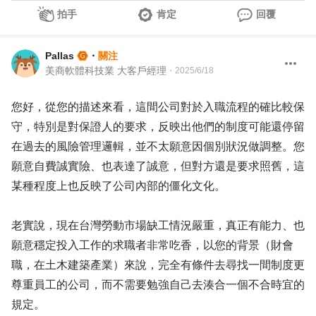
拍手
肯定
回覆
Pallas
・
關注
美商軟體科技業 大客戶經理
・
2025/6/18
您好，從您的描述來看，這間公司對於入職流程的確比較保
守，特別是對保證人的要求，反映出他們的制度可能還停留
在過去的風險管理邏輯，並不太願意因個別狀況做調整。您
願意自費誠實險、也表達了誠意，但對方還是要求照舊，這
某種程度上也反映了公司內部的僵化文化。
老實說，現在台灣勞動市場缺工情況嚴重，真正有能力、也
願意穩定投入工作的求職者非常吃香，以您的背景（財會
職，在土木建築產業）來說，完全有條件去尋找一間制度更
尊重員工的公司，而不需要勉強自己去湊合一個不合時宜的
規定。