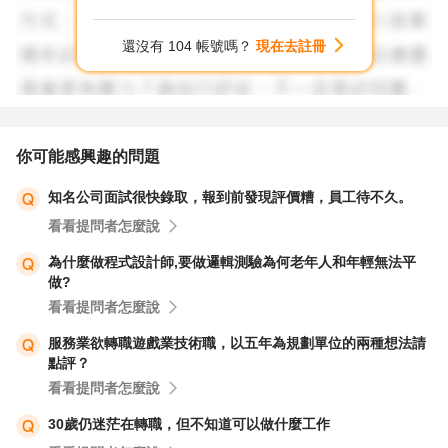
親，但旁系血親或未婚對象可以，這確實讓人感到有些矛
盾。從法律層面來看，台灣的《勞動基準法》中並沒有明文
還沒有 104 帳號嗎？
現在去註冊
規定公司必須要求員工提供保證人，這更多是企業內部的政
策或慣例。如果公司強調這只是形式，但又要求提供身份證
影本與蓋章，這確實可能讓人質疑其必要性與合理性。根據
《勞動基準法》，雇主不得強迫勞工從事非契約約定之工作
你可能感興趣的問題
或負擔不合理之責任，而保證人制度若未在入職前明確告知
知名公司面試很快錄取，報到前發現評價糟，員工待不久。
或未經雙方同意，可能會有爭議空間。（出處：《勞動基準
看看提問者怎麼說
法》）
為什麼做程式設計師,要做邏輯測驗為何老年人和年輕無法平
做?
至於你的第二個問題：能否繼續觀望這家公司，同時投遞其
看看提問者怎麼說
他履歷，並拖延繳交保證人資料的期限？我認為這是一個可
以考慮的策略。既然人資提到七月中前繳交，那麼在這段時
服務業欲轉職遊戲業技術職，以五年為規劃單位的兩種想法請
點評？
間內，你可以多觀察公司的文化、團隊氛圍以及工作內容是
看看提問者怎麼說
否真的適合你。同時，準備其他工作機會的履歷也是保護自
己的方式，畢竟剛入職第三天，確實還不需要過早做出重大
30歲仍迷茫在轉職，但不知道可以做什麼工作