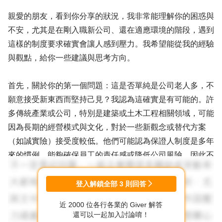
親愛的朋友，看到你分享的狀況，我非常能理解你的困惑與
不安，尤其是在剛入職新公司、還在適應環境的階段，遇到
這樣的制度要求確實會讓人感到壓力。我希望能從我的經驗
與觀點，給你一些建議與思考方向。
首先，關於你的第一個問題：這是否單純是公司老人多，不
願意接受新東西而堅持己見？我認為這確實是有可能的。許
多傳統產業或公司，特別是建築或土木工程相關領域，可能
因為長期的經營模式與文化，對於一些新觀念或替代方案
（如誠實險）接受度較低。他們可能認為保證人制度是多年
來的慣例，能夠確保員工的責任感或降低公司風險，因此不
願意改變。這不一定是針對個人，而是公司整體文化或管理
層的思維模式使然。
登入解鎖全部
3
則回答
近 2000 位各行各業的 Giver 解答
再來，關於保證人制度的規定，例如不能找配偶或直系血
還可以一起加入討論唷！