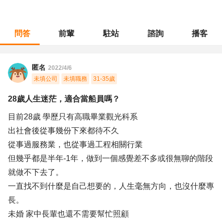
問答
前輩
駐站
諮詢
播客
職涯診所
/
操作技術
/
28歲人生迷茫，適合當船員嗎？
匿名
2022/4/6
未填公司
未填職務
31-35歲
28歲人生迷茫，適合當船員嗎？
目前28歲 學歷只有高職畢業觀光科系
出社會後從事幾份下來都待不久
從事過服務業，也從事過工程相關行業
但幾乎都是半年-1年，做到一個感覺差不多或很無聊的階段
就做不下去了。
一直找不到什麼是自己想要的，人生毫無方向，也沒什麼專
長。
未婚 家中長輩也還不需要幫忙照顧