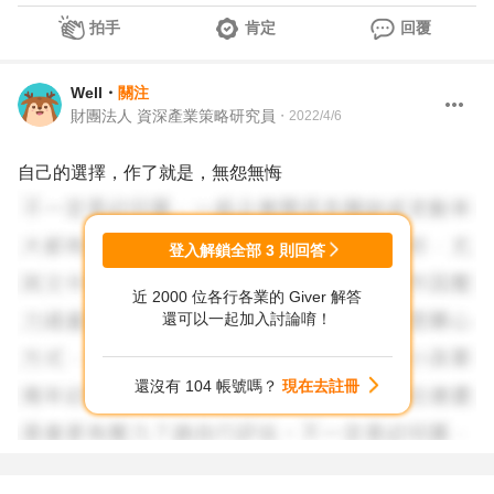
拍手
肯定
回覆
Well
・
關注
財團法人 資深產業策略研究員
・
2022/4/6
自己的選擇，作了就是，無怨無悔
登入解鎖全部
3
則回答
近 2000 位各行各業的 Giver 解答
還可以一起加入討論唷！
還沒有 104 帳號嗎？
現在去註冊