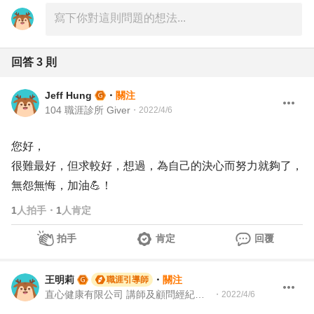
回答
3
則
Jeff Hung
・
關注
104 職涯診所 Giver
・
2022/4/6
您好，
很難最好，但求較好，想過，為自己的決心而努力就夠了，
無怨無悔，加油💪！
1
人拍手
・
1
人肯定
拍手
肯定
回覆
王明莉
・
關注
職涯引導師
直心健康有限公司 講師及顧問經紀人、園藝治療師、就業服務專業人員、104Giver職涯引導師
・
2022/4/6