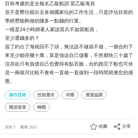
目前考慮的是去報名乙級船訓 當乙級海員
並不是嚮往能出去各個國家玩的工作生活，只是評估目前的
學經歷能夠做的賺多一點錢的行業。
一樣是24小時綁著人家說當兵不如當船員，
至少選錢多的？
簽了約出了海就回不了頭，無法說不做就不做，一個合約下
來至少能存幾十萬，算是強迫自己儲蓄，不然都快三十歲了
沒存款只有負債自己也覺得有點丟臉，合約跑完下船也可休
息一兩個月比較不會有一直做一直做到一段時間就倦怠的感
覺。
操作技術
技能需求
求職
溝通協調
職涯發展
轉職
收藏
分享
回答
3
觀看
1822