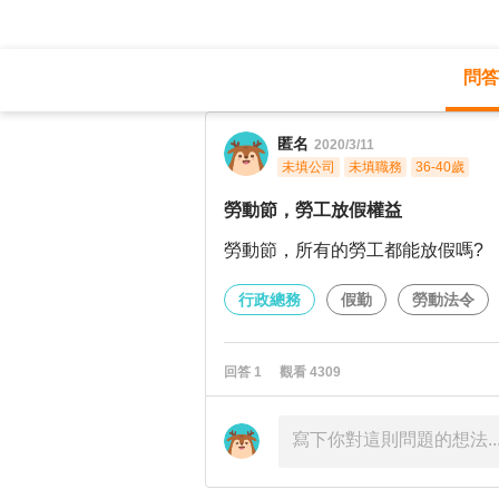
問答
職涯診所
/
行政總務
/
勞動節，勞工放假
匿名
2020/3/11
未填公司
未填職務
36-40歲
勞動節，勞工放假權益
勞動節，所有的勞工都能放假嗎?
行政總務
假勤
勞動法令
回答
1
觀看
4309