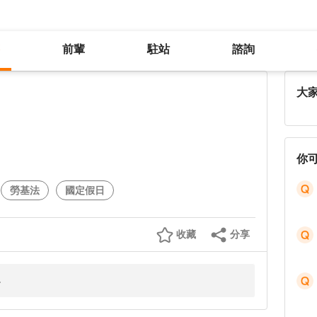
前輩
駐站
諮詢
權益
大
你
勞基法
國定假日
收藏
分享