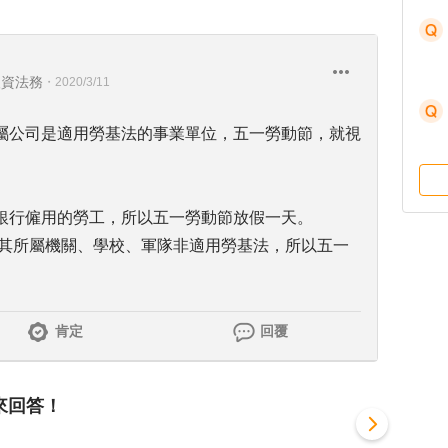
人資法務
・
2020/3/11
屬公司是適用勞基法的事業單位，五一勞動節，就視
銀行僱用的勞工，所以五一勞動節放假一天。
因其所屬機關、學校、軍隊非適用勞基法，所以五一
肯定
回覆
來回答！