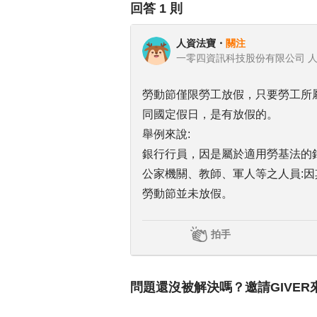
回答
1
則
人資法寶
・
關注
一零四資訊科技股份有限公司 
勞動節僅限勞工放假，只要勞工所
同國定假日，是有放假的。
舉例來說:
銀行行員，因是屬於適用勞基法的
公家機關、教師、軍人等之人員:
勞動節並未放假。
拍手
問題還沒被解決嗎？邀請GIVER