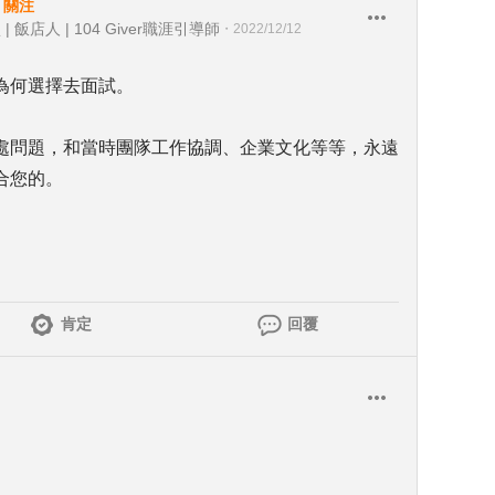
・
關注
店人 | 104 Giver職涯引導師
・
2022/12/12
為何選擇去面試。
處問題，和當時團隊工作協調、企業文化等等，永遠
合您的。
肯定
回覆