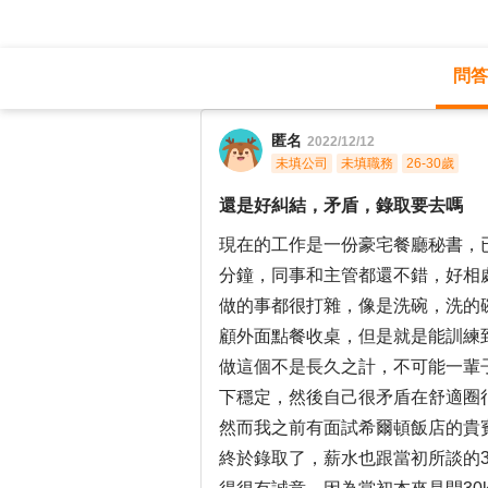
問答
職涯診所
/
餐飲專業
/
匿名
2022/12/12
未填公司
未填職務
26-30歲
還是好糾結，矛盾，錄取要去嗎
現在的工作是一份豪宅餐廳秘書，已經
分鐘，同事和主管都還不錯，好相
做的事都很打雜，像是洗碗，洗的
顧外面點餐收桌，但是就是能訓練
做這個不是長久之計，不可能一輩
下穩定，然後自己很矛盾在舒適圈
然而我之前有面試希爾頓飯店的貴
終於錄取了，薪水也跟當初所談的3