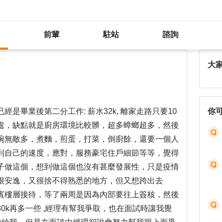
前輩
駐站
諮詢
還是好糾結，矛盾，錄取要去嗎
大
是畢業後第二分工作: 薪水32k, 離家走路只要10
你
處，缺點就是廚房環境比較髒，超多蟑螂超多，然後
碗無敵多，煮麵，煎蛋，打菜，倒廚餘，還要一個人
到自己的速度，應對，服務豪宅住戶細節等等，覺得
子做這個，想到做這個也沒有甚麼發展性，只是疫情
很安逸，又很捨不得熟悉的地方，但又想跨出去
賓樓層接待，等了兩周是因為內部要往上簽核，然後
0k再多一些 ,經理有幫我爭取，也在面試時讓我覺