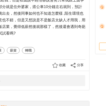
k給我，但是在面談中經理卻說會努力幫我跟上面爭
部分就是住外婆家，搭公車10分鐘左右就到，預計
出去，然後同事如何也不知道怎麼樣 ,陌生環境也
意也不錯，但是又想說是不是飯店太缺人才用我，用
飯店業，覺得低薪然後就那樣了，然後還會遇到奇葩
試試看嗎?
展
薪資
轉職
收藏
分享