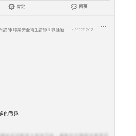
肯定
回覆
教育部-部定講師 勞動部-勞動教育講師 職業安全衛生講師＆職涯顧問＆ 教育訓練顧問＆人生教練
・
2022/12/12
多的選擇