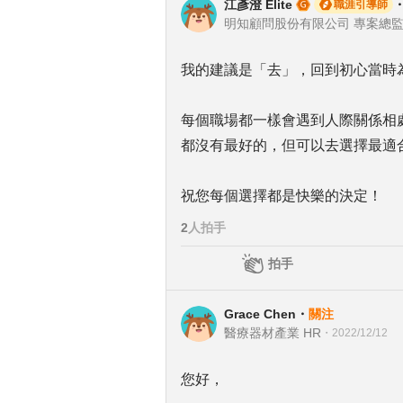
江彥澄 Elite
職涯引導師
明知顧問股份有限公司 專案總監 | 飯
我的建議是「去」，回到初心當時
每個職場都一樣會遇到人際關係相
都沒有最好的，但可以去選擇最適
祝您每個選擇都是快樂的決定！
2
人拍手
拍手
Grace Chen
・
關注
醫療器材產業 HR
・
2022/12/12
您好，