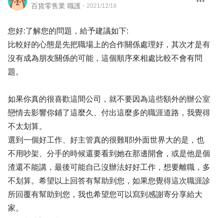
百貨零售業 職護
・
2021/12/16
您好:了解您的問題，給予建議如下:
比較好的心態是先把職場上的合作關係處理好，其次才是有
沒有成為朋友關係的可能，這個順序來相處比較不會有問
題。
如果你真的很喜歡這間公司，就不要因為這些額外的辦公室
戀情去影響你鋪了這麼久、付出這麼多的職涯道路，我覺得
不太划算。
選到一個好工作、好主管真的很難耶!外面世界大的是，也
不用吵架、分手的時候還要看到她在那邊開會，或是他是個
渣還不能講，最後可能自己沒辦法好好工作，想要離職，多
不划算。希望以上回答有幫助到您，如果您覺得這次職涯診
所回覆有幫助到您，我也希望您可以寫到感謝寄分享給大
家。