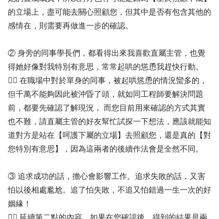
的立場上，盡可能去關心照顧您，但其中是否有包含其他的
感情在，則需要再做進一步的確認。
② 身旁的同事學長們，都看得出來我喜歡直屬主管，也覺
得她好像對我特別有意思，常常起哄的慫恿我趕快行動。
✍🏻 在職場中對於單身的同事，被起哄慫恿的情況蠻多的，
但千萬不能夠因此被沖昏了頭，就如同工程師要解決問題
前，都要先確認了解現況， 而您目前用來確認的方式其實
也不難，請直屬主管的好友幫忙試探一下想法，應該就能知
道對方是站在【呵護下屬的立場】去照顧您，還是真的【對
您特別有意思】，因為這兩者的後續作法會是全然不同。
③ 追求成功的話，擔心會影響工作。追求失敗的話，又害
怕以後相處尷尬。追了怕失敗，不追又怕錯過一生一次的好
姻緣！
✍🏻 延續第二點的內容，如果在您確認後，得到的結果是兩