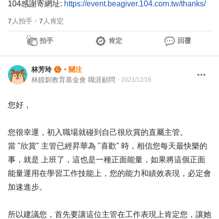
104感謝寄網址:
https://event.beagiver.104.com.tw/thanks/
7
人拍手
・
7
人肯定
拍手
肯定
回覆
林芳玲
・
關注
林鏡釧教育基金會 職涯顧問
・
2021/12/16
您好，
您很幸運，初入職場就碰到自己很欣賞的直屬主管。
當 "欣賞" 主管已經昇華為 "喜歡" 時，相信您每天最快樂的
事，就是 上班了，這也是一種正面能量，如果將這個正面
能量運用在學習工作技能上，您的能力和績效表現，必定會
加速進步。
所以建議您，首先要讓這位主管在工作表現上肯定您，讓她