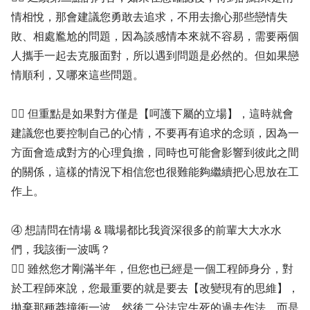
情相悅，那會建議您勇敢去追求，不用去擔心那些戀情失
敗、相處尷尬的問題，因為談感情本來就不容易，需要兩個
人攜手一起去克服面對，所以遇到問題是必然的。但如果戀
情順利，又哪來這些問題。
✍🏻 但重點是如果對方僅是【呵護下屬的立場】，這時就會
建議您也要控制自己的心情，不要再有追求的念頭，因為一
方面會造成對方的心理負擔，同時也可能會影響到彼此之間
的關係，這樣的情況下相信您也很難能夠繼續把心思放在工
作上。
④ 想請問在情場 & 職場都比我資深很多的前輩大大水水
們，我該衝一波嗎？
✍🏻 雖然您才剛滿半年，但您也已經是一個工程師身分，對
於工程師來說，您最重要的就是要去【改變現有的思維】，
拋棄那種莽撞衝一波，然後二分法定生死的過去作法，而是