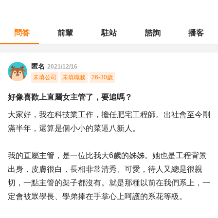
問答
前輩
駐站
諮詢
播客
職涯診所
/
工程研發
/
好像喜歡上直屬女主管了，要追嗎？
匿名
2021/12/16
未填公司
未填職務
26-30歲
好像喜歡上直屬女主管了，要追嗎？
大家好，我在科技業工作，擔任肥宅工程師。出社會至今剛
滿半年，還算是個小小的菜逼八新人。
我的直屬主管，是一位比我大6歲的姊姊。她也是工程背景
出身，皮膚很白，長相非常清秀、可愛，待人又總是很親
切，一點主管的架子都沒有。就是那種以前在我們系上，一
定會被眾學長、學弟捧在手掌心上呵護的系花等級。