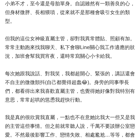
小弟不才，至今還是母胎單身。自認雖然有一顆善良的心，
但身材微胖、長相猥瑣，從來就不是那種會吸引女生的類
型。
但我的這位女神級直屬主管，卻對我異常體貼、照顧有加。
常常主動跑來找我聊天、私下會聊Line關心我工作適應的狀
況，加班會幫我買宵夜，還時常寫關心小卡給我。
每次她跟我說話、對我笑，我都超開心、緊張的，講話還會
不自主的微微顫抖(自己都覺得超蠢😂)。身旁的同事學長
們，都看得出來我喜歡直屬主管，也覺得她好像對我特別有
意思，常常起哄的慫恿我趕快行動。
我是真的很欣賞我直屬，一點也不在意她比我大一些又是我
的主管這些事情。但之前就常聽人說，千萬不要談辦公室戀
愛。不然最後影響工作、戀情失敗、相處尷尬…等等，都會