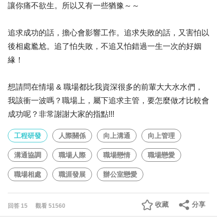
讓你痛不欲生。所以又有一些猶豫～～
追求成功的話，擔心會影響工作。追求失敗的話，又害怕以
後相處尷尬。追了怕失敗，不追又怕錯過一生一次的好姻
緣！
想請問在情場 & 職場都比我資深很多的前輩大大水水們，
我該衝一波嗎？職場上，屬下追求主管，要怎麼做才比較會
成功呢？非常謝謝大家的指點!!!
工程研發
人際關係
向上溝通
向上管理
溝通協調
職場人際
職場戀情
職場戀愛
職場相處
職涯發展
辦公室戀愛
收藏
分享
回答
15
觀看
51560