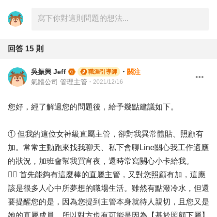
回答
15
則
吳振興 Jeff
・
關注
職涯引導師
氣體公司 管理主管
・
2021/12/16
您好，經了解過您的問題後，給予幾點建議如下。
① 但我的這位女神級直屬主管，卻對我異常體貼、照顧有
加。常常主動跑來找我聊天、私下會聊Line關心我工作適應
的狀況，加班會幫我買宵夜，還時常寫關心小卡給我。
✍🏻 首先能夠有這麼棒的直屬主管，又對您照顧有加，這應
該是很多人心中所夢想的職場生活。雖然有點潑冷水，但還
要提醒您的是，因為您提到主管本身就待人親切，且您又是
她的直屬成員，所以對方也有可能是因為【基於照顧下屬】