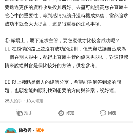
要透過更多的資料收集投其所好、去盡可能提高您在直屬主
管心中的重要性，等到感情持續升溫時機成熟後，當然追求
成功率就會大大提高，這是很重要的注意事項。
⑤ 職場上，屬下追求主管，要怎麼做才比較會成功呢？
✍🏻 在感情的路上並沒有成功的法則，但想辦法讓自己成為
一個在別人眼中，配得上直屬主管的優秀男朋友，對這段感
情來說絕對會是個比較好的方法，供您參考。
👍🏻 以上幾點是個人的建議分享，希望能夠解答到您的問
題，也願您能夠順利找到想要的方向與答案，祝好運。
25
人拍手
・
13
人肯定
拍手
肯定
回覆
陳盈秀
・
關注