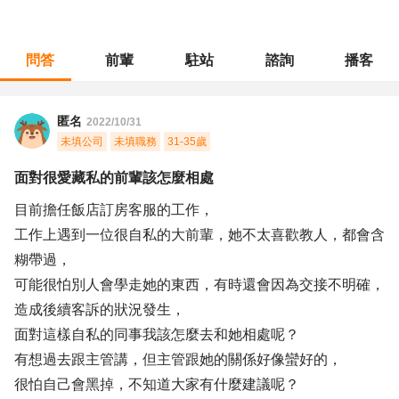
問答
前輩
駐站
諮詢
播客
職涯診所
/
客戶服務
/
面對很愛藏私的前輩該怎麼相處
匿名
2022/10/31
未填公司
未填職務
31-35歲
面對很愛藏私的前輩該怎麼相處
目前擔任飯店訂房客服的工作，
工作上遇到一位很自私的大前輩，她不太喜歡教人，都會含
糊帶過，
可能很怕別人會學走她的東西，有時還會因為交接不明確，
造成後續客訴的狀況發生，
面對這樣自私的同事我該怎麼去和她相處呢？
有想過去跟主管講，但主管跟她的關係好像蠻好的，
很怕自己會黑掉，不知道大家有什麼建議呢？