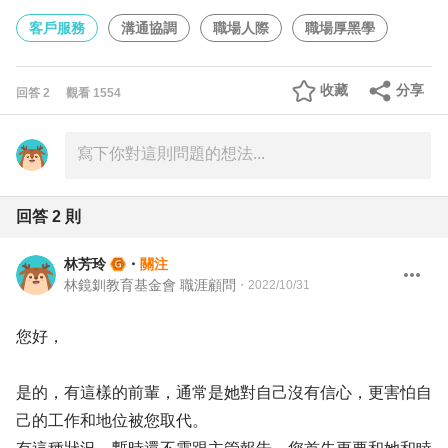
客戶服務
溝通協調
職場人際
職場厚黑學
收藏
分享
回答
2
觀看
1554
回答
2
則
林芳玲
・
關注
林鏡釧教育基金會 職涯顧問
・
2022/10/31
您好，
是的，有這樣的前輩，通常是她對自己沒有信心，更害怕自
己的工作和地位被您取代。