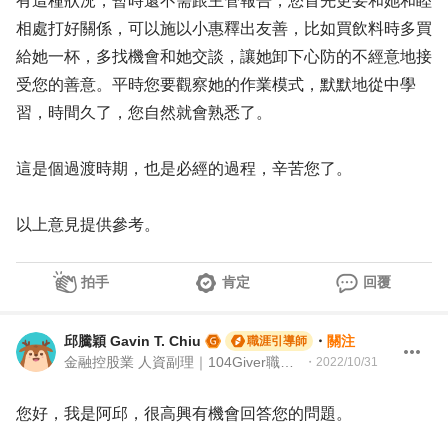
有這種狀況，暫時還不需跟主管報告，您首先更要和她和睦
相處打好關係，可以施以小惠釋出友善，比如買飲料時多買
給她一杯，多找機會和她交談，讓她卸下心防的不經意地接
受您的善意。平時您要觀察她的作業模式，默默地從中學
習，時間久了，您自然就會熟悉了。
這是個過渡時期，也是必經的過程，辛苦您了。
以上意見提供參考。
拍手
肯定
回覆
邱騰穎 Gavin T. Chiu
・
關注
職涯引導師
金融控股業 人資副理｜104Giver職涯引導師 第003202410063號
・
2022/10/31
您好，我是阿邱，很高興有機會回答您的問題。