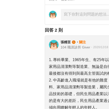
回答
2
則
張精言
・
關注
104 職涯診所 Giver
・
2020/12/18
1. 專科畢業、1965年生、有2
家用品清潔劑等製造業、無論是自行投
最後都沒有得到與最高主管面試的
2. 中高齡進入職場就是有他的難度
料、家用品清潔劑等製造業，屬民
品技術的基礎，但民生用品產業以
的是有大的差距，民生用品產業過
傾向用瞭解年輕人的年輕人。