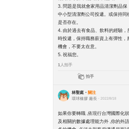
3. 問題是我就會家用品清潔劑品
中小型清潔劑公司投遞。或保持同
是否存在。
4. 由於過去有食品、飲料的經驗
時投遞，保持職務薪資上有彈性，
機會，不要太在意。
5. 祝福您。
1
人拍手
拍手
林聖庭
・
關注
環球橡膠 廠長
・
2022/8/18
如果你要轉職 ,依現行台灣國際化狀
及相關的數據處理能力外 ,你的外語