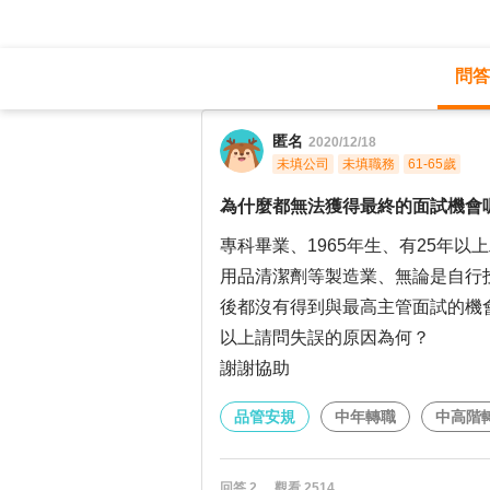
問答
職涯診所
/
品管安規
/
匿名
2020/12/18
未填公司
未填職務
61-65歲
為什麼都無法獲得最終的面試機會
專科畢業、1965年生、有25年
用品清潔劑等製造業、無論是自行投遞
後都沒有得到與最高主管面試的機
以上請問失誤的原因為何？
謝謝協助
品管安規
中年轉職
中高階
回答
2
觀看
2514