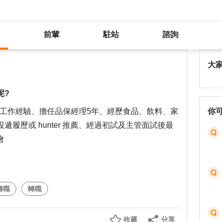
前輩
駐站
諮詢
為什麼都無法獲得最終的面試機會呢?
大
呢?
以上工作經驗、擔任品保經理5年、經歷食品、飲料、家
你
履歷或 hunter 推薦、經過初試及主管面試後最
會
轉職
轉職
收藏
分享