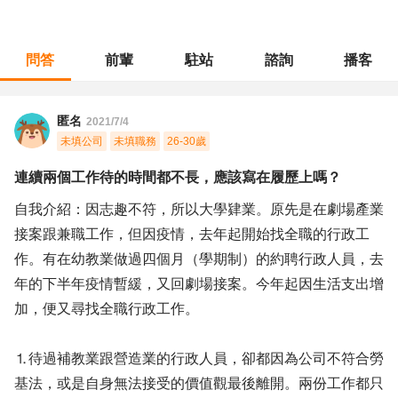
問答
前輩
駐站
諮詢
播客
職涯診所
/
行政總務
/
連續兩個工作待的時間都不長，應該寫在履歷上嗎？
匿名
2021/7/4
未填公司
未填職務
26-30歲
連續兩個工作待的時間都不長，應該寫在履歷上嗎？
自我介紹：因志趣不符，所以大學肄業。原先是在劇場產業
接案跟兼職工作，但因疫情，去年起開始找全職的行政工
作。有在幼教業做過四個月（學期制）的約聘行政人員，去
年的下半年疫情暫緩，又回劇場接案。今年起因生活支出增
加，便又尋找全職行政工作。
⒈待過補教業跟營造業的行政人員，卻都因為公司不符合勞
基法，或是自身無法接受的價值觀最後離開。兩份工作都只