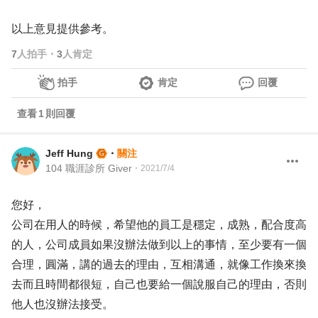
以上意見提供參考。
7
人拍手
・
3
人肯定
拍手
肯定
回覆
查看
1
則回覆
Jeff Hung
・
關注
104 職涯診所 Giver
・
2021/7/4
您好，
公司在用人的時候，希望他的員工是穩定，成熟，配合度高
的人，公司成員如果沒辦法做到以上的事情，至少要有一個
合理，圓滿，講的過去的理由，互相溝通，就像工作換來換
去而且時間都很短，自己也要給一個說服自己的理由，否則
他人也沒辦法接受。