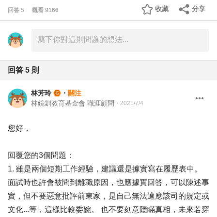
收藏
分享
回答
5
觀看
9166
回答
5
則
林芳玲
・
關注
林鏡釧教育基金會 職涯顧問
・
2021/7/4
您好，
回覆您的3個問題：
1. 雖是兩個短期工作經驗，建議還是據實寫在履歷表中。
面試時也許會被問到離職原因，也應據實回答，可以陳述事
實，但不要惡意批評前東家，是自己無法適應該司的規定或
文化...等，這樣比較委婉。 也不要刻意隱瞞真相，未來若穿