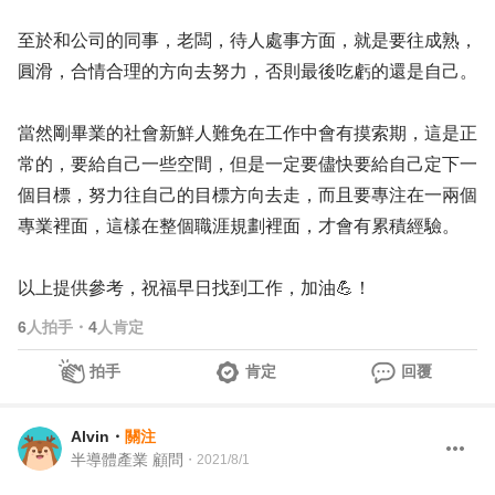
至於和公司的同事，老闆，待人處事方面，就是要往成熟，
圓滑，合情合理的方向去努力，否則最後吃虧的還是自己。
當然剛畢業的社會新鮮人難免在工作中會有摸索期，這是正
常的，要給自己一些空間，但是一定要儘快要給自己定下一
個目標，努力往自己的目標方向去走，而且要專注在一兩個
專業裡面，這樣在整個職涯規劃裡面，才會有累積經驗。
以上提供參考，祝福早日找到工作，加油💪！
6
人拍手
・
4
人肯定
拍手
肯定
回覆
Alvin
・
關注
半導體產業 顧問
・
2021/8/1