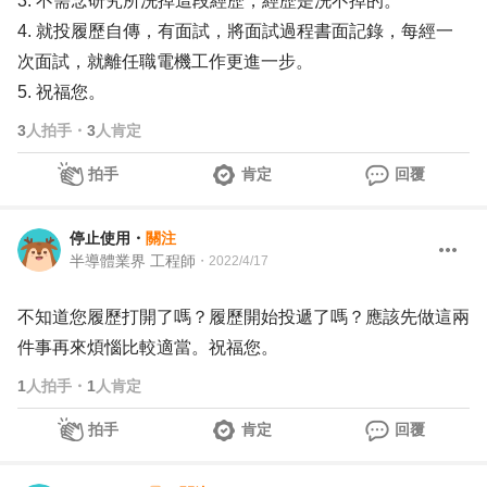
3. 不需念研究所洗掉這段經歷，經歷是洗不掉的。
4. 就投履歷自傳，有面試，將面試過程書面記錄，每經一
次面試，就離任職電機工作更進一步。
5. 祝福您。
3
人拍手
・
3
人肯定
拍手
肯定
回覆
停止使用
・
關注
半導體業界 工程師
・
2022/4/17
不知道您履歷打開了嗎？履歷開始投遞了嗎？應該先做這兩
件事再來煩惱比較適當。祝福您。
1
人拍手
・
1
人肯定
拍手
肯定
回覆