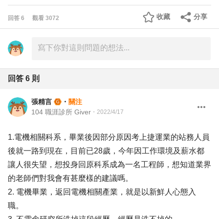
收藏
分享
回答
6
觀看
3072
回答
6
則
張精言
・
關注
104 職涯診所 Giver
・
2022/4/17
1.電機相關科系，畢業後因部分原因考上捷運業的站務人員
後就一路到現在，目前已28歲，今年因工作環境及薪水都
讓人很失望，想投身回原科系成為一名工程師，想知道業界
的老師們對我會有甚麼樣的建議嗎。
2. 電機畢業，返回電機相關產業，就是以新鮮人心態入
職。