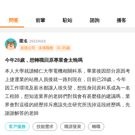
問答
前輩
駐站
諮詢
播客
職涯診所
/
客戶服務
/
今年28歲，想轉職回原專業會太晚嗎
匿名
2022/4/16
未填公司
未填職務
31-35歲
今年28歲，想轉職回原專業會太晚嗎
本人大學就讀輔仁大學電機相關科系，畢業後因部分原因考
上捷運業的站務人員後就一路到現在，目前已28歲，今年
因工作環境及薪水都讓人很失望，想投身回原科系成為一名
工程師，想知道業界的老師們對我會有甚麼樣的建議嗎，業
界會對這樣的經歷排斥應該先念研究所洗掉這段經歷嗎，先
謝謝解答的老師
客戶服務
技能需求
職涯發展
轉職