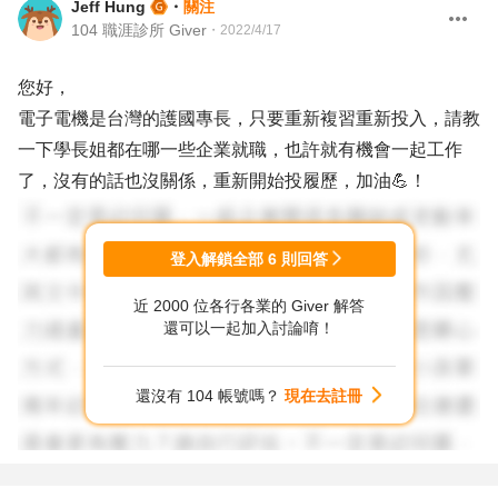
Jeff Hung
・
關注
104 職涯診所 Giver
・
2022/4/17
您好，
電子電機是台灣的護國專長，只要重新複習重新投入，請教
一下學長姐都在哪一些企業就職，也許就有機會一起工作
了，沒有的話也沒關係，重新開始投履歷，加油💪！
登入解鎖全部
6
則回答
近 2000 位各行各業的 Giver 解答
還可以一起加入討論唷！
還沒有 104 帳號嗎？
現在去註冊