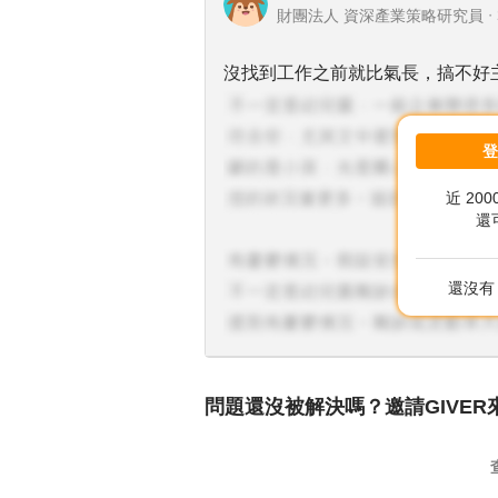
財團法人 資深產業策略研究員
・
沒找到工作之前就比氣長，搞不好
近 20
還
還沒有 
問題還沒被解決嗎？邀請GIVER