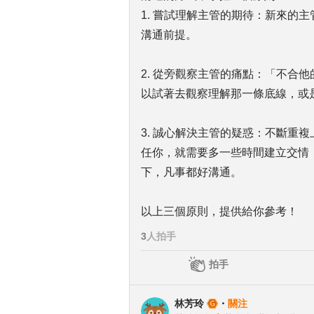
1. 嘗試理解主管的期待：新來的
溝通前提。
2. 從旁觀察主管的痛點：「不合
以試著去觀察理解那一條底線，或
3. 誠心解決主管的疑惑：不斷重
任你，就需要多一些時間建立交情
下，凡事都好溝通。
以上三個原則，提供給你參考！
3
人拍手
拍手
林芳玲
・
關注