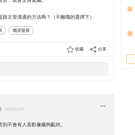
聲音，就會全身緊繃。
是跟主管溝通的方法嗎？（不離職的選擇下）
調
職涯發展
收藏
分享
理
・
2022/12/14
否則不會有人喜歡像瘋狗亂吠。