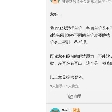
林鏡釧教育基金會 職涯顧問
・
20
您好，
我們無法選擇主管，每個主管又有
建議碰到頻率不同的主管就要跳槽
管身上學到一些哲理。
既然您有眼前的經濟壓力，不能說走
動、左耳進右耳出，這也是一種修
以上意見提供參考。
3
人拍手
・
1
人肯定
拍手
Well
・
關注