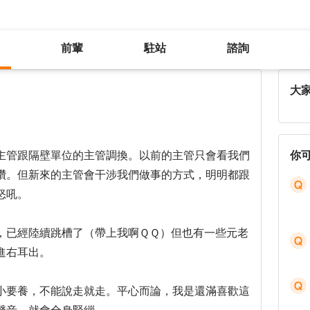
前輩
駐站
諮詢
主管喜怒無常...只能看開？
大
主管跟隔壁單位的主管調換。以前的主管只會看我們
你
鑽。但新來的主管會干涉我們做事的方式，明明都跟
怒吼。
，已經陸續跳槽了（帶上我啊ＱＱ）但也有一些元老
進右耳出。
小要養，不能說走就走。平心而論，我是還滿喜歡這