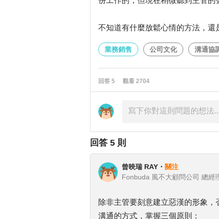
份工作的，但現在稍微聽到主管的
不知道有什麼放鬆心情的方法，還
業務銷售
公司文化
溝通協
回答
5
觀看
2704
回答
5
則
曾映瑞 RAY
・
關注
Fonbuda 風不大顧問公司 總經
除非主管要刻意建立惡漢的形象，
溝通的方式，掌握三個原則：