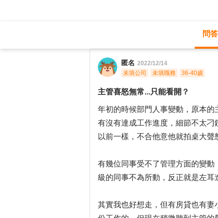
問答
職涯診所
/
業務銷售
/
匿名
2022/12/14
未填公司
未填職務
36-40歲
主管喜怒無常...只能看開？
年初的時候部門人事變動，原本的
有沒有達成工作進度，細節不太刁
以前一樣，不合他意他就拍桌大聲
有幾位同事受不了管理方面的變動
級的同事不為所動，反正就是左耳
其實我也好想走，但有房貸也有妻