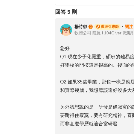
回答
5
則
楊詩郁
・
關注
職涯引導師
軟體公司 院長 l 104Giver 職涯
您好
Q1.現在少子化嚴重，碩班的難易
好學校的門檻還是很高的。後面的
Q2.如果35歲畢業，那也一樣是應
和實際幾歲，我想應該還好沒多大
另外我想說的是，研發是條寂寞的
要耐得住寂寞，要有研究精神，喜
而非甚麼學歷就適合當研發