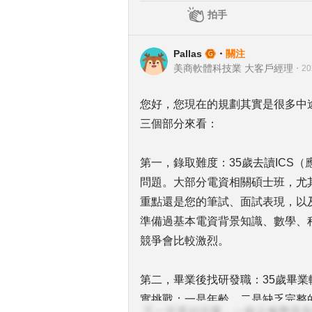
拍手
Pallas
・
關注
美商軟體科技業 大客戶經理
・
20
您好，您現在的規劃其實是很多中
三個部分來看：
第一，錄取難度：35歲去讀ICS
問題。大部分電資相關碩士班，尤
重點還是您的筆試、面試表現，以
準備過基本電資背景知識、數學、
競爭會比較激烈。
第二，畢業後找研發職：35歲畢
實挑戰：一是年齡，二是缺乏完整