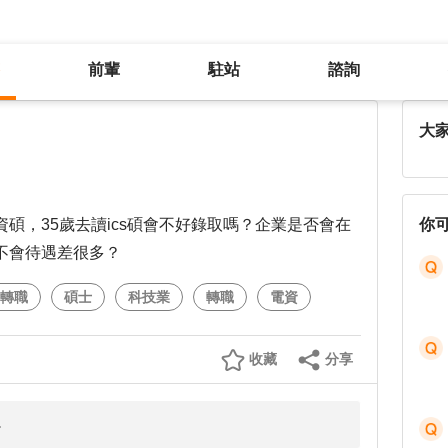
前輩
駐站
諮詢
35歲讀ics碩有辦法當研發嗎
大
碩，35歲去讀ics碩會不好錄取嗎？企業是否會在
你
不會待遇差很多？
轉職
碩士
科技業
轉職
電資
收藏
分享