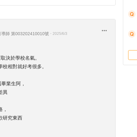
引導師 第003202410010號
・
2025/6/3
度取決於學校名氣。
學校相對就好考很多。
屆畢業生阿，
差異
路，
歡研究東西