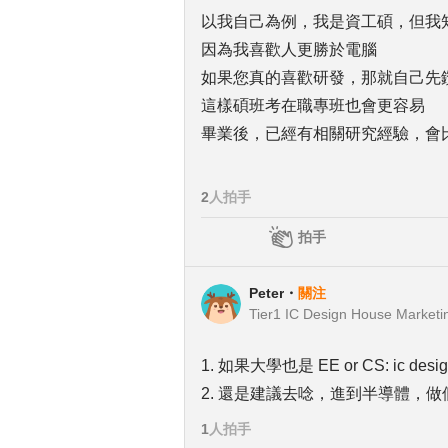
以我自己為例，我是資工碩，但我
因為我喜歡人更勝於電腦
如果您真的喜歡研發，那就自己先
這樣碩班考在職專班也會更容易
畢業後，已經有相關研究經驗，會比
2
人拍手
拍手
Peter
・
關注
Tier1 IC Design House Market
1. 如果大學也是 EE or CS: ic d
2. 還是建議去唸，進到半導體，做個
1
人拍手