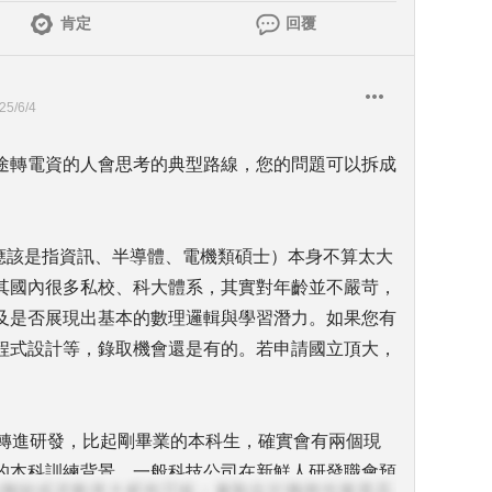
肯定
回覆
25/6/4
途轉電資的人會思考的典型路線，您的問題可以拆成
（應該是指資訊、半導體、電機類碩士）本身不算太大
其國內很多私校、科大體系，其實對年齡並不嚴苛，
及是否展現出基本的數理邏輯與學習潛力。如果您有
程式設計等，錄取機會還是有的。若申請國立頂大，
業轉進研發，比起剛畢業的本科生，確實會有兩個現
的本科訓練背景。一般科技公司在新鮮人研發職會預