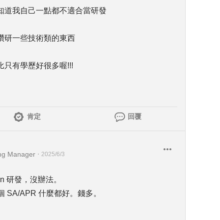
知道我自己一點都不適合當研發
鑽研一些技術類的東西
只有學歷好很多喔!!!
肯定
回覆
ing Manager
・
2025/6/3
esign 研發，沒辦法。
 SA/APR 什麼都好。錢多。