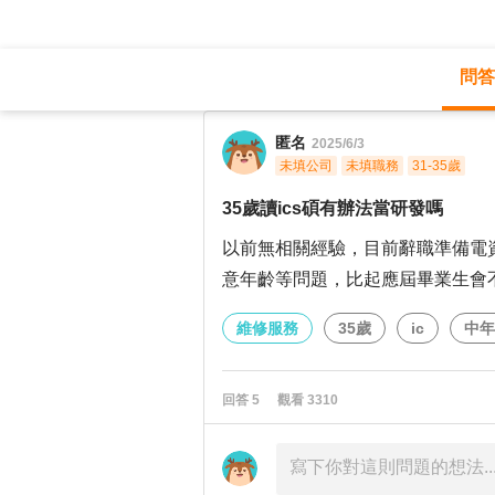
問答
職涯診所
/
維修服務
/
匿名
2025/6/3
未填公司
未填職務
31-35歲
35歲讀ics碩有辦法當研發嗎
以前無相關經驗，目前辭職準備電資
意年齡等問題，比起應屆畢業生會
維修服務
35歲
ic
中年
回答
5
觀看
3310