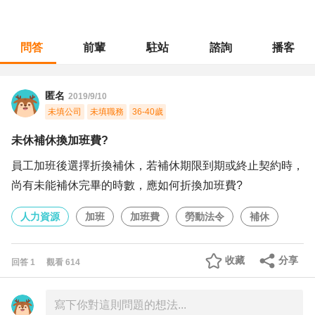
問答
前輩
駐站
諮詢
播客
職涯診所
/
人力資源
/
未休補休換加班費?
匿名
2019/9/10
未填公司
未填職務
36-40歲
未休補休換加班費?
員工加班後選擇折換補休，若補休期限到期或終止契約時，
尚有未能補休完畢的時數，應如何折換加班費?
人力資源
加班
加班費
勞動法令
補休
收藏
分享
回答
1
觀看
614