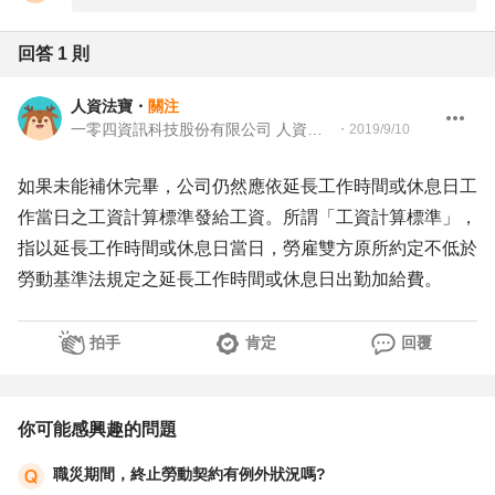
回答
1
則
人資法寶
・
關注
一零四資訊科技股份有限公司 人資法務
・
2019/9/10
如果未能補休完畢，公司仍然應依延長工作時間或休息日工
作當日之工資計算標準發給工資。所謂「工資計算標準」，
指以延長工作時間或休息日當日，勞雇雙方原所約定不低於
勞動基準法規定之延長工作時間或休息日出勤加給費。
拍手
肯定
回覆
你可能感興趣的問題
職災期間，終止勞動契約有例外狀況嗎?